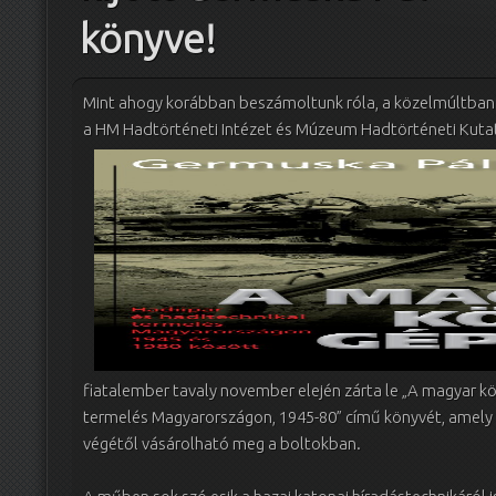
könyve!
Mint ahogy korábban beszámoltunk róla, a
közelmúltban
a HM Hadtörténeti Intézet és Múzeum Hadtörténet
i Kut
fiatalember tavaly november elején zárta le „A magyar kö
termelés Magyarországon, 1945-80” című könyvét, amely
végétől vásárolható meg a boltokban.