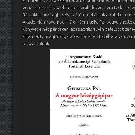
A műben sok szó esik a hazai katonai híradástechnikáról is
ennél a résznél kisebb bajba került, lévén, nem tudott e
Rádióklubunk tagjai szíves örömmel álltak a kutató rendel
Akadémián november 17-én Germuska Pál begyűjthette a
könyvet e hét pénteken, azaz április 10-én délelőtt tizen
Állambiztonsági Szolgálatok Történeti Levéltárában. A 
beszámolunk.