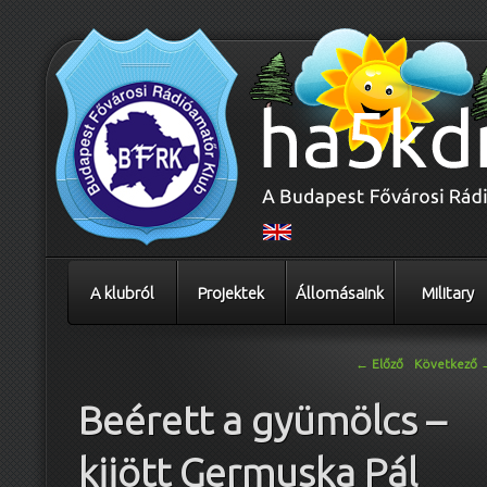
A klubról
Projektek
Állomásaink
Military
Bejegyzés navigáció
←
Előző
Következő
Beérett a gyümölcs –
kijött Germuska Pál