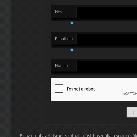
Név
*
E-mail cím
*
Honlap
Ez az oldal az Akismet szolgáltatást használja a spam csö