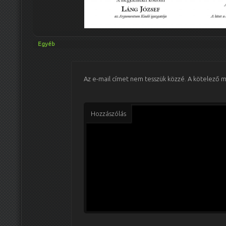
Egyéb
Az e-mail címet nem tesszük közzé.
A kötelező 
Hozzászólás