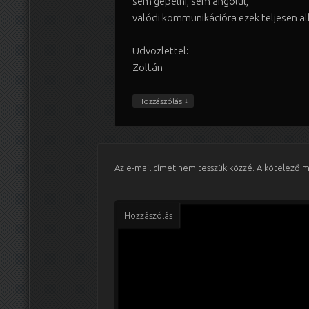
sem gépelni, sem angolul,
valódi kommunikációra ezek teljesen a
Üdvözlettel:
Zoltán
↓
Hozzászólás
Az e-mail címet nem tesszük közzé.
A kötelező 
Hozzászólás