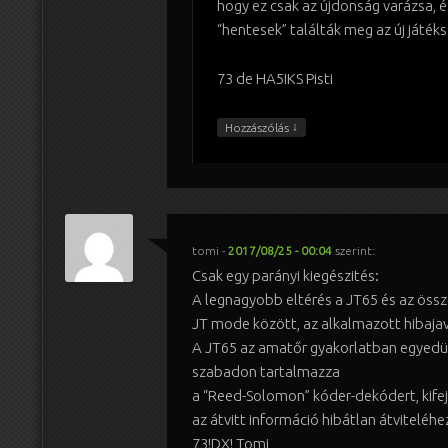
hogy ez csak az újdonság varázsa, 
“hentesek” találták meg az új játék
73 de HA5IKS Pisti
↓
Hozzászólás
tomi
-
2017/08/25 - 00:04
szerint:
Csak egy parányi kiegészités:
A legnagyobb eltérés a JT65 és az össz
JT mode között, az alkalmazott hibajavi
A JT65 az amatőr gyakorlatban egyedül
szabadon tartalmazza
a “Reed-Solomon” kóder-dekódert, kife
az átvitt információ hibátlan átviteléhez
73!DX! Tomi