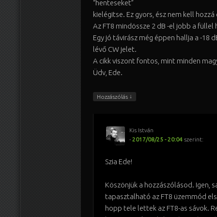
“henteseket”
kielégitse. Ez gyors, ész nem kell hozz
Az FT8 mindössze 2 dB -el jobb a füllel 
Egy jó távirász még éppen hallja a -18 
lévő CW jelet.
A cikk viszont fontos, mint minden magy
Üdv, Ede.
↓
Hozzászólás
Kis István
-
2017/08/25 - 20:04
szerint:
Szia Ede!
Köszönjük a hozzászólásod. Igen, s
tapasztalható az FT8 üzemmód elsz
hopp tele lettek az FT8-as sávok. 