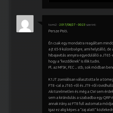
tomi2
-
2017/08/27 - 00:23
szerint:
Persze Pisti.
Én csak egy mondatra reagáltam mindö
a jt 65-9 különbségre, ami helytálló, de 
hibajavitás annyira egyedülálló a JT65 -
hogy a “kezdőknek” is illik tudni.
Pl. az MFSK, FEC .. stb, sok módban ben
K1JT zseniálisan választotta le a töme
FT8 -cal a JT65 -ről és JT9 -ről rövidhul
Aki türelmetlen és még a CW sem érdekl
sem a kirándulás a szabadba egy QRP ri
annak irány az FT8 full automata módja
Igaz ez alig képes a “zaj alatt” közlekedn