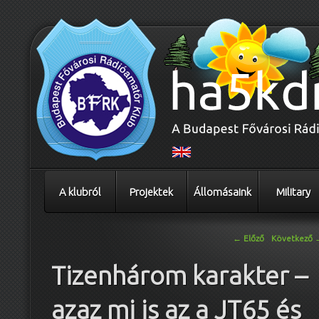
A klubról
Projektek
Állomásaink
Military
Bejegyzés navigáció
←
Előző
Következő
Tizenhárom karakter –
azaz mi is az a JT65 és