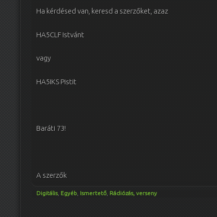
Ha kérdésed van, keresd a szerzőket, azaz
HA5CLF Istvánt
vagy
HA5IKS Pistit
Baráti 73!
A szerzők
Digitális
,
Egyéb
,
Ismertető
,
Rádiózás, verseny