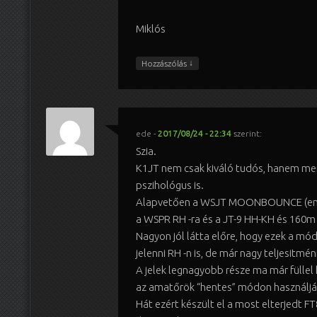
Miklós
↓
Hozzászólás
ede
-
2017/08/24 - 22:34
szerint:
Szia.
K1JT nem csak kiváló tudós, hanem me
pszihológus is.
Alapvetően a WSJT MOONBOUNCE (eme)
a WSPR RH -ra és a JT-9 HH-KH és 160m 
Nagyon jól látta előre, hogy ezek a m
jelenni RH -n is, de már nagy teljesitménny
A jelek legnagyobb része ma már füllel 
az amatőrök “hentes” módon használják
Hát ezért készült el a most elterjedt FT