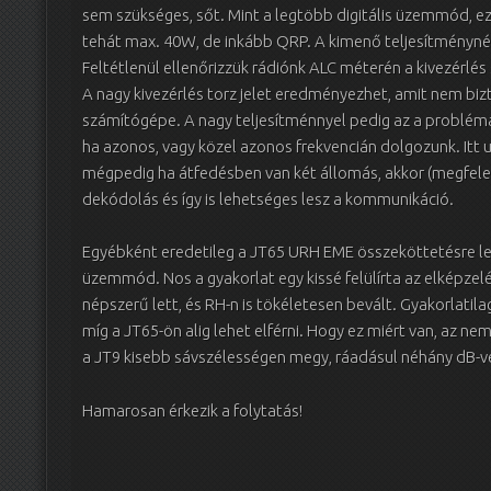
sem szükséges, sőt. Mint a legtöbb digitális üzemmód, ezt i
tehát max. 40W, de inkább QRP. A kimenő teljesítménynél
Feltétlenül ellenőrizzük rádiónk ALC méterén a kivezérlés 
A nagy kivezérlés torz jelet eredményezhet, amit nem bi
számítógépe. A nagy teljesítménnyel pedig az a probléma
ha azonos, vagy közel azonos frekvencián dolgozunk. Itt 
mégpedig ha átfedésben van két állomás, akkor (megfelel
dekódolás és így is lehetséges lesz a kommunikáció.
Egyébként eredetileg a JT65 URH EME összeköttetésre lett
üzemmód. Nos a gyakorlat egy kissé felülírta az elképze
népszerű lett, és RH-n is tökéletesen bevált. Gyakorlatilag
míg a JT65-ön alig lehet elférni. Hogy ez miért van, az n
a JT9 kisebb sávszélességen megy, ráadásul néhány dB-ve
Hamarosan érkezik a folytatás!