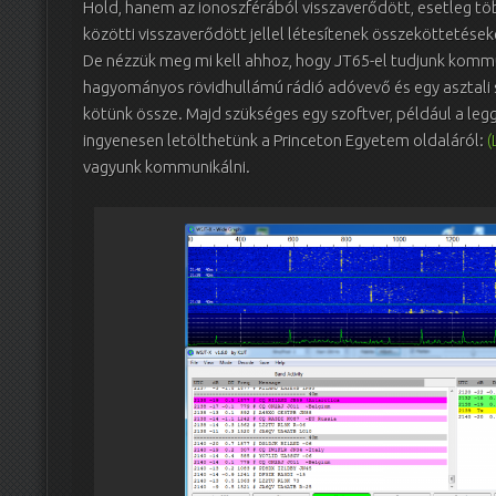
Hold, hanem az ionoszférából visszaverődött, esetleg tö
közötti visszaverődött jellel létesítenek összeköttetések
De nézzük meg mi kell ahhoz, hogy JT65-el tudjunk kommuni
hagyományos rövidhullámú rádió adóvevő és egy asztali sz
kötünk össze. Majd szükséges egy szoftver, például a le
ingyenesen letölthetünk a Princeton Egyetem oldaláról:
(
vagyunk kommunikálni.