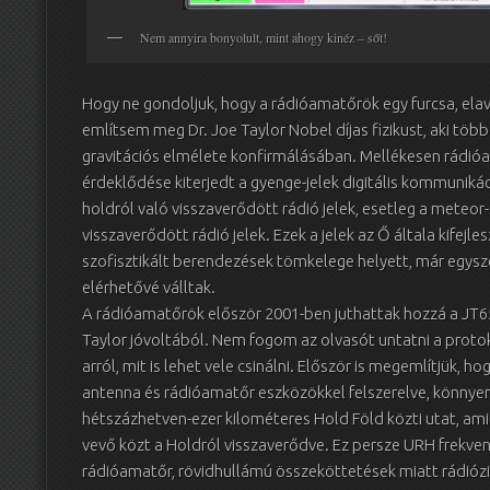
Nem annyira bonyolult, mint ahogy kinéz – sőt!
Hogy ne gondoljuk, hogy a rádióamatőrök egy furcsa, elav
említsem meg Dr. Joe Taylor Nobel díjas fizikust, aki több
gravitációs elmélete konfirmálásában. Mellékesen rádióam
érdeklődése kiterjedt a gyenge-jelek digitális kommunikáci
holdról való visszaverődött rádió jelek, esetleg a meteor
visszaverődött rádió jelek. Ezek a jelek az Ő általa kifej
szofisztikált berendezések tömkelege helyett, már egysz
elérhetővé válltak.
A rádióamatőrök először 2001-ben juthattak hozzá a JT65
Taylor jóvoltából. Nem fogom az olvasót untatni a protok
arról, mit is lehet vele csinálni. Először is megemlítjük, h
antenna és rádióamatőr eszközökkel felszerelve, könnyen
hétszázhetven-ezer kilométeres Hold Föld közti utat, amit
vevő közt a Holdról visszaverődve. Ez persze URH frekven
rádióamatőr, rövidhullámú összeköttetések miatt rádiózik 