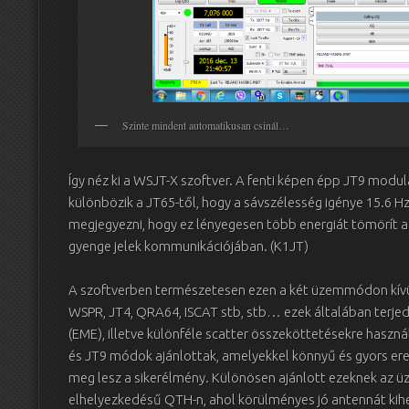
Szinte mindent automatikusan csinál…
Így néz ki a WSJT-X szoftver. A fenti képen épp JT9 modul
különbözik a JT65-től, hogy a sávszélesség igénye 15.6 H
megjegyezni, hogy ez lényegesen több energiát tömörít a 
gyenge jelek kommunikációjában. (K1JT)
A szoftverben természetesen ezen a két üzemmódon kívül
WSPR, JT4, QRA64, ISCAT stb, stb… ezek általában terjed
(EME), illetve különféle scatter összeköttetésekre hasz
és JT9 módok ajánlottak, amelyekkel könnyű és gyors ered
meg lesz a sikerélmény. Különösen ajánlott ezeknek az
elhelyezkedésű QTH-n, ahol körülményes jó antennát kihe