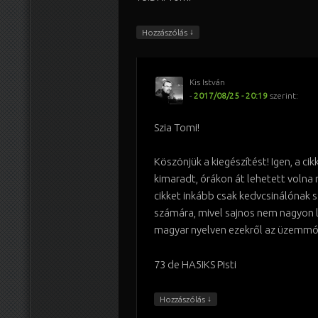
↓
Hozzászólás
Kis István
-
2017/08/25 - 20:19
szerint:
Szia Tomi!
Köszönjük a kiegészítést! Igen, a ci
kimaradt, órákon át lehetett volna 
cikket inkább csak kedvcsinálónak 
számára, mivel sajnos nem nagyon l
magyar nyelven ezekről az üzemmó
73 de HA5IKS Pisti
↓
Hozzászólás