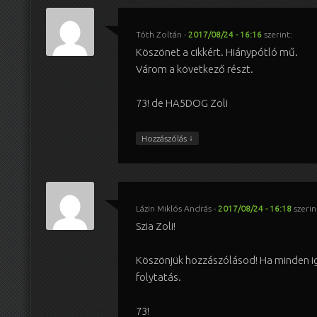
Tóth Zoltán
-
2017/08/24 - 16:16
szerint:
Köszönet a cikkért. Hiánypótló mű.
Várom a következő részt.
73! de HA5DOG Zoli
↓
Hozzászólás
Lázin Miklós András
-
2017/08/24 - 16:18
szerin
Szia Zoli!
Köszönjük hozzászólásod! Ha minden iga
folytatás.
73!