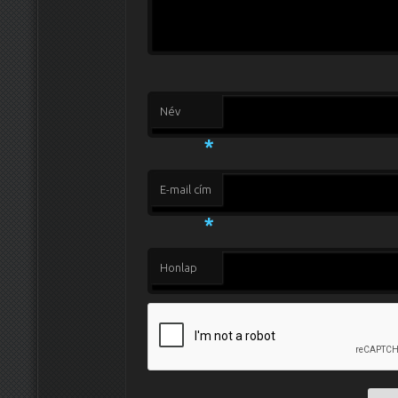
Név
*
E-mail cím
*
Honlap