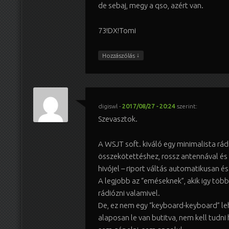
de sebaj, megy a qso, azért van.
73!DX!Tomi
↓
Hozzászólás
digiswl
-
2017/08/27 - 20:24
szerint:
Szevasztok.
A WSJT soft. kiváló egy minimalista rá
összekötettéshez, rossz antennával és 
hivójel – riport váltás automatikusan és
A legjobb az “eméseknek”, akik igy töb
rádiózni valamivel.
De, ez nem egy “keyboard-keyboard” le
alaposan le van butitva, nem kell tudni