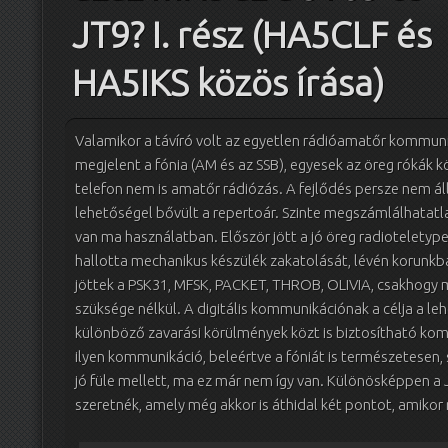
JT9? I. rész (HA5CLF és
HA5IKS közös írása)
Valamikor a távíró volt az egyetlen rádióamatőr kommun
megjelent a fónia (AM és az SSB), egyesek az öreg rókák k
telefon nem is amatőr rádiózás. A fejlődés persze nem á
lehetőségel bővült a repertoár. Szinte megszámlálhatat
van ma használatban. Először jött a jó öreg radioteletyp
hallotta mechanikus készülék zakatolását, lévén korunkba
jöttek a PSK31, MFSK, PACKET, THROB, OLIVIA, csakhogy 
szüksége nélkül. A digitális kommunikációnak a célja a leh
különböző zavarási körülmények közt is biztosítható ko
ilyen kommunikáció, beleértve a fóniát is természetesen, 
jó füle mellett, ma ez már nem így van. Különösképpen a JT
szeretnék, amely még akkor is áthidal két pontot, amikor m