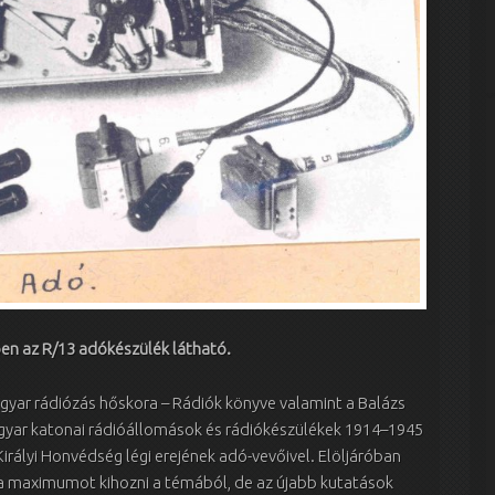
en az R/13 adókészülék látható.
gyar rádiózás hőskora – Rádiók könyve valamint a Balázs
 Magyar katonai rádióállomások és rádiókészülékek 1914–1945
irályi Honvédség légi erejének adó-vevőivel. Elöljáróban
a maximumot kihozni a témából, de az újabb kutatások