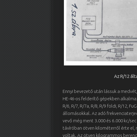
Az R/12 ál
Ennyi bevezető után lássuk a medvét
HE-46-os felderítő gépekben alkalmaz
R/6, R/7, R/7a, R/8, R/9 földi, R/12, F
állomásokkal. Az adó frekvenciaterjed
vevő még ment 3.000 és 6.000 kc/sec
távíróban ötven kilométerről érte el,
voltak. Az ötven kilogrammos beren