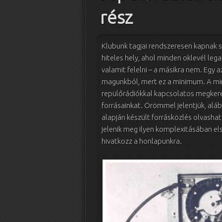
rész
Klubunk tagjai rendszeresen kapnak se
hiteles hely, ahol minden oklevél leg
valamit felelni – a másikra nem. Egy 
magunkból, mert ez a minimum. A mina
repülőrádiókkal kapcsolatos megkere
forrásainkat. Örömmel jelentjük, alá
alapján készült forrásközlés olvashat
jelenik meg ilyen komplexitásában els
hivatkozz a honlapunkra.