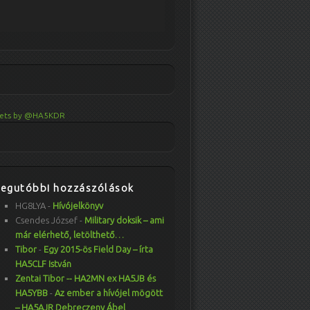
ets by @HA5KDR
Legutóbbi hozzászólások
HG8LYA
-
Hívójelkönyv
Csendes József
-
Military doksik – ami
már elérhető, letölthető…
Tibor
-
Egy 2015-ös Field Day – írta
HA5CLF István
Zentai Tibor -- HA2MN ex HA5JB és
HA5YBB
-
Az ember a hívójel mögött
– HA5AJR Debreczeny Ábel