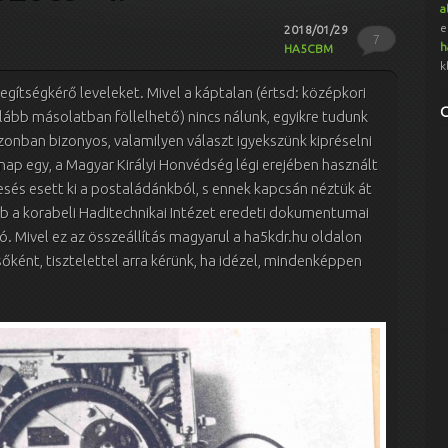
a
e
2018/01/29
7
h
HA5CBM
k
gítségkérő leveleket. Mivel a káptalan (értsd: középkori
alább másolatban föllelhető) nincs nálunk, egyikre tudunk
azonban bizonyos, valamilyen választ igyekszünk kipréselni
p egy, a Magyar Királyi Honvédség légi erejében használt
sés esett ki a postaládánkból, s ennek kapcsán néztük át
bb a korabeli Haditechnikai Intézet eredeti dokumentumai
ó. Mivel ez az összeállítás magyarul a ha5kdr.hu oldalon
őként, tisztelettel arra kérünk, ha idézel, mindenképpen