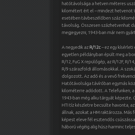
hatótávolsága a hetven méteres usz
kilométert ért el – mindezt hetvenöt
esetében távbeszélőben száz kilomét
távolság. Összesen százhetvenhat da
megjegyezni, 1943-ban már nem gyárto
A negyedik az
R/12c
– ez egy kísérle
egyetlen példányban épült meg a bom
R/12, FuG X repülőgép, az R/12F, R/14
R/9 szárazföldi állomásokkal. A szok
dolgozott. Az adó és a vevő frekvenc
Hatótávolsága távíróban egymás közt
kilométerre adódott. A Telefunken, a 
1943-ban még alku tárgyát képezte. Ö
HTI tíz készletre becsülte havonta, 
állnak, azokat a HM raktározza. Más f
képest eleve fél esztendős csúszássa
háború végéig alig húsz-harminc teljes