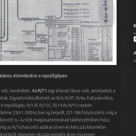
K
A
talános elrendezése a repülőgépen
, sőt, medvéket.
Az R/11
egy elavult típus volt, amelyeket a
tak. Együttműködhetett az R/4, R/4T, R/4a, Fu8 páncélos,
uG X repülőgép, R/12F, R/12C, R/14 és R/15 reptéri
elme 250-1.500 kc/sec-ig terjedt, (21-186 folyószám), míg a
 között is. Az R/6 magasantennával távbeszélőben húsz,
 míg az R/7a hasonló adatai ötven és kétszáz kilométer
dezésből négyezer-ötszáz pengős áron összesen