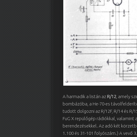
A harmadik a listán az
R/12
, amely sz
bombázóba, a He-70-es távolfelderít
tudott dolgozni az R/12F, R/14 és R/15
FuG X repülőgép rádiókkal, valamint a
berendezésekkel. Az adó két körzetbe
1.100 és 31-101 folyószám.) A vevő 3