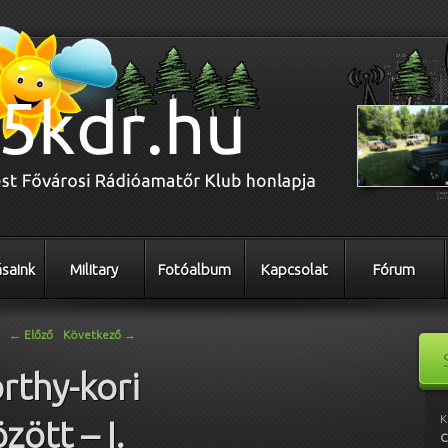
saink
Military
Fotóalbum
Kapcsolat
Fórum
←
Előző
Következő
→
rthy-kori
K
zött – I.
C