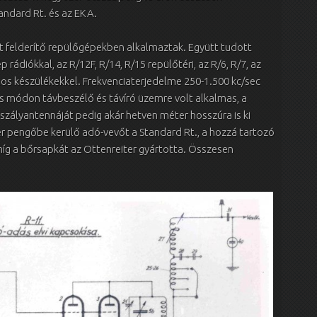
andard Rt. és az EKA.
t felderítő repülőgépekben alkalmaztak. Együtt tudott
rádiókkal, az R/12F, R/14, R/15 repülőtéri, az R/6, R/7, az
élos készülékekkel. Frekvenciaterjedelme 250-1.500 kc/sec
s módon távbeszélő és távíró üzemre volt alkalmas, a
zályantennáját pedig akár hetven méter hosszúra is ki
er pengőbe kerülő adó-vevőt a Standard Rt., a hozzá tartozó
íg a bőrsapkát az Ottenreiter gyártotta. Összesen