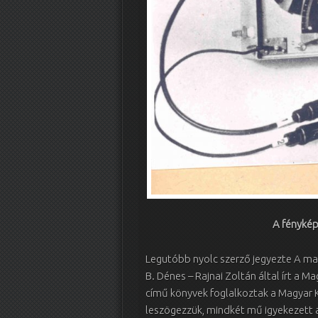
A fénykép
Legutóbb nyolc szerző jegyezte A ma
B. Dénes – Rajnai Zoltán által írt a
című könyvek foglalkoztak a Magyar K
leszögezzük, mindkét mű igyekezett 