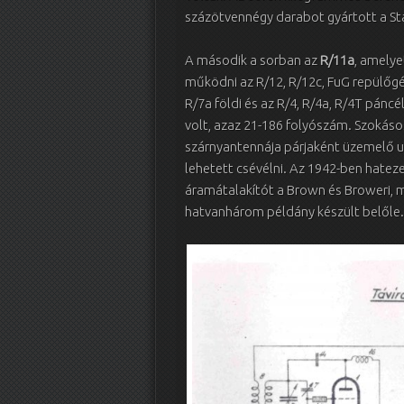
százötvennégy darabot gyártott a St
A második a sorban az
R/11a
, amelye
működni az R/12, R/12c, FuG repülőgép 
R/7a földi és az R/4, R/4a, R/4T pánc
volt, azaz 21-186 folyószám. Szokáso
szárnyantennája párjaként üzemelő us
lehetett csévélni. Az 1942-ben hatez
áramátalakítót a Brown és Broweri, m
hatvanhárom példány készült belőle.