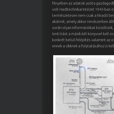
fényében az adatok azóta gazdagodtak,
volt Haditechnikai Intézet 1943-ban 
természetesen nem csak a híradó ber
akármit, amely akkor rendszerben áll
során olyan információkat közöltünk
lenti írást a másik két könyvvel kell 
konkrét belső felépítés valamint az 
ennek a cikknek a folytatásához is k