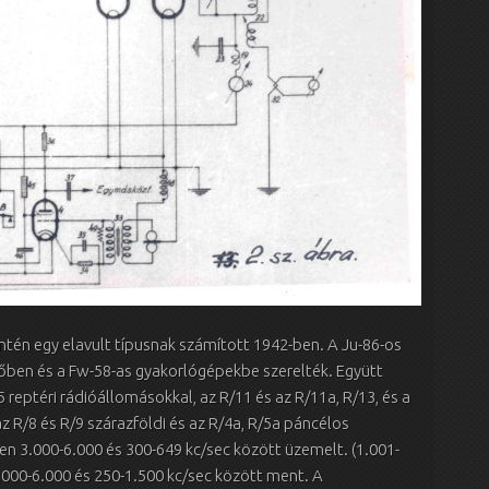
intén egy elavult típusnak számított 1942-ben. A Ju-86-os
őben és a Fw-58-as gyakorlógépekbe szerelték. Együtt
 reptéri rádióállomásokkal, az R/11 és az R/11a, R/13, és a
z R/8 és R/9 szárazföldi és az R/4a, R/5a páncélos
n 3.000-6.000 és 300-649 kc/sec között üzemelt. (1.001-
.000-6.000 és 250-1.500 kc/sec között ment. A