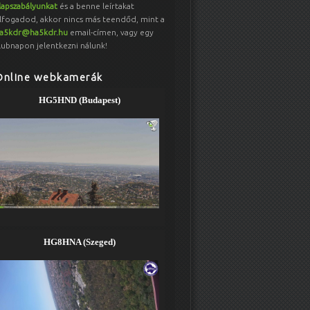
lapszabályunkat
és a benne leírtakat
lfogadod, akkor nincs más teendőd, mint a
a5kdr@ha5kdr.hu
email-címen, vagy egy
lubnapon jelentkezni nálunk!
Online webkamerák