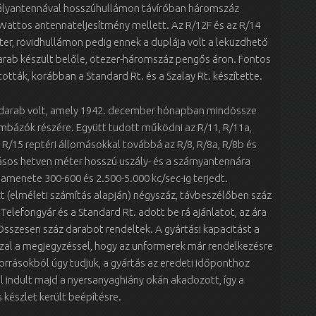
ályantennával hosszúhullámon távíróban háromszáz
 Wattos antennateljesítmény mellett. Az R/12F és az R/14
er, rövidhullámon pedig ennek a duplája volt a leküzdhető
rab készült belőle, ötezer-háromszáz pengős áron. Fontos
tták, korábban a Standard Rt. és a Szalay Rt. készítette.
ti darab volt, amely 1942. december hónapban mindössze
bázók részére. Együtt tudott működni az R/11, R/11a,
, R/15 reptéri állomásokkal továbbá az R/8, R/8a, R/8b és
ásos hetven méter hosszú uszály- és a szárnyantennára
iamenete 300-600 és 2.500-5.000 kc/sec-ig terjedt.
 (elméleti számítás alapján) négyszáz, távbeszélőben száz
Telefongyár és a Standard Rt. adott be rá ajánlatot, az ára
sszesen száz darabot rendeltek. A gyártási kapacitást a
azzal a megjegyzéssel, hogy az unformerek már rendelkezésre
orrásokból úgy tudjuk, a gyártás az eredeti időponthoz
l indult majd a nyersanyaghiány okán akadozott, így a
 készlet került beépítésre.