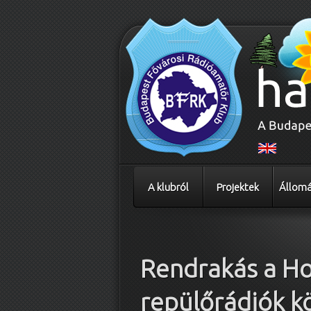
A klubról
Projektek
Állomá
Bejegyzés navigáció
Rendrakás a Ho
repülőrádiók kö