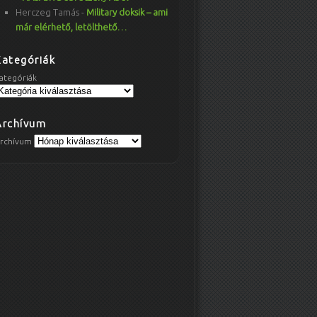
Herczeg Tamás
-
Military doksik – ami
már elérhető, letölthető…
Kategóriák
ategóriák
Archívum
rchívum