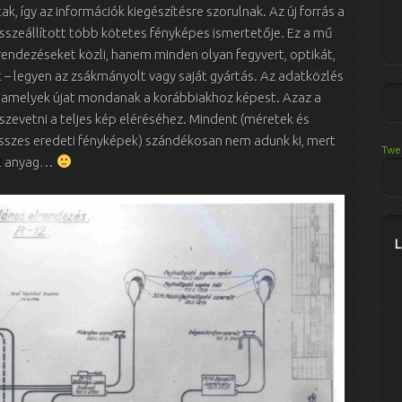
 így az információk kiegészítésre szorulnak. Az új forrás a
összeállított több kötetes fényképes ismertetője. Ez a mű
endezéseket közli, hanem minden olyan fegyvert, optikát,
t – legyen az zsákmányolt vagy saját gyártás. Az adatközlés
, amelyek újat mondanak a korábbiakhoz képest. Azaz a
összevetni a teljes kép eléréséhez. Mindent (méretek és
összes eredeti fényképek) szándékosan nem adunk ki, mert
Twe
ell anyag…