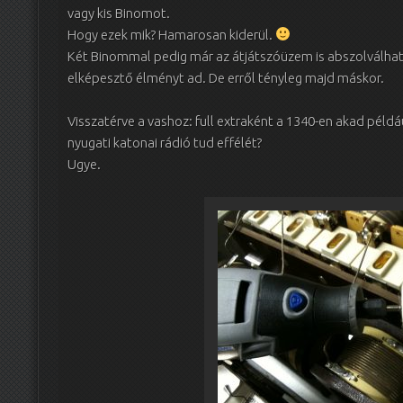
vagy kis Binomot.
Hogy ezek mik? Hamarosan kiderül.
Két Binommal pedig már az átjátszóüzem is abszolválhat
elképesztő élményt ad. De erről tényleg majd máskor.
Visszatérve a vashoz: full extraként a 1340-en akad péld
nyugati katonai rádió tud effélét?
Ugye.