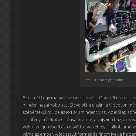
Hát nem gyönyörű?
Ez (ismét) egy magyar katonai termék. Olyan ütős cucc, a
minden hazai hobbista. Eleve ott a dizájn: a Videoton mér
szépérzékükről, de az R-1340 mindent visz. Az előlap színei
rejtőfény, a feliratok stílusa, kivitele, a vajszínű ház, a 
vízhatlan gumiborítása együtt olyan elegyet alkot, amel
várna az ember. A letisztult formák és finom ívek a hajdan