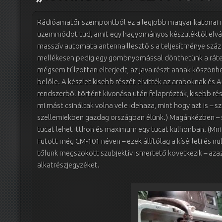
Rádióamatőr szempontból ez a legjobb magyar katonai r
üzemmódot tud, amit egy hagyományos készüléktől elvár
masszív automata antennaillesztő s a teljesítménye száz
mellékesen pedig egy gombnyomással dönthetünk a rátet
mégsem túlzottan elterjedt, az java részt annak köszönh
belőle. A készlet kisebb részét elvitték az araboknak és Af
rendszerből történt kivonása után felaprózták, kisebb ré
mi mást csináltak volna vele idehaza, mint hogy azt is – sz
szellemiekben gazdag országban élünk.) Magánkézben – sz
tucat lehet itthon és maximum egy tucat külhonban. (Mni
Futott még CM-101 néven – ezek állítólag a kísérleti és nu
tőlünk megszokott szubjektív ismertető következik – azaz 
alkatrészjegyzéket.