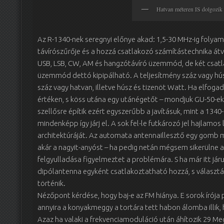
Hatvan méteren IS dolgozik
Az R-1340-nek seregnyi előnye akad: 1,5-30 MHz-ig folyam
távírószűrője és a hozzá csatlakozó számítástechnika átv
USB, LSB, CW, AM és hangzótávíró üzemmód, de két csatlak
üzemmód dettó kipipálható. A teljesítmény száz vagy hús
száz vagy hatvan, illetve húsz és tizenöt Watt. Ha elfogad
értéken, s köss utána egy utánégetőt – mondjuk GU-50-ek
szellősre építik ezért egyszerűbb a javításuk, mint a 1340
mindenképp így járj el. A sok fel-le futkározó jel hajlamo
architektúráját. Az automata antennaillesztő egy gomb
akár a nagyit-anyóst – ha pedig netán mégsem sikerülne a
felgyulladása figyelmeztet a problémára. S ha már itt járu
dipólantenna egyként csatlakoztatható hozzá, s válasz
történik.
Nézőpont kérdése, hogy baj-e az FM hiánya. E sorok írója p
annyira a konyakmeggy a tortára tett habon álomba illik
Azaz ha valaki a frekvenciamoduláció után áhítozik 29 Me