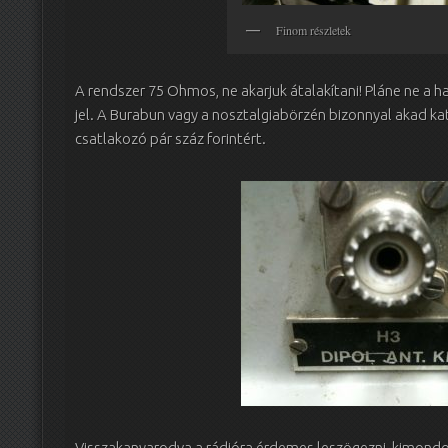
Finom részletek
A rendszer 75 Ohmos, ne akarjuk átalakítani! Pláne ne a 
jel. A Burabun vagy a nosztalgiabörzén bizonnyal akad 
csatlakozó pár száz forintért.
Visszakanyarodva a rádióra érdemes leszögezni, kimondo