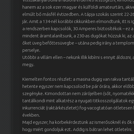
hanem az a sok ezer magyar és külföldi amateurtárs, aki
elmúlt bő másfél évtizedben. A tápja szokás szerint 22-2
jár. Amit a 134-nél korábbi cikkünkben elmondtunk, itt is 
a rendszerben kapcsolók, 30 Amperes biztosítékok – ez a
mindent áramtalanítsunk, a 230-as dugókat húzzuk ki, az 
őket üveg befőttesüvegbe – utána pedig irány a templom,
perselye.
Utóbbi a villám ellen – nekünk illik kibírni s ennyit áldozni
megy.
Kiemelten fontos részlet: a masina dugig van rakva tantál
hetente egyszer nem kapcsolod be pár órára, akkor előb
szegényke. Kimondottan nem zárójelben (sőt, nyomatékka
tantálkondi mint alkatrész a nyugati titkosszolgálatok egy
inkurrenciát (raktárkészletet) fog-vacogtatóan ötletesen 
években.
Majd egyszer, ha körbekérdeztünk az ismerősöknél és ők r
hogy miért gondoljuk ezt. Addig is bátran lehet ötletelni.