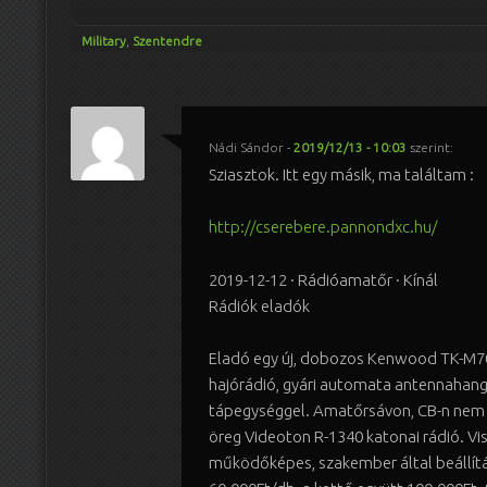
Military
,
Szentendre
Nádi Sándor
-
2019/12/13 - 10:03
szerint:
Sziasztok. Itt egy másik, ma találtam :
http://cserebere.pannondxc.hu/
2019-12-12 · Rádióamatőr · Kínál
Rádiók eladók
Eladó egy új, dobozos Kenwood TK-M7
hajórádió, gyári automata antennahang
tápegységgel. Amatőrsávon, CB-n nem m
öreg Videoton R-1340 katonai rádió. Vis
működőképes, szakember által beállítá