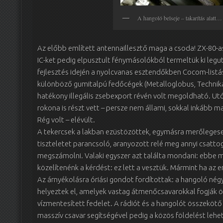
A hangoló belseje – takarítás alatt…
Az előbb említett antennaillesztő maga a csoda! ZX-80-as
IC-ket pedig elpusztult fénymásolókból termeltük ki legut
fejlesztés idején a nyolcvanas esztendőkben Cocom-listá
különböző gumitalpú fedőcégek (Metalloglobus, Technika
hatékony illegális zsebexport révén volt megoldható. Utó
rokona is részt vett – persze nem állami, sokkal inkább m
Rég volt – elévült.
A tekercsek a lakban ezüstözöttek, egymásra merőlegesen 
tiszteletet parancsoló, aranyozott relé meg annyi csattog
megszámolni. Valaki egyszer azt találta mondani: ebbe m
közelítenénk a kérdést: ez lett a vesztük. Mármint ha az
Az árnyékolásra óriási gondot fordítottak: a hangoló né
helyeztek el, amelyek vastag átmenőcsavarokkal fogják ös
vízmentesített fedelet. A rádiót és a hangolót összekötő
masszív csavar segítségével pedig a közös földelést lehe