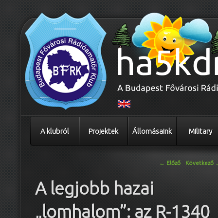
A klubról
Projektek
Állomásaink
Military
Bejegyzés navigáció
←
Előző
Következő
A legjobb hazai
„lomhalom”: az R-1340