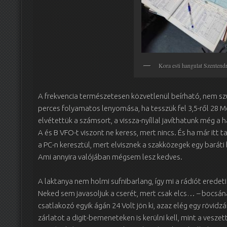
Kora esti hangulat Szenten
A frekvencia természetesen közvetlenül beírható, nem sz
perces folyamatos lenyomása, ha tesszük fel 3,5-ről 28 Meg
elvétettük a számsort, a vissza-nyíllal javíthatunk még a 
A és B VFO-t viszont ne keress, mert nincs. És ha már itt 
a PC-n keresztül, mert elvisznek a szakközegek egy baráti
Ami annyira valójában mégsem lesz kedves.
A laktanya nem holmi sufnibarlang, így mi a rádiót eredet
Neked sem javasoljuk a cserét, mert csak elcs… – bocsána
csatlakozó egyik ágán 24 Volt jön ki, azaz elég egy rövidzá
zárlatot a digit-bemeneteken is kerülni kell, mint a vesze