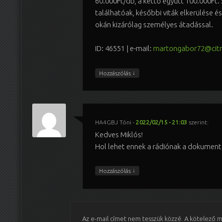
60.000Ft/db, a kettő együtt 100.000Ft.
találhatóak, későbbi viták elkerülése é
okán kizárólag személyes átadással.
ID: 46551 | e-mail:
martongabor72@citr
↓
Hozzászólás
HA4GBJ Tóni
-
2022/02/15 - 21:03
szerint:
Kedves Miklós!
Hol lehet ennek a rádiónak a dokument
↓
Hozzászólás
Az e-mail címet nem tesszük közzé.
A kötelező 