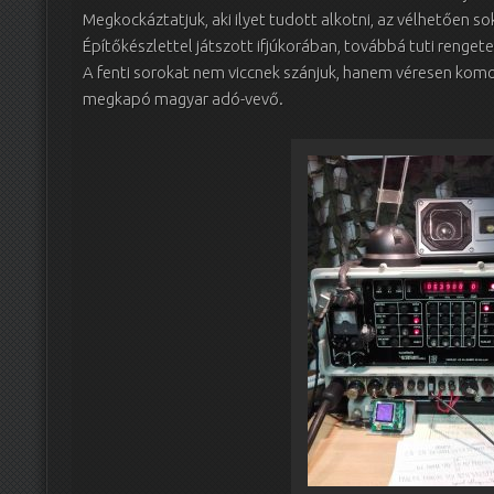
Megkockáztatjuk, aki ilyet tudott alkotni, az vélhetően s
Építőkészlettel játszott ifjúkorában, továbbá tuti rengete
A fenti sorokat nem viccnek szánjuk, hanem véresen komo
megkapó magyar adó-vevő.