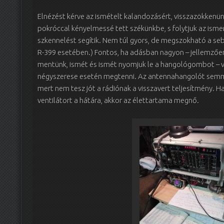
Elnézést kérve az ismételt kalandozásért, visszazökkenünk
pokróccal kényelmessé tett székünkbe, s folytjuk az isme
szkennelést segítik. Nem túl gyors, de megszokható a seb
R-399 esetében.) Fontos, ha adásban nagyon – jellemzően n
mentünk, ismét és ismét nyomjuk le a hangológombot – v
négyszerese esetén megtenni. Az antennahangolót semmi
mert nem tesz jót a rádiónak a visszavert teljesítmény. H
ventilátort a hátára, akkor az élettartama megnő.