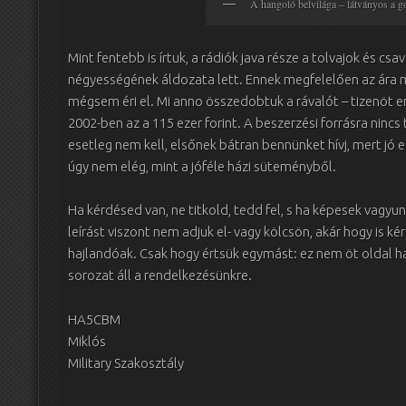
A hangoló belvilága – látványos a g
Mint fentebb is írtuk, a rádiók java része a tolvajok és c
négyességének áldozata lett. Ennek megfelelően az ára ma
mégsem éri el. Mi anno összedobtuk a rávalót – tizenöt 
2002-ben az a 115 ezer forint. A beszerzési forrásra nincs 
esetleg nem kell, elsőnek bátran bennünket hívj, mert jó e
úgy nem elég, mint a jóféle házi süteményből.
Ha kérdésed van, ne titkold, tedd fel, s ha képesek vagyu
leírást viszont nem adjuk el- vagy kölcsön, akár hogy is k
hajlandóak. Csak hogy értsük egymást: ez nem öt oldal h
sorozat áll a rendelkezésünkre.
HA5CBM
Miklós
Military Szakosztály