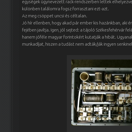
egységek úgynevezett rack-rendszerben lettek elhelyezve.
különben találomra fogsz forrasztani ezt-azt.
Az meg csöppet uncsi és céltalan.
Jó hír ellenben, hogy akad pár ember kis hazánkban, aki 
fejében javítja. Igen, jól sejted: a tájoló Székesfehérvár 
hanem jóféle magyar forintokért kutatják a hibát. Ugyana
munkadíjat, hiszen a tudást nem adták/ják ingyen senkine