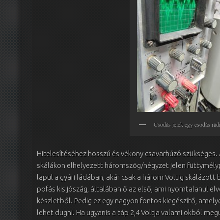
Csodás jelek egy csodás rá
Hitelesítéséhez hosszú és vékony csavarhúzó szükséges. A
skálákon elhelyezett háromszög/négyzet jelen füttymély
lapul a gyári ládában, akár csak a három Voltig skálázot
pofás kis jószág, általában ő az első, ami nyomtalanul el
készletből. Pedig ez egy nagyon fontos kiegészítő, amelye
lehet dugni. Ha ugyanis a táp 2,4 Voltja valami okból meg