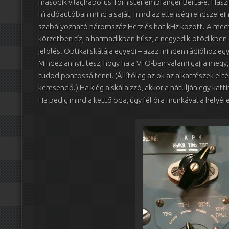
második világháborús Tornister empfanger Berta-é. Haszn
híradóautóban mind a saját, mind az ellenség rendszerein
szabályozható háromszáz Herz és hat kHz között. A mech
körzetben tíz, a harmadikban húsz, a negyedik-ötödikben 
jelölés. Optikai skálája egyedi – azaz minden rádióhoz eg
Mindez annyit tesz, hogy ha a VFO-ban valami gajra megy
tudod pontossá tenni. (Állítólag az ok az alkatrészek el
keresendő.) Ha kiég a skálaizzó, akkor a hátulján egy katt
Ha pedig mind a kettő oda, úgy fél óra munkával a helyére