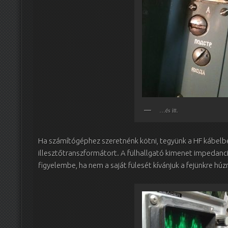
…és itt.
Ha számítógéphez szeretnénk kötni, tegyünk a HF kábel
illesztőtranszformátort. A fülhallgató kimenet impedanc
figyelembe, ha nem a saját fülesét kívánjuk a fejünkre húzn