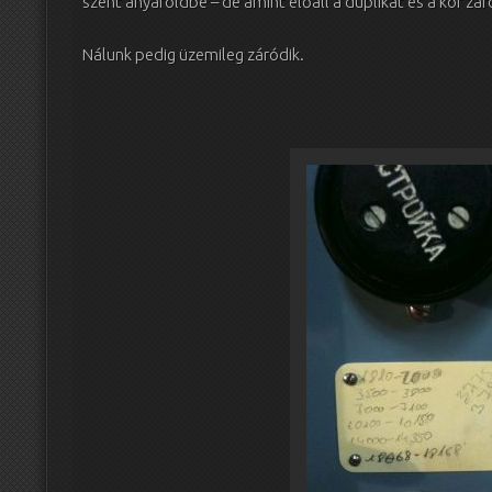
szent anyaföldbe – de amint előáll a duplikát és a kör zár
Nálunk pedig üzemileg záródik.