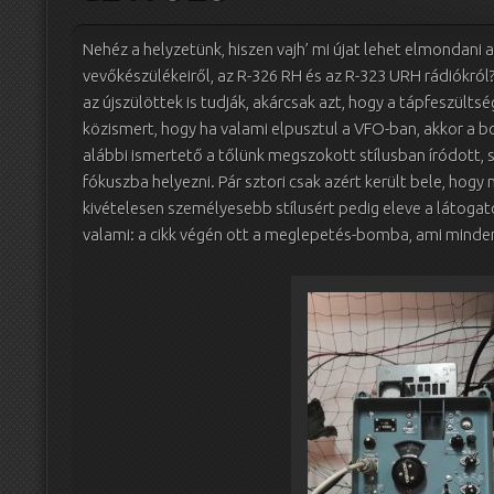
Nehéz a helyzetünk, hiszen vajh’ mi újat lehet elmondani 
vevőkészülékeiről, az R-326 RH és az R-323 URH rádiókról
az újszülöttek is tudják, akárcsak azt, hogy a tápfeszültsé
közismert, hogy ha valami elpusztul a VFO-ban, akkor a 
alábbi ismertető a tőlünk megszokott stílusban íródott, 
fókuszba helyezni. Pár sztori csak azért került bele, hogy
kivételesen személyesebb stílusért pedig eleve a látog
valami: a cikk végén ott a meglepetés-bomba, ami minde