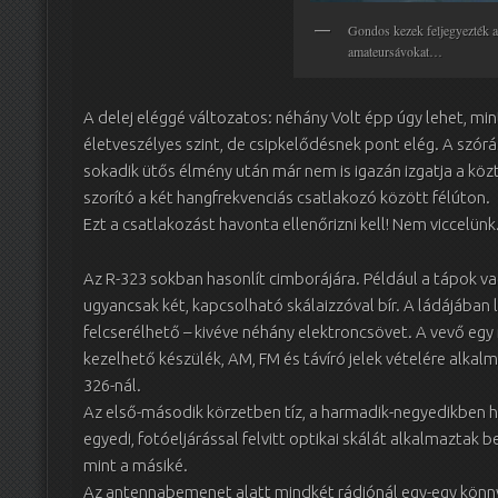
Gondos kezek feljegyezték a
amateursávokat…
A delej eléggé változatos: néhány Volt épp úgy lehet, mi
életveszélyes szint, de csipkelődésnek pont elég. A szór
sokadik ütős élmény után már nem is igazán izgatja a közt
szorító a két hangfrekvenciás csatlakozó között félúton.
Ezt a csatlakozást havonta ellenőrizni kell! Nem viccelünk
Az R-323 sokban hasonlít cimborájára. Például a tápok va
ugyancsak két, kapcsolható skálaizzóval bír. A ládájában 
felcserélhető – kivéve néhány elektroncsövet. A vevő e
kezelhető készülék, AM, FM és távíró jelek vételére alkalma
326-nál.
Az első-második körzetben tíz, a harmadik-negyedikben hú
egyedi, fotóeljárással felvitt optikai skálát alkalmaztak
mint a másiké.
Az antennabemenet alatt mindkét rádiónál egy-egy könny