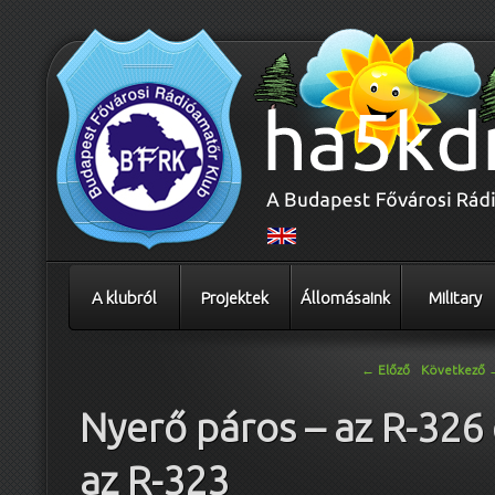
A klubról
Projektek
Állomásaink
Military
Bejegyzés navigáció
←
Előző
Következő
Nyerő páros – az R-326
az R-323