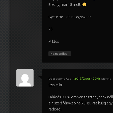
Bizony, már 18 múlt!
Gyere be – de ne egyszer!!!
73!
Miklós
↓
Hozzászólás
Debreczeny Ábel
-
2017/03/06 - 20:46
szerint:
Szia Miki!
Faládás R326-om van tasztanyagok né
elhiszed fénykép nélkül is. Pse küldj egy
rádióról!