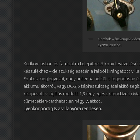
Gombok – funkciójuk kider
nyelvű leírásból
Kulikov- ostor- és farudakra telepíthető koax-levezetésű
készülékhez – de szükség esetén a falból kirángatott villa
Fontos megjegyezni, nagy antenna nélkül is legendásan é
akkumulátorról, vagy BC-2,5 tápfeszültség átalakító segí
kikapcsolt világítás mellett 1,9 (egy egész kilenctized) Wat
tűrhetetlen-tarthatatlan négy Wattot.
Ilyenkor pörög is a villanyóra rendesen.