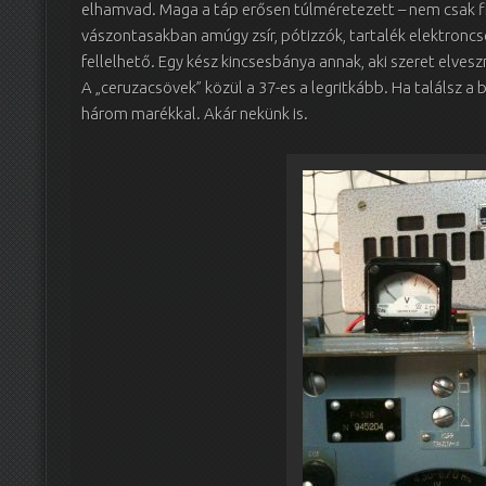
elhamvad. Maga a táp erősen túlméretezett – nem csak fi
vászontasakban amúgy zsír, pótizzók, tartalék elektroncs
fellelhető. Egy kész kincsesbánya annak, aki szeret elvesz
A „ceruzacsövek” közül a 37-es a legritkább. Ha találsz a 
három marékkal. Akár nekünk is.