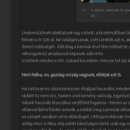
A műszer, amelynek oly gya
kél…
Unaloműzőnek ideiktatunk egy sztorit: a közelmúltban lá
feliratos R-326-al. Ne találgassanak, szétszedték azt is, 
döntő többségét. Állítólag a bennük lévő fém többet ér, m
vékonypénzű amateurok képesek adni érte.
S történt mindez a XXI. század küszöbén, messze túl a(z á
Nem hiába, no, gazdag ország vagyunk, elbírjuk ezt IS.
Ha tartósan és rázásmentesen óhajtjuk használni, mindenk
rádiót! Ez nem vicc, hanem a kő kemény valóság. Egyrészt
nálunk használt klasszikus védőföld fogalma – hiszen az o
villámvédelmi földet ismerik, a többit meg szerintük időve
ex-szovjet vasakon sima villásdugót.) Rézspórolásnak Or
addig nincs is hiba, míg adott távolságon belül csak egy-eg