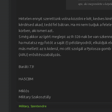
apu, aki megrendelte a képek
Hirtelen ennyit szerettünk volna közölni e két, kedves ki
kérdésed akad, tedd fel bátran. Ha mi nem tudjuk a felelet
körben, aki ismeri azt.
S még akkor az ígért meglepi: az R-326-nak be van szkennel
ha mutatsz egy fotót a saját (!) példányodról, elküldjük 
más mellett az is kiderül, mi célt szolgál a Pjolosza go
(ARU) erősítésszabályzás.
Baráti 73!
HA5CBM
Miklós
Military Szakosztály
Military
,
Szentendre