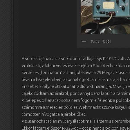
Portré – R-326
E sorok írójának az első katonai rádiója egy R-105D volt.
emlékszik, a kilencvenes évek elején a Rádiótechnikában 
kérdéses „lomhalom” áthangolásával a 29 Megaciklusos
lévén a hívójelemben, azonnal ugrottam a témára, s hamar
Erzsébet királyné úti katonai rádióbolt harangja. Mivel 
tájékozódtam az árakról, pont annyi pénz lapult a tárcám
A belépés pillanatát soha nem fogom elfeledni: a polcok
számomra ismeretlen zöld és Wehrmacht szürke kütyük s 
tömötten hívogatta a járókelőket.
Az utánozhatatlan military illatot ma is érzem az orromb
Ekkor láttam először R-326-ot – ott pihent a polcon egy