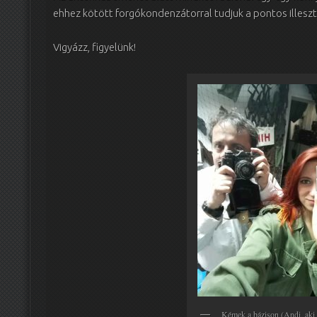
ehhez kötött forgókondenzátorral tudjuk a pontos illeszté
Vigyázz, figyelünk!
Kémek a bázison (Andi, aki 