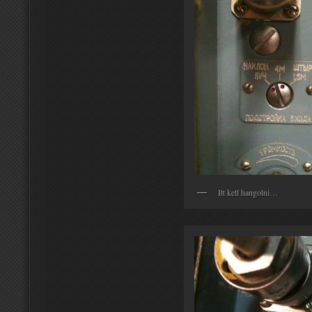
Itt kell hangolni…