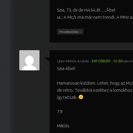
Szia, 73, dx de HA5AJR….Ábel
ui.: A Mc/s ma már nem trendi. A MHz a
↓
Hozzászólás
Lázin Miklós András
-
2017/03/07 - 12:50
szerin
Szia Ábel!
Hamarosan küldöm. Lehet, hogy az Mc/
de retro. Továbbá ezekhez a lomokhoz
így tetszik.
73!
Miklós