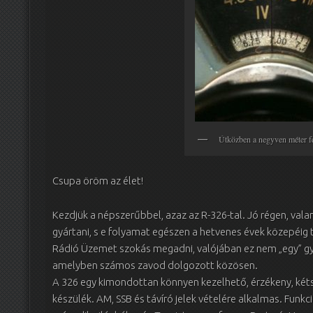
Útközben a negyven méter 
Csupa öröm az élet!
Kezdjük a népszerűbbel, azaz az R-326-tal. Jó régen, val
gyártani, s e folyamat egészen a hetvenes évek közepéig 
Rádió Üzemet szokás megadni, valójában ez nem „egy” gy
amelyben számos zavod dolgozott közösen.
A 326 egy kimondottan könnyen kezelhető, érzékeny, két
készülék. AM, SSB és távíró jelek vételére alkalmas. Funkc