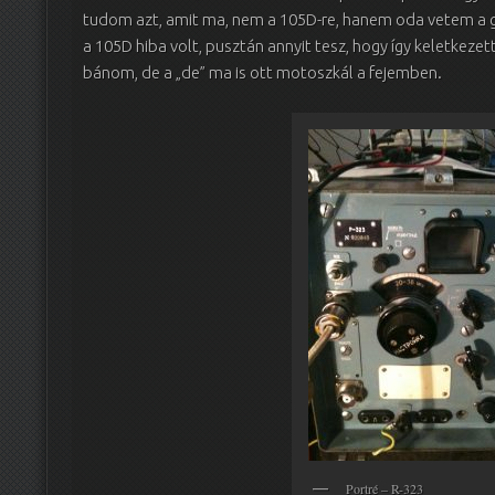
tudom azt, amit ma, nem a 105D-re, hanem oda vetem a ga
a 105D hiba volt, pusztán annyit tesz, hogy így keletkez
bánom, de a „de” ma is ott motoszkál a fejemben.
Portré – R-323