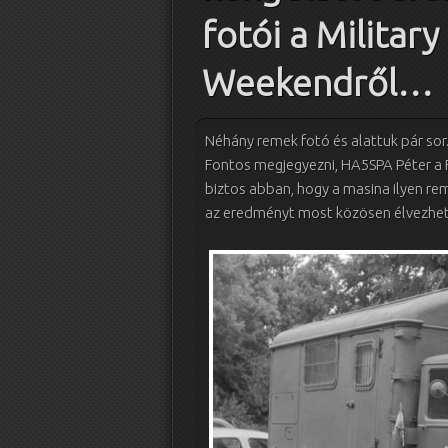
fotói a Military
Weekendről…
Néhány remek fotó és alattuk pár sor. 
Fontos megjegyezni, HA5SPA Péter a 
biztos abban, hogy a masina ilyen r
az eredményt most közösen élvezhet