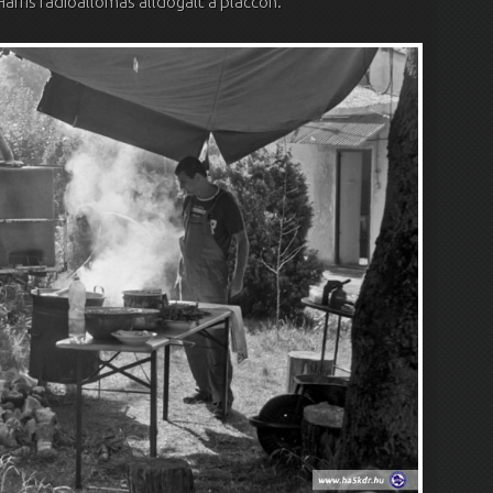
rris rádióállomás álldogált a placcon.