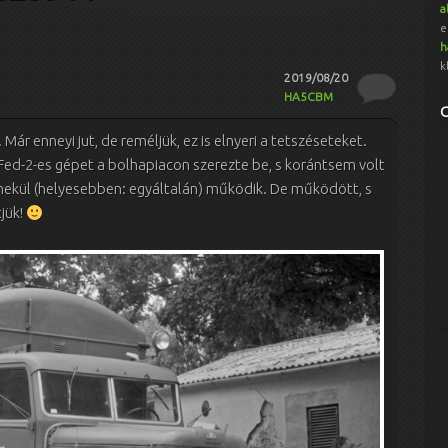
a
e
h
k
2019/08/20
HA5CBM
Már enneyi jut, de reméljük, ez is elnyeri a tetszéseteket.
Fed-2-es gépet a bolhapiacon szerezte be, s korántsem volt
emekül (helyesebben: egyáltalán) működik. De működött, s
jük!