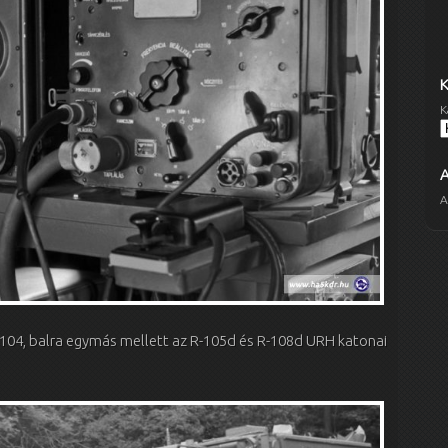
K
A
-104, balra egymás mellett az R-105d és R-108d URH katonai