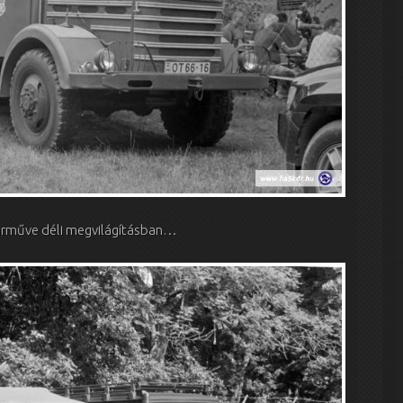
járműve déli megvilágításban…