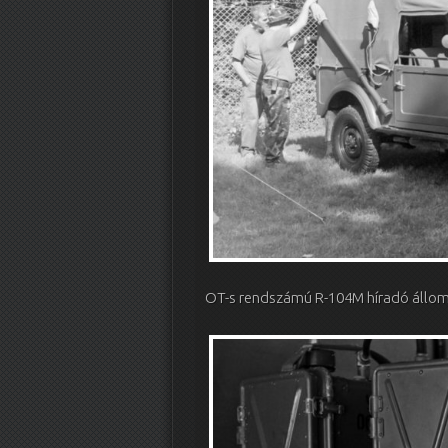
OT-s rendszámú R-104M híradó állomá