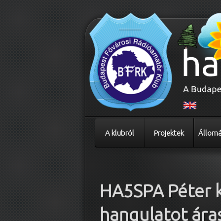
A klubról
Projektek
Állomá
Bejegyzés navigáció
HA5SPA Péter k
hangulatot ára