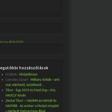
ets by @HA5KDR
Legutóbbi hozzászólások
HG8LYA
-
Hívójelkönyv
Csendes József
-
Military doksik – ami
már elérhető, letölthető…
Tibor
-
Egy 2015-ös Field Day – írta
HA5CLF István
Zentai Tibor -- HA2MN ex HA5JB és
HA5YBB
-
Az ember a hívójel mögött
– HA5AJR Debreczeny Ábel