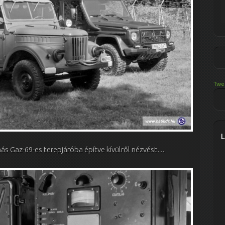
Twe
s Gaz-69-es terepjáróba építve kívülről nézvést…