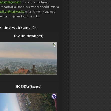
lapszabályunkat
és a benne leírtakat
lfogadod, akkor nincs más teendőd, mint a
a5kdr@ha5kdr.hu
email-címen, vagy egy
lubnapon jelentkezni nálunk!
Online webkamerák