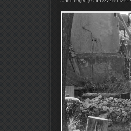
…ami mögött jobbra ez az R-142-es Ha