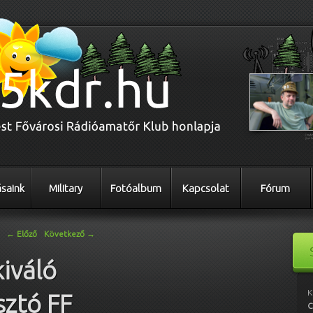
saink
Military
Fotóalbum
Kapcsolat
Fórum
←
Előző
Következő
→
iváló
K
sztó FF
C