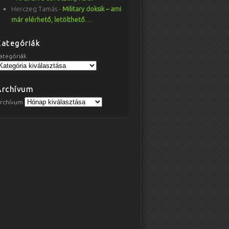
Herczeg Tamás
-
Military doksik – ami
már elérhető, letölthető…
Kategóriák
ategóriák
Archívum
rchívum