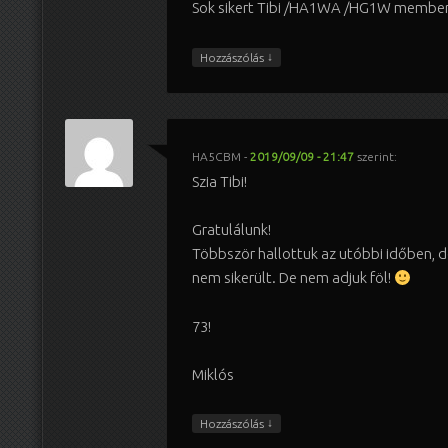
Sok sikert Tibi /HA1WA /HG1W member
↓
Hozzászólás
HA5CBM
-
2019/09/09 - 21:47
szerint:
Szia Tibi!
Gratulálunk!
Többször hallottuk az utóbbi időben, d
nem sikerült. De nem adjuk föl!
73!
Miklós
↓
Hozzászólás