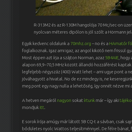
R-313M2 és az R-130M hangolója 70 Mc/sec-on üz
nyolcvan méteres dipólon is jól szólt a Hörmann 
Egyik kedvenc oldalunk a
70mhz.org
– no és a
HAmatőr fó
foglalkoznak. Igaz ami igaz, az angol kikötő nem frissül gya
Most éppen azt írja a szájton Norman, azaz
5B4AIE
, hogy
alapon 69,9–70,5 MHz között állandó hozzáférést kaptak
legfeljebb négyszáz (400) Watt lehet – ami ugye pont a 
jóváhagyott a hivatal. No de ez mindegy is, ne keseregjünk
meg pont egy nagy nulla a lehetőség, így onnét nézve mi 
A hetven megáról
nagyon
sokat
írtunk
már – így aki
tájék
mondjuk
itt
.
E sorok írója amúgy már látott 5B CQ-t a sávban, csak saj
bődületes nyolc Wattos teljesítménnyel. De félre bánat