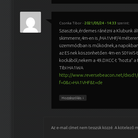
Csonka Tibor
-
2021/05/24 - 14:33
szerint:
Sziasztok,érdemes ránézni a Klubunk ál
skimmerre,4m-en is /HA1VHF/4 méteren 
üzemmódban is működnek,a napokban i
az ES nek köszönhetően 4m-en S01WS-t 
kockából,nekem a 49.DXCC-t “hozta” a t
Tibi HA1WA
http://www.reversebeacon.net/dxsd1
f=0&c=HA1VHF&t=de
↓
Hozzászólás
Az e-mail címet nem tesszük közzé.
A kötelező 