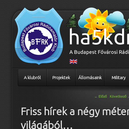
A klubról
Projektek
Állomásaink
Military
Bejegyzés navigáció
←
Előző
Következő
Friss hírek a négy méte
világából…