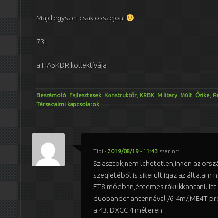
Majd egyszer csak összejön!
73!
a HA5KDR kollektívája
Beszámoló
,
Fejlesztések
,
Konstruktőr
,
KRBK
,
Military
,
Múlt
,
Őzike
,
R
Társadalmi kapcsolatok
Tibi
-
2019/08/19 - 11:43
szerint:
Sziasztok,nem lehetetlen,innen az orsz
szegletéből is sikerült,igaz az általam 
FT8 módban,érdemes rákukkantani. Itt 
duobander antennával /6-4m/,ME4T-pro 
a 43. DXCC 4 méteren.