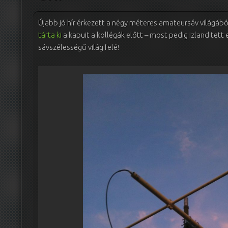
Újabb jó hír érkezett a négy méteres amateursáv világábó
tárta ki
a kapuit a kollégák előtt – most pedig Izland tett
sávszélességű világ felé!