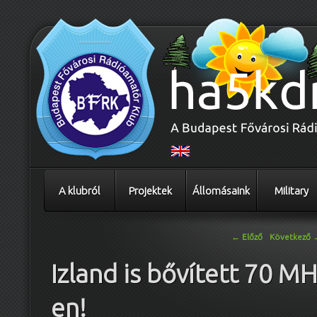
A klubról
Projektek
Állomásaink
Military
Bejegyzés navigáció
←
Előző
Következő
Izland is bővített 70 MH
en!