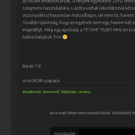
az ottani amateurtársak. A helyiek egyébként 2010. febru
szegmens használatára, s azóta voltak lekorlátozva kétszá
viszonyokhoz hasonlóan másodlagos, de nem tíz, hanem s
További újdonság, hogy az egyének nem egy, hanem két
engedélyt. Még egy apróság: a TF1VHF 70,057 MHz-en tová
hátha halljátok Ti is!
Baráti 73!
a HA5KDR csapata
Beszámoló
,
Ismertető
,
Rádiózás, verseny
Az e-mail címet nem tesszük közzé.
A kötelező 
Hozzászólás