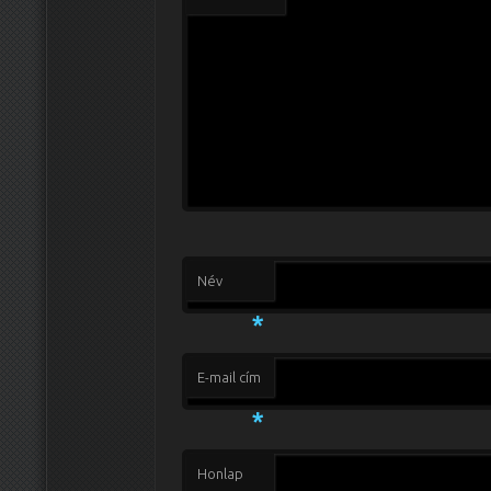
Név
*
E-mail cím
*
Honlap