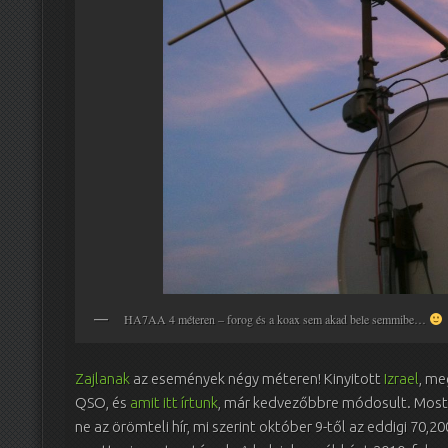
HA7AA 4 méteren – forog és a koax sem akad bele semmibe…
Zajlanak
az események négy méteren! Kinyitott
Izrael
, me
QSO, és
amit itt írtunk
, már kedvezőbbre módosult. Most
ne az örömteli hír, mi szerint október 9-től az eddigi 70,