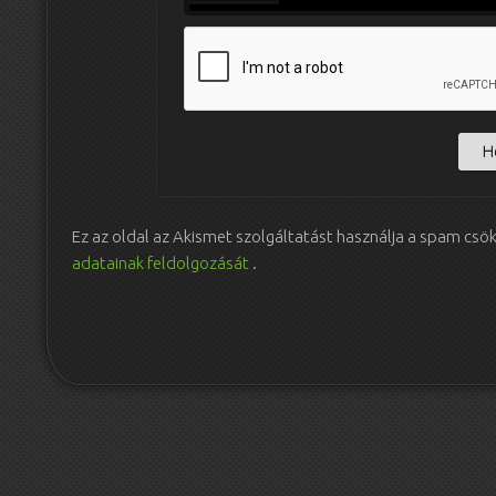
Ez az oldal az Akismet szolgáltatást használja a spam csö
adatainak feldolgozását
.