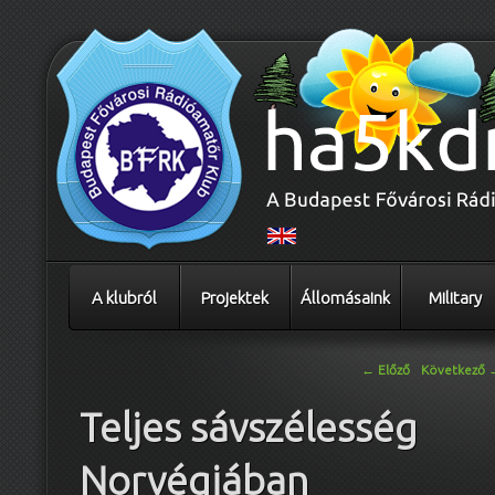
A klubról
Projektek
Állomásaink
Military
Bejegyzés navigáció
←
Előző
Következő
Teljes sávszélesség
Norvégiában