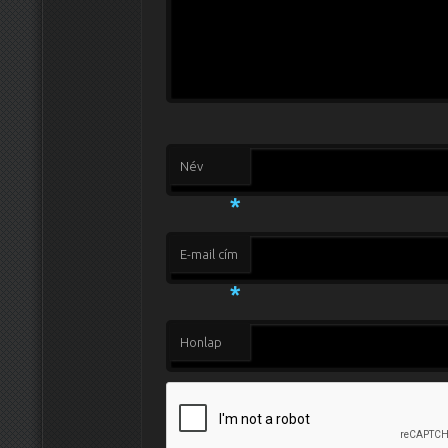
Név
*
E-mail cím
*
Honlap