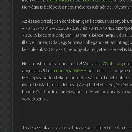
Norvégia is belépett a négy méteres Kánaánba. Olyannyira
Az északi országban korábban igen kaotikus viszonyok ur
– 70,138-70,312 – 70,363-70,387 és 70,413-70,462 bizonyo
70,2625 között is dolgozni. Bátran elképzelhetjük Aksel, 
illetve Linnea, Oda vagy Sunniva kolléganőket, amint ag
készülékük VFO-t azért, nehogy akár egyetlen Herz-el is k
Nos, most mindez már a múlté! Mint azt a
70mhz.org
old
augusztus 8-tól a
norvégiai NMHH
bejelentette, hogy az o
MHz-ig szabadon tekereghetnek a sávban. Lehet dolgozni f
(Nem tíz Watt, mint idehaza.) Az új feltételek egyébként
hanem Svalbardra, Jan Mayenre, a Norvég Antarktiszra val
vonatkoznak.
Találkozzunk a sávban – a hazaiakon túl mentül több északi