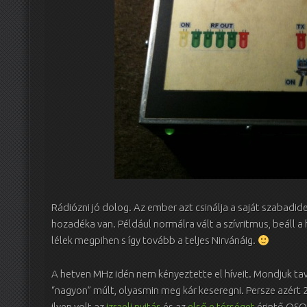
Rádiózni jó dolog. Az ember azt csinálja a saját szabadid
hozadéka van. Például normálra vált a szívritmus, beáll a
lélek megpihen s így tovább a teljes Nirvánáig.
A hetven MHz idén nem kényeztette el híveit. Mondjuk tav
“nagyon” múlt, olyasmin meg kár keseregni. Persze azért 
ilyen volt az
izraeli nyitás
és az
első e térséget
érintő QSO.