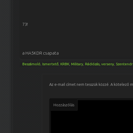
73!
a HA5KDR csapata
Beszámoló
,
Ismertető
,
KRBK
,
Military
,
Rádiózás, verseny
,
Szentendr
Az e-mail címet nem tesszük közzé.
A kötelező 
Hozzászólás