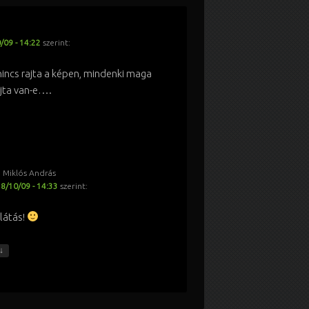
/09 - 14:22
szerint:
nincs rajta a képen, mindenki maga
ajta van-e….
n Miklós András
8/10/09 - 14:33
szerint:
látás!
↓