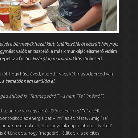
lyére bármelyik hazai klub találkozójáról készült fényrajz
gymást valóban tisztelő, a másik munkáját elismerő vidám
repelsz a fotón,
kizárólag magadnak
köszönheted…
rról, hogy húsz éved, napod – vagy két másodperced van
, a temetőt nem kerülöd el.
gad állítod ki “Tenmagadról” – s nem “Te” “másról”.
ött azonban van egy apró különbség: míg “Te” a vélt
ontosítod az energiáidat – “mi” az építésre. Amíg “Te”
i” annak az ellenkezőjét bizonyítjuk nap mint nap. “Neked”
 is értünk oda, hogy “magadról” állítod ki a selejtes