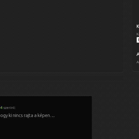
K
A
54
szerint:
ogy ki nincs rajta a képen…