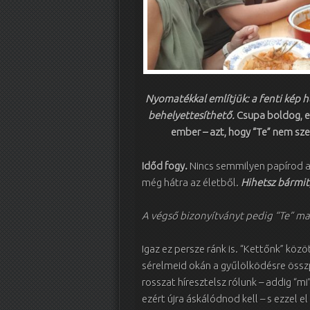
Nyomatékkal említjük: a fenti kép he
behelyettesíthető.
Csupa boldog, e
ember – azt, hogy “Te” nem sze
Időd fogy.
Nincs semmilyen papírod a
még hátra az életből.
Hihetsz bármit
A végső bizonyítványt pedig “Te” ma
Igaz ez persze ránk is. “Kettőnk” köz
sérelmeid okán a gyűlölködésre összp
rosszat híresztelsz rólunk – addig “m
ezért újra áskálódnod kell – s ezzel el