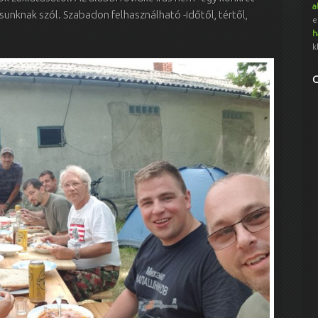
a
unknak szól. Szabadon felhasználható -időtől, tértől,
e
h
k