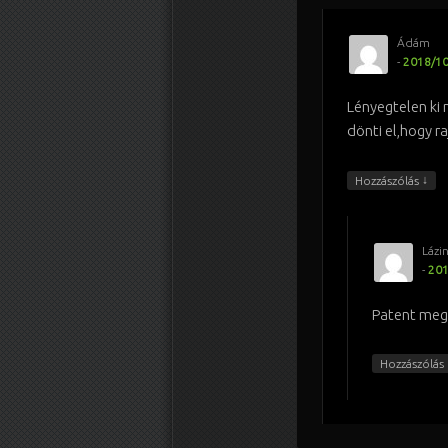
Ádám
-
2018/10
Lényegtelen ki 
dönti el,hogy r
↓
Hozzászólás
Lázi
-
201
Patent meg
Hozzászólás