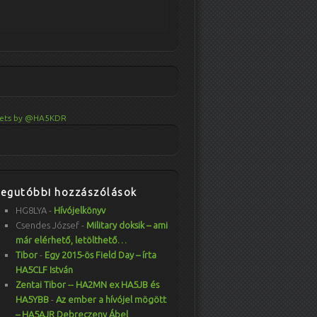
ets by @HA5KDR
Legutóbbi hozzászólások
HG8LYA
-
Hívójelkönyv
Csendes József
-
Military doksik – ami
már elérhető, letölthető…
Tibor
-
Egy 2015-ös Field Day – írta
HA5CLF István
Zentai Tibor -- HA2MN ex HA5JB és
HA5YBB
-
Az ember a hívójel mögött
– HA5AJR Debreczeny Ábel