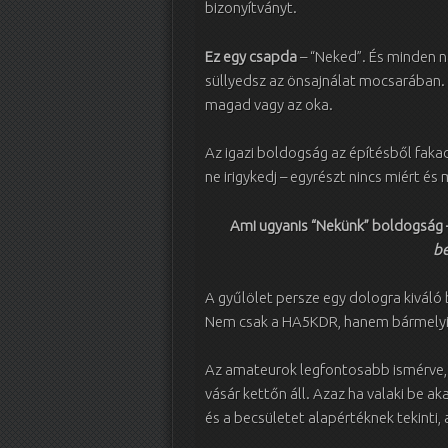
bizonyítványt.
Ez egy csapda
– “Neked”. És minden 
süllyedsz az önsajnálat mocsarában.
magad vagy az oka.
Az igazi boldogság az építésből fakad
ne irigykedj – egyrészt nincs miért é
Ami ugyanis “Nekünk” boldogság –
be
A gyűlölet persze egy dologra kiváló 
Nem csak a HA5KDR, hanem bármelyik
Az amateurok legfontosabb ismérve, h
vásár kettőn áll. Azaz ha valaki be aka
és a becsületet alapértéknek tekinti, 