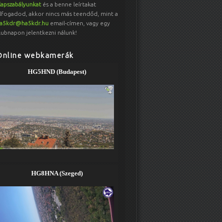
lapszabályunkat
és a benne leírtakat
lfogadod, akkor nincs más teendőd, mint a
a5kdr@ha5kdr.hu
email-címen, vagy egy
lubnapon jelentkezni nálunk!
Online webkamerák