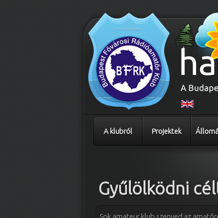
A klubról
Projektek
Állomá
Bejegyzés navigáció
Gyűlölködni cél
Sok amateur klub szenved az amatőrök