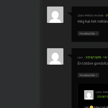
Lázin Miklós András
-
2
Még hat-hét milliá
↓
Hozzászólás
Laci.
-
2018/10/09 - 14:
Én többre gondolt
↓
Hozzászólás
Lázin Mik
-
2018/10
Jaj!
Még lelak