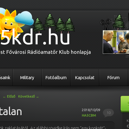
saink
Military
Fotóalbum
Kapcsolat
Fórum
←
Előző
Következő
→
talan
2018/10/09
10
HA5CBM
K
C
 zaklatásától. Az alábbi rövidke írás nem “egy konkrét”-