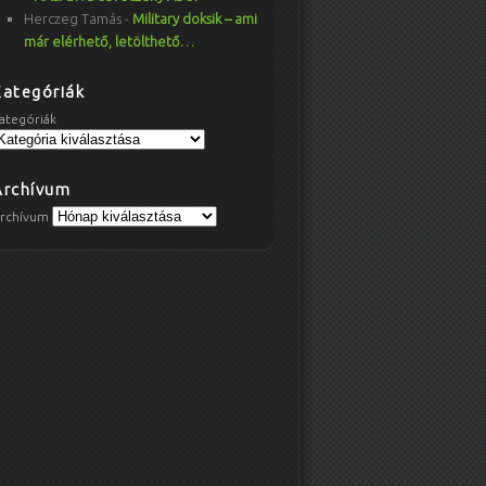
Herczeg Tamás
-
Military doksik – ami
már elérhető, letölthető…
Kategóriák
ategóriák
Archívum
rchívum