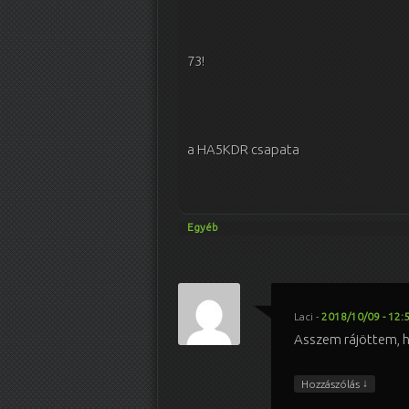
73!
a HA5KDR csapata
Egyéb
Laci
-
2018/10/09 - 12:
Asszem rájöttem, h
↓
Hozzászólás