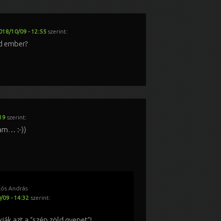
018/10/09 - 12:55
szerint:
rd ember?
19
szerint:
am… :-))
lós András
/09 - 14:32
szerint:
ják azt a “szép zöld gyepet”!