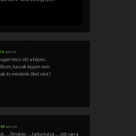
:16
szerint:
ogan nincs ott a képen.
llítom, hacsak éppen nem
ak és mindenki őket nézi ?
:44
szerint:
ub….fénykép….tarka kutya….stb van a