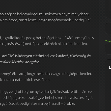
nap szépen belegyalogolsz – miközben egyre mélyebbre
 Nem érted, miért leszel egyre magányosabb – pedig “Te”
, a gyűlölködés pedig betegséget hoz – “Rád”. Ne gyűlölj s
Twe
s mire, másrészt (mert épp az előzőek okán) értelmetlen.
 azt “Te” is könnyen elérheted,
csak alázat, tisztesség és
csület kérdése az egész.
bizonyíték – arra, hogy méltatlan vagy a fényképre kerülni.
 hazai amateur klub esetében.
ogy az ajtót folyton nyitva tartják “mások” előtt – ám ez a
r ott lépni, akkor csak úgy érhet el sikert, ha a tisztességet
a gyűlöletet pedig leteszi a bejáratnál – örökre.