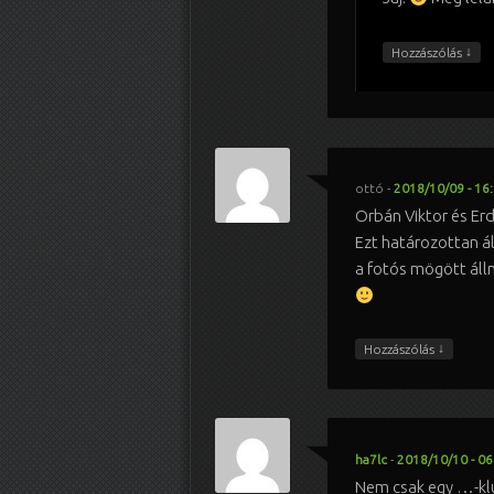
↓
Hozzászólás
ottó
-
2018/10/09 - 16
Orbán Viktor és Erd
Ezt határozottan á
a fotós mögött álln
↓
Hozzászólás
ha7lc
-
2018/10/10 - 06
Nem csak egy …-kl