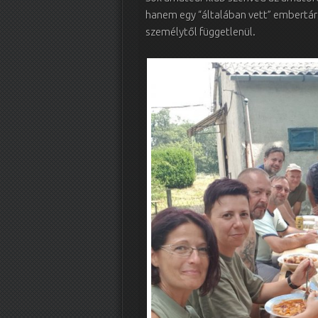
hanem egy “általában vett” embertárs
személytől függetlenül.