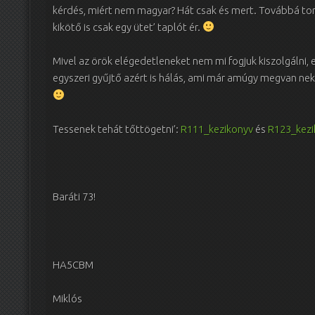
kérdés, miért nem magyar? Hát csak és mert. Továbbá toron
kikötő is csak egy ütet’ taplót ér.
Mivel az örök elégedetleneket nem mi fogjuk kiszolgálni, 
egyszeri gyűjtő azért is hálás, ami már amúgy megvan neki
Tessenek tehát tőttögetni’:
R111_kezikonyv
és
R123_kezi
Baráti 73!
HA5CBM
Miklós