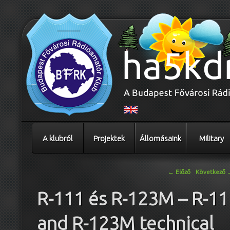
A klubról
Projektek
Állomásaink
Military
Bejegyzés navigáció
←
Előző
Következő
R-111 és R-123M – R-11
and R-123M technical