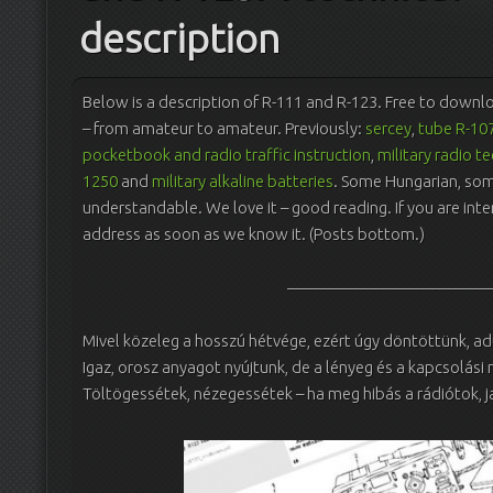
description
Below is a description of R-111 and R-123. Free to downlo
– from amateur to amateur. Previously:
sercey
,
tube R-10
pocketbook and radio traffic instruction
,
military radio 
1250
and
military alkaline batteries
. Some Hungarian, som
understandable. We love it – good reading. If you are inte
address as soon as we know it. (Posts bottom.)
————————————
Mivel közeleg a hosszú hétvége, ezért úgy döntöttünk, ad
Igaz, orosz anyagot nyújtunk, de a lényeg és a kapcsolási r
Töltögessétek, nézegessétek – ha meg hibás a rádiótok, ja