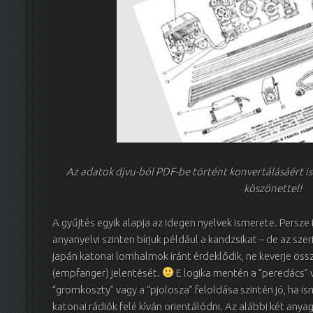
Az adatok djvu-ból PDF-be történt konvertálásáért 
köszönettel!
A gyűjtés egyik alapja az idegen nyelvek ismerete. Persze 
anyanyelvi szinten bírjuk például a kandzsikat – de az szer
japán katonai lomhalmok iránt érdeklődik, ne kever
(empfanger) jelentését.
E logika mentén a “peredács” v
“gromkoszty” vagy a “pjolosza” feloldása szintén jó, ha ism
katonai rádiók felé kíván orientálódni. Az alábbi két anya