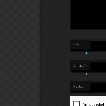
Név
*
E-mail cím
*
Honlap