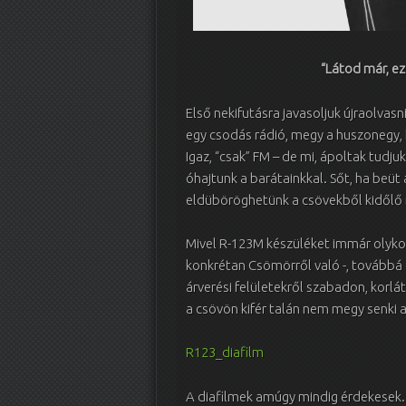
“Látod már, ez
Első nekifutásra javasoljuk újraolvas
egy csodás rádió, megy a huszonegy,
Igaz, “csak” FM – de mi, ápoltak tudj
óhajtunk a barátainkkal. Sőt, ha beüt a
eldüböröghetünk a csövekből kidőlő 
Mivel R-123M készüléket immár olykor 
konkrétan Csömörről való -, továbbá e
árverési felületekről szabadon, korlá
a csövön kifér talán nem megy senki a
R123_diafilm
A diafilmek amúgy mindig érdekesek. E