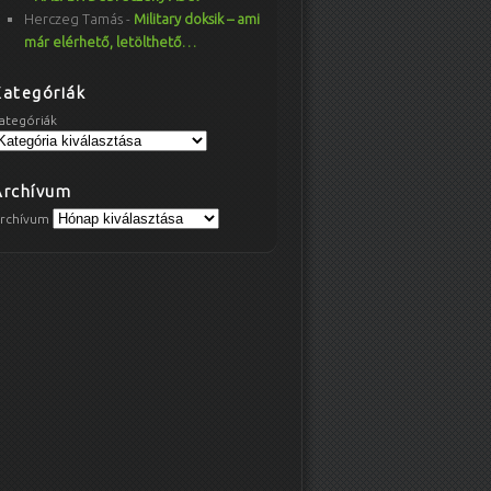
Herczeg Tamás
-
Military doksik – ami
már elérhető, letölthető…
Kategóriák
ategóriák
Archívum
rchívum