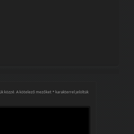
ük közzé.
A kötelező mezőket
*
karakterrel jelöltük