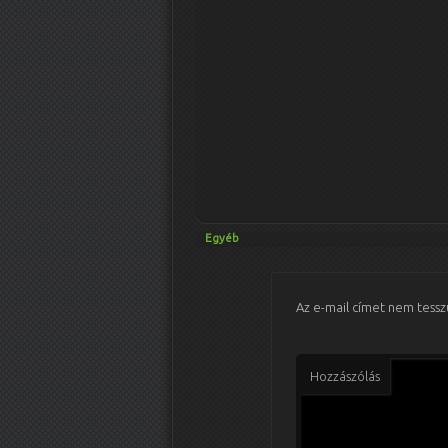
Egyéb
Az e-mail címet nem tessz
Hozzászólás