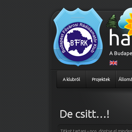
A klubról
Projektek
Állomá
Bejegyzés navigáció
De csitt…!
Titkot tartani – nos, döntse el minde