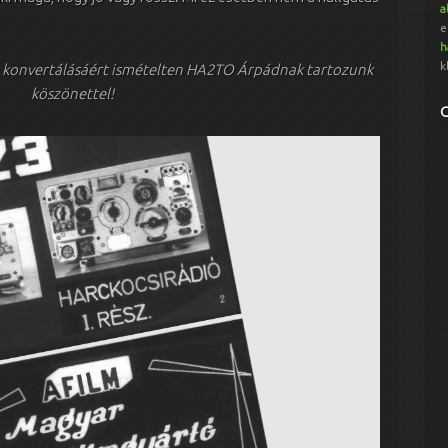
a
e
h
k
t konvertálásáért ismételten HA2TO Árpádnak tartozunk
köszönettel!