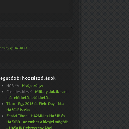
ets by @HA5KDR
Legutóbbi hozzászólások
HG8LYA
-
Hívójelkönyv
Csendes József
-
Military doksik – ami
már elérhető, letölthető…
Tibor
-
Egy 2015-ös Field Day – írta
HA5CLF István
Zentai Tibor -- HA2MN ex HA5JB és
HA5YBB
-
Az ember a hívójel mögött
– HA5AJR Debreczeny Ábel