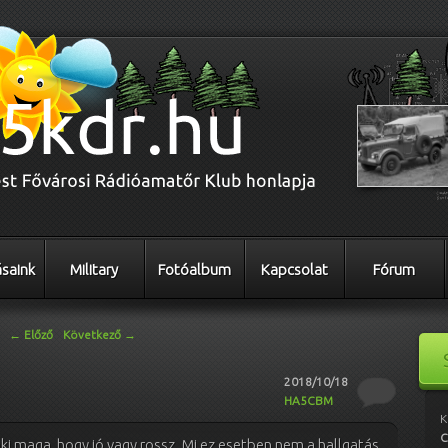
saink
Military
Fotóalbum
Kapcsolat
Fórum
←
Előző
Következő
→
2018/10/18
HA5CBM
K
C
nki maga, hogy jó vagy rossz. Mi ez esetben nem a hallgatás