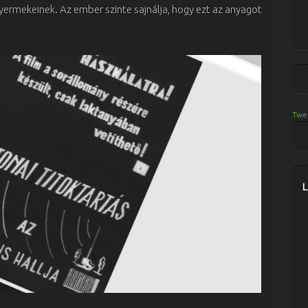
yermekeinek. Az ember szinte sajnálja, hogy ezt az anyagot
Twe