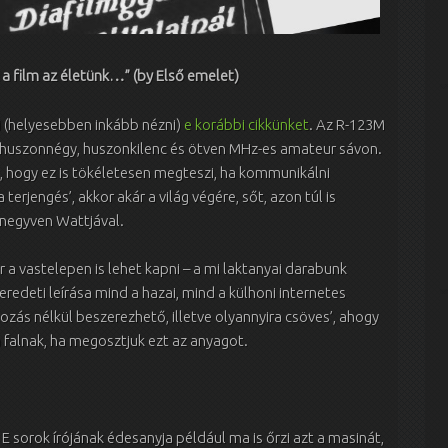
 a film az életünk…” (by Első emelet)
ni (helyesebben inkább nézni)
e korábbi cikkünket
. Az R-123M
 huszonnégy, huszonkilenc és ötven MHz-es amateur sávon.
uk, hogy ez is tökéletesen megteszi, ha kommunikálni
 terjengés’, akkor akár a világ végére, sőt, azon túl is
negyven Wattjával.
a vastelepen is lehet kapni – a mi laktanyai darabunk
redeti leírása mind a hazai, mind a külhoni internetes
tozás nélkül beszerezhető, illetve olyannyira csöves’, ahogy
 falnak, ha megosztjuk ezt az anyagot.
 sorok írójának édesanyja például ma is őrzi azt a masinát,