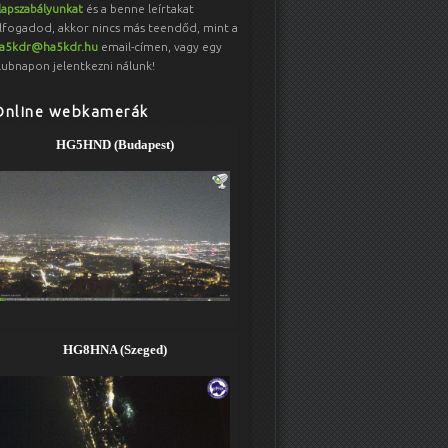
lapszabályunkat
és a benne leírtakat
lfogadod, akkor nincs más teendőd, mint a
a5kdr@ha5kdr.hu
email-címen, vagy egy
lubnapon jelentkezni nálunk!
Online webkamerák