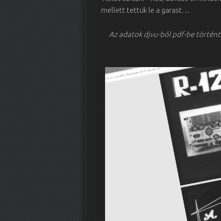
mellett tettük le a garast…
Az adatok djvu-ból pdf-be történ