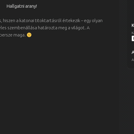
Hallgatni arany!
hiszen a katonai titoktartásról értekezik – egy olyan
éles szembenállása határozta meg a világot. A
K
 persze maga.
A