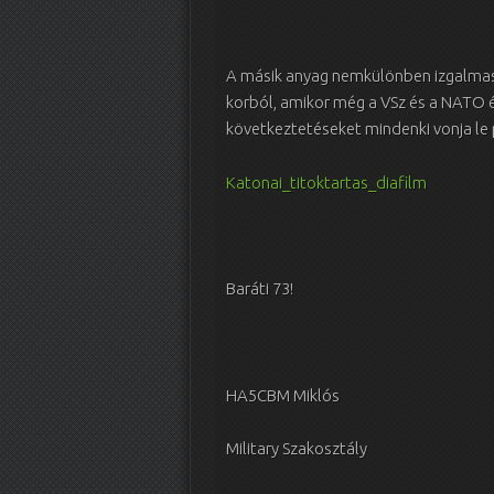
A másik anyag nemkülönben izgalmas, 
korból, amikor még a VSz és a NATO 
következtetéseket mindenki vonja le
Katonai_titoktartas_diafilm
Baráti 73!
HA5CBM Miklós
Military Szakosztály