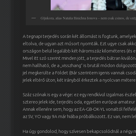
Gljukoza, alias Natalia Ilinichna Ionova – nem csak csinos, de szép
A tegnapi terjedés során két állomást is fogtunk, amelye
eltolva, de ugyan azt műsort nyomták. Ezt ugye csak akko
országon belül legalább két-háromszáz kilométeres (és egy
Mivel itt szó szerint minden jött, a terjedés bátran kivál
nem hallható, de a „visszhang” is brutál módon dolgozott.
jel megkerülte a Földet (Bár szerintem igenis vannak cso
jelek eltérő úton, két irányból érkeztek a nyolcvan métere
Száz szónak is egy a vége: ez egy rendkívül izgalmas észle
sztereo jelek ide, terjedés oda, egyetlen európai amate
Annak ellenére sem, hogy az EA-GB-OK-YL vonaltól felfelé 
az SV, YO vagy 9A már hiába próbálkozott. Ez van, nem leh
Ha úgy gondolod, hogy szívesen bekapcsolódnál a négy