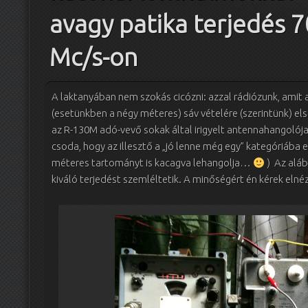
avagy patika terjedés 7
Mc/s-on
A laktanyában nem szokás cicózni: azzal rádiózunk, amit a
(esetünkben a négy méteres) sáv vételére (szerintünk) el
az R-130M adó-vevő sokak által irigyelt antennahangolója
csoda, hogy az illesztő a „jó lenne még egy” kategóriába es
méteres tartományt is kacagva lehangolja…
) Az alább
kiváló terjedést szemléltetik. A minőségért én kérek elné