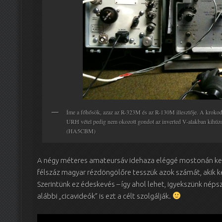
Íme a főhősök, azaz az R-323M és az R-130M illesztője. A krokod
URH vétel pedig nem okozott gondot az inverted V-alakban kihúz
(HA5CBM)
A négy méteres amateursáv idehaza eléggé mostonán keze
félszáz magyar rézdöngölőre tesszük azok számát, akik
Szerintünk ez édeskevés – így ahol lehet, igyekszünk néps
alábbi „cicavideók” is ezt a célt szolgálják.