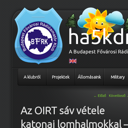
A klubról
Projektek
Állomásaink
Military
Bejegyzés navigáció
←
Előző
Következő
Az OIRT sáv vétele
katonai lomhalmokkal 