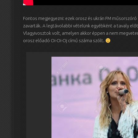
Fontos megjegyezni: ezek orosz és ukrán FM műsorszóró
zavarták. A legtávolabbi vételünk egyébként a tavaly előt
Vlagyivosztok volt, amelyen akkor éppen a nem megvete
orosz előadó Oi-Oi-Oj című száma szólt.