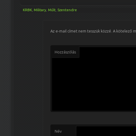
KRBK
,
Military
,
Múlt
,
Szentendre
Az e-mail címet nem tesszük közzé.
A kötelező 
Hozzászólás
Név