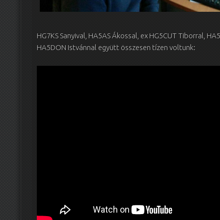
HG7KS Sanyival, HA5AS Ákossal, ex HG5CUT Tiborral, HA5F
HA5DON Istvánnal együtt összesen tízen voltunk: