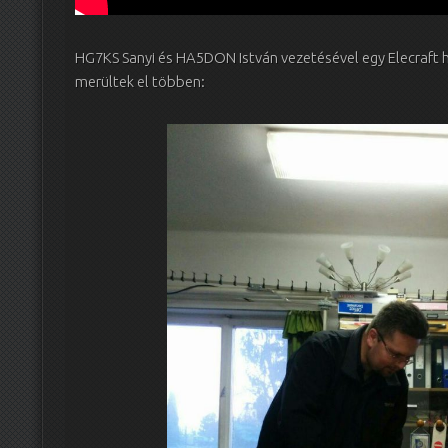
HG7KS Sanyi és HA5DON István vezetésével egy Elecraft
merültek el többen: