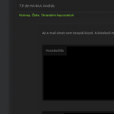
73! de HA4AA András
Klubnap
,
Őzike
,
Társadalmi kapcsolatok
Az e-mail címet nem tesszük közzé.
A kötelező 
Hozzászólás