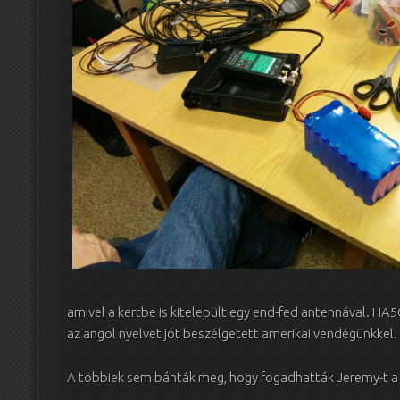
amivel a kertbe is kitelepült egy end-fed antennával. HA5C
az angol nyelvet jót beszélgetett amerikai vendégünkkel.
A többiek sem bánták meg, hogy fogadhatták Jeremy-t a