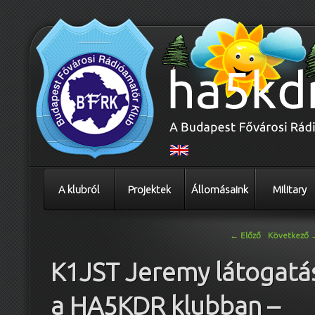
A klubról
Projektek
Állomásaink
Military
Bejegyzés navigáció
←
Előző
Következő
K1JST Jeremy látogatá
a HA5KDR klubban –