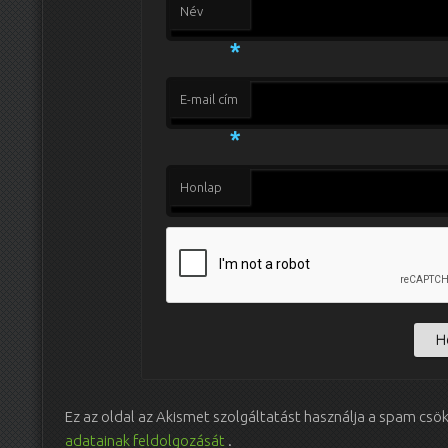
Név
*
E-mail cím
*
Honlap
Ez az oldal az Akismet szolgáltatást használja a spam csö
adatainak feldolgozását
.