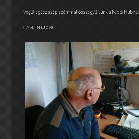
Végül egész szép számmal összegyűltünk a keddi klubna
HA5BFN Lacival,