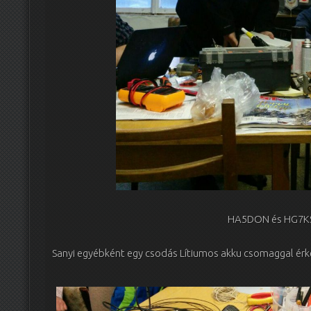
HA5DON és HG7K
Sanyi egyébként egy csodás Lítiumos akku csomaggal érk