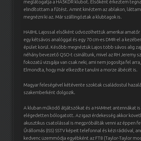
meglátogatja a HA5KDR klubot. Elsőként érkeztem tegnap
elindítottam a fűtést. Amint kinéztem az ablakon, látta
megnézni ki az. Már szállingóztak a klubtagok is.
HA8HL Lajossal elsőként üdvözölhettük amerikai amatőr b
egy kétsávos analóggal és egy 70 cm-es DMR-el a kezébe
épület körül. Később megnéztük Lajos több sávos alig za
néhány bevezető QSO-t csináltunk, mivel az RH Jeremy s
fokozatú vizsgája van csak neki, ami nem jogosítja fel ar
Elmondta, hogy már elkezdte tanulni a morze ábécét is.
Magyar feleségével kétévente szoktak családostul hazalá
szakemberként dolgozik.
A kluban működő átjátszókat és a HAMnet antennákat is
elégedetten bólogatott. Az igazi érdekesség akkor követ
akusztikus csatolással is megpróbálták venni az éppen f
Űrállomás (ISS) SSTV képeit telefonnal és kézi rádióval, a
kedvenc üzemmódja egyébként az FT8 (Taylor-Taylor mod