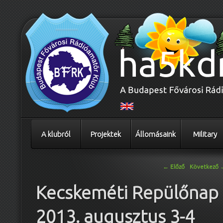
A klubról
Projektek
Állomásaink
Military
Bejegyzés navigáció
←
Előző
Következő
Kecskeméti Repülőnap
2013. augusztus 3-4