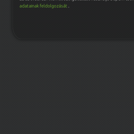
adatainak feldolgozását
.