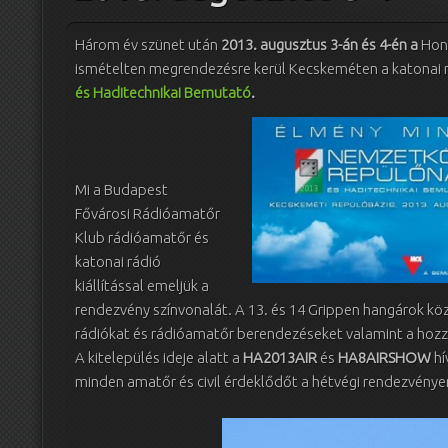
Három év szünet után
2013. augusztus 3-án és 4-én a
Honv
ismételten megrendezésre kerül Kecskeméten a katonai 
és Haditechnikai Bemutató
.
Mi a Budapest
Fővárosi Rádióamatőr
Klub rádióamatőr és
katonai rádió
kiállítással emeljük a
rendezvény színvonalát. A 13. és 14 Grippen hangárok köz
rádiókat és rádióamatőr berendezéseket valamint a hozzáj
A kitelepülés ideje alatt a
HA2013AIR
és
HA8AIRSHOW
hí
minden amatőr és civil érdeklődőt a hétvégi rendezvénye