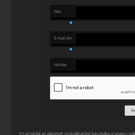
Név
*
E-mail cím
*
Honlap
Ez az oldal az Akismet szolgáltatást használja a spam csö