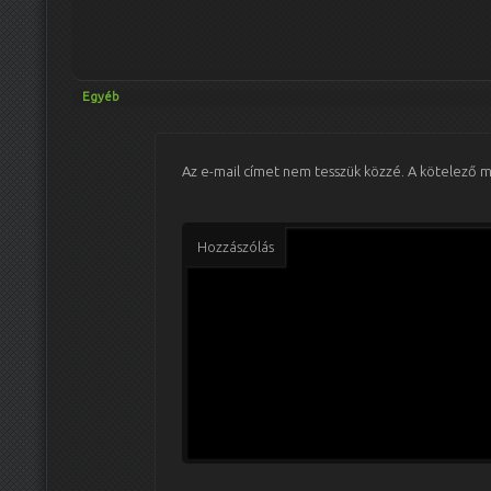
Egyéb
Az e-mail címet nem tesszük közzé.
A kötelező 
Hozzászólás