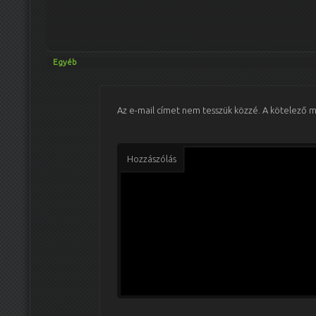
Egyéb
Az e-mail címet nem tesszük közzé.
A kötelező 
Hozzászólás