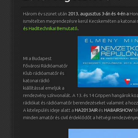
Három év szünet után
2013. augusztus 3-án és 4-én a
Honv
ismételten megrendezésre kerül Kecskeméten a katonai 
és Haditechnikai Bemutató
.
Mi a Budapest
Fővárosi Rádióamatőr
Klub rádióamatőr és
katonai rádió
kiállítással emeljük a
rendezvény színvonalát. A 13. és 14 Grippen hangárok köz
rádiókat és rádióamatőr berendezéseket valamint a hozzáj
A kitelepülés ideje alatt a
HA2013AIR
és
HA8AIRSHOW
hí
minden amatőr és civil érdeklődőt a hétvégi rendezvénye