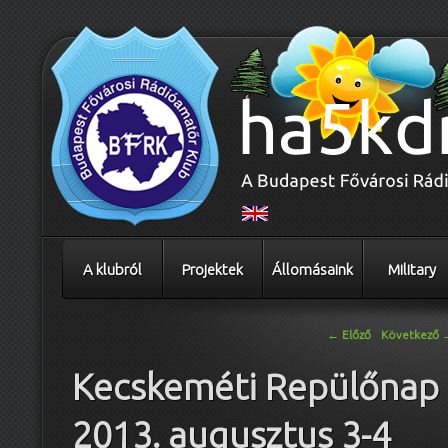
A klubról
Projektek
Állomásaink
Military
Bejegyzés navigáció
←
Előző
Következő
Kecskeméti Repülőnap
2013. augusztus 3-4