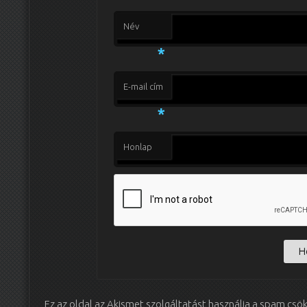
Név
*
E-mail cím
*
Honlap
Ez az oldal az Akismet szolgáltatást használja a spam csö