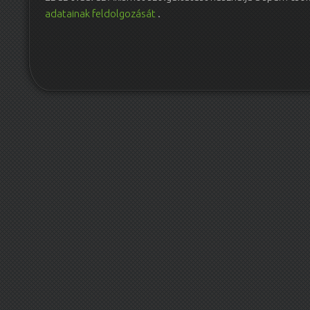
adatainak feldolgozását
.