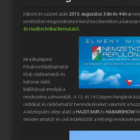
Három év szünet után
2013. augusztus 3-án és 4-én a
Honv
ismételten megrendezésre kerül Kecskeméten a katonai 
és Haditechnikai Bemutató
.
Mi a Budapest
Fővárosi Rádióamatőr
Klub rádióamatőr és
katonai rádió
kiállítással emeljük a
rendezvény színvonalát. A 13. és 14 Grippen hangárok köz
rádiókat és rádióamatőr berendezéseket valamint a hozzáj
A kitelepülés ideje alatt a
HA2013AIR
és
HA8AIRSHOW
hí
minden amatőr és civil érdeklődőt a hétvégi rendezvénye