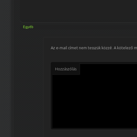
Egyéb
Az e-mail címet nem tesszük közzé.
A kötelező 
Hozzászólás