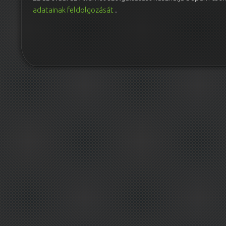
adatainak feldolgozását
.