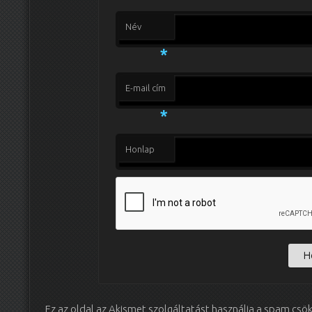
Név
*
E-mail cím
*
Honlap
Ez az oldal az Akismet szolgáltatást használja a spam csö