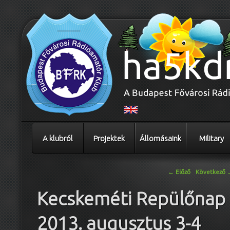
A klubról
Projektek
Állomásaink
Military
Bejegyzés navigáció
←
Előző
Következő
Kecskeméti Repülőnap
2013. augusztus 3-4