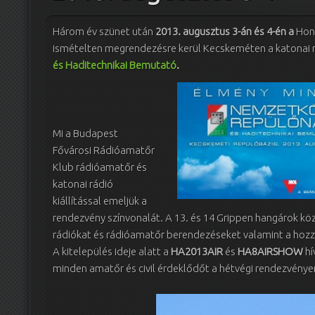
Három év szünet után
2013. augusztus 3-án és 4-én a
Honv
ismételten megrendezésre kerül Kecskeméten a katonai 
és Haditechnikai Bemutató
.
Mi a Budapest
Fővárosi Rádióamatőr
Klub rádióamatőr és
katonai rádió
kiállítással emeljük a
rendezvény színvonalát. A 13. és 14 Grippen hangárok köz
rádiókat és rádióamatőr berendezéseket valamint a hozzáj
A kitelepülés ideje alatt a
HA2013AIR
és
HA8AIRSHOW
hí
minden amatőr és civil érdeklődőt a hétvégi rendezvénye