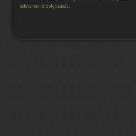
adatainak feldolgozását
.