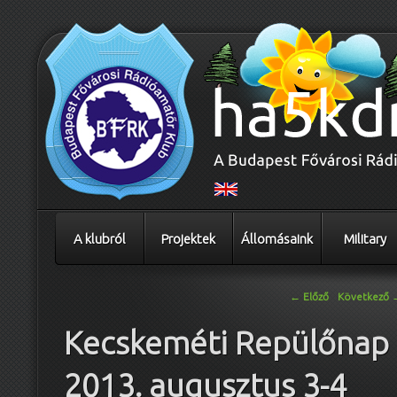
A klubról
Projektek
Állomásaink
Military
Bejegyzés navigáció
←
Előző
Következő
Kecskeméti Repülőnap
2013. augusztus 3-4