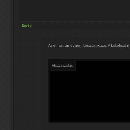
Egyéb
Az e-mail címet nem tesszük közzé.
A kötelező 
Hozzászólás