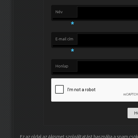
Név
*
E-mail cím
*
Honlap
Ez az oldal az Akismet szolgáltatást használja a spam csö