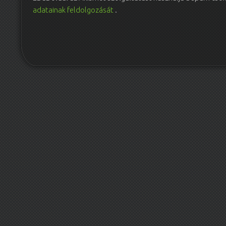
adatainak feldolgozását
.