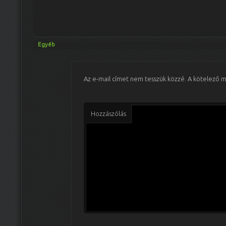
Egyéb
Az e-mail címet nem tesszük közzé.
A kötelező 
Hozzászólás