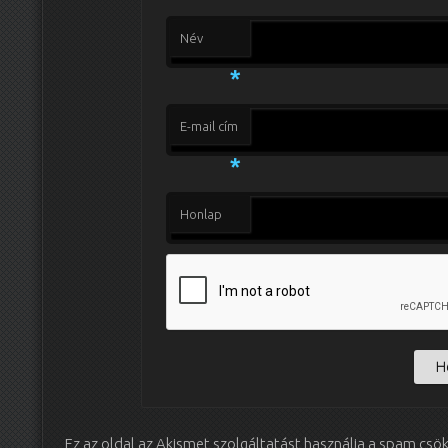
Név
*
E-mail cím
*
Honlap
Ez az oldal az Akismet szolgáltatást használja a spam csö