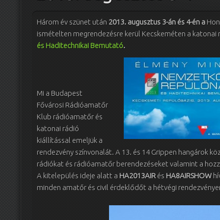
Három év szünet után
2013. augusztus 3-án és 4-én a
Honv
ismételten megrendezésre kerül Kecskeméten a katonai 
és Haditechnikai Bemutató
.
Mi a Budapest
Fővárosi Rádióamatőr
Klub rádióamatőr és
katonai rádió
kiállítással emeljük a
rendezvény színvonalát. A 13. és 14 Grippen hangárok köz
rádiókat és rádióamatőr berendezéseket valamint a hozzáj
A kitelepülés ideje alatt a
HA2013AIR
és
HA8AIRSHOW
hí
minden amatőr és civil érdeklődőt a hétvégi rendezvénye