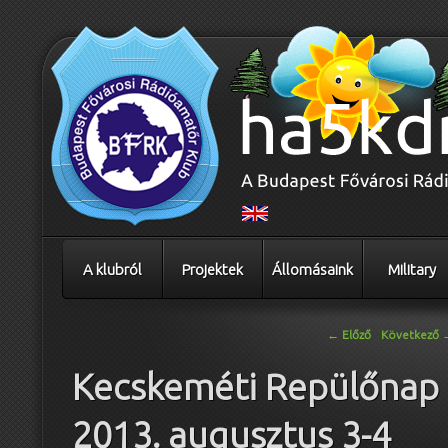
A klubról
Projektek
Állomásaink
Military
Bejegyzés navigáció
←
Előző
Következő
Kecskeméti Repülőnap
2013. augusztus 3-4