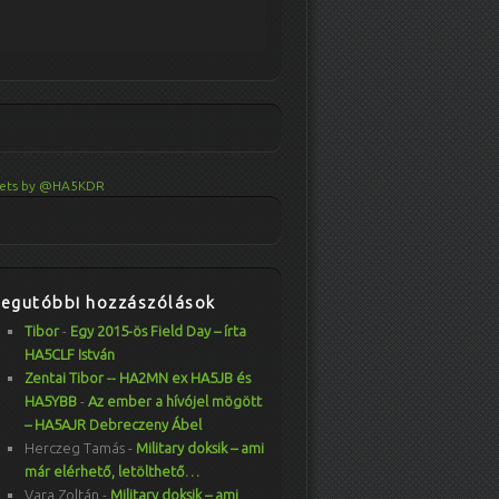
ets by @HA5KDR
Legutóbbi hozzászólások
Tibor
-
Egy 2015-ös Field Day – írta
HA5CLF István
Zentai Tibor -- HA2MN ex HA5JB és
HA5YBB
-
Az ember a hívójel mögött
– HA5AJR Debreczeny Ábel
Herczeg Tamás
-
Military doksik – ami
már elérhető, letölthető…
Vara Zoltán
-
Military doksik – ami