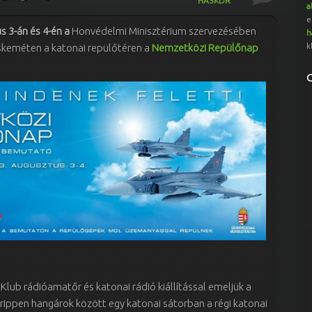
HA5KDR
a
e
s 3-án és 4-én a
Honvédelmi Minisztérium szervezésében
h
k
skeméten a katonai repülőtéren a
Nemzetközi Repülőnap
lub rádióamatőr és katonai rádió kiállítással emeljük a
Grippen hangárok között egy katonai sátorban a régi katonai