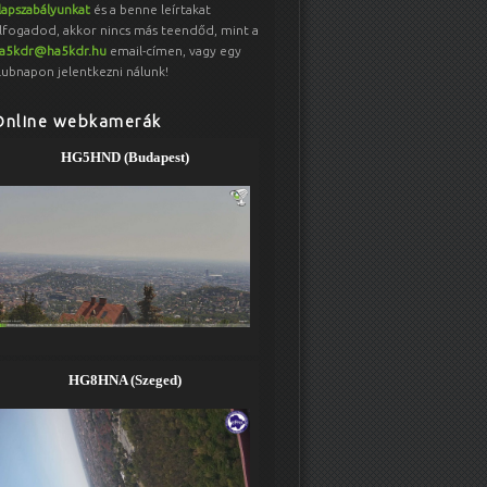
lapszabályunkat
és a benne leírtakat
lfogadod, akkor nincs más teendőd, mint a
a5kdr@ha5kdr.hu
email-címen, vagy egy
lubnapon jelentkezni nálunk!
Online webkamerák