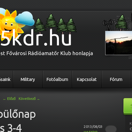
saink
Military
Fotóalbum
Kapcsolat
Fórum
←
Előző
Következő
→
pülőnap
K
s 3-4
2013/08/03
C