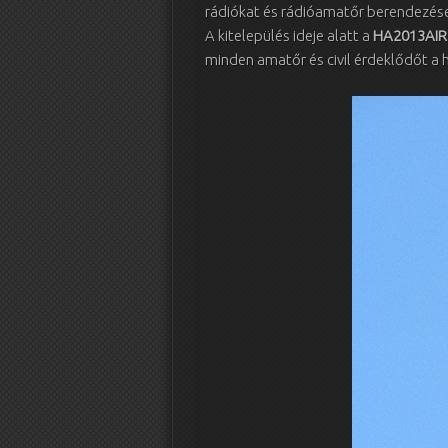
rádiókat és rádióamatőr berendezések
A kitelepülés ideje alatt a
HA2013AIR
minden amatőr és civil érdeklődőt a 