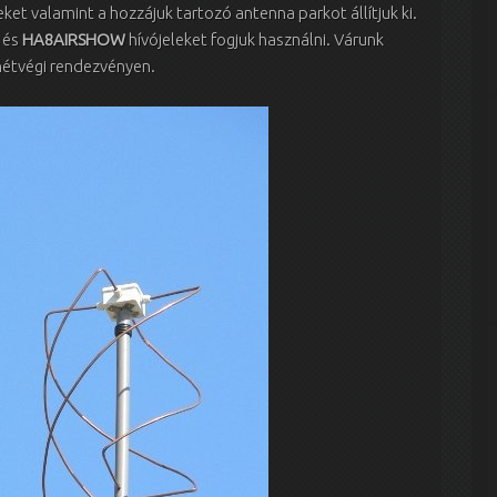
et valamint a hozzájuk tartozó antenna parkot állítjuk ki.
és
HA8AIRSHOW
hívójeleket fogjuk használni. Várunk
hétvégi rendezvényen.