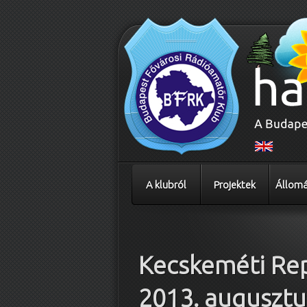
A klubról
Projektek
Állomá
Bejegyzés navigáció
Kecskeméti Re
2013. augusztu