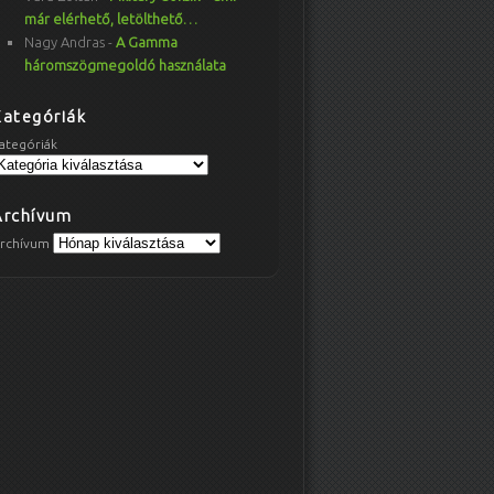
már elérhető, letölthető…
Nagy Andras
-
A Gamma
háromszögmegoldó használata
Kategóriák
ategóriák
Archívum
rchívum