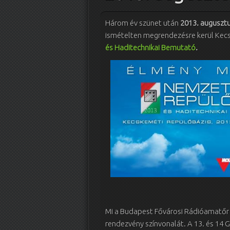
Három év szünet után
2013. augusztu
ismételten megrendezésre kerül Kec
és Haditechnikai Bemutató
.
Mi a Budapest Fővárosi Rádióamatőr K
rendezvény színvonalát. A 13. és 14 