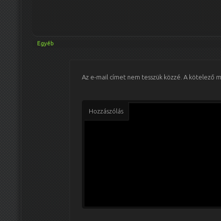
Egyéb
Az e-mail címet nem tesszük közzé.
A kötelező 
Hozzászólás