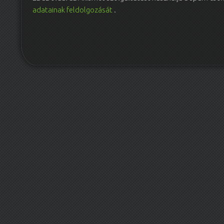
adatainak feldolgozását
.