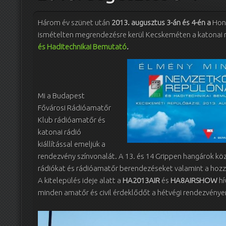
Három év szünet után
2013. augusztus 3-án és 4-én a
Honv
ismételten megrendezésre kerül Kecskeméten a katonai 
és Haditechnikai Bemutató
.
Mi a Budapest
Fővárosi Rádióamatőr
Klub rádióamatőr és
katonai rádió
kiállítással emeljük a
rendezvény színvonalát. A 13. és 14 Grippen hangárok köz
rádiókat és rádióamatőr berendezéseket valamint a hozzáj
A kitelepülés ideje alatt a
HA2013AIR
és
HA8AIRSHOW
hí
minden amatőr és civil érdeklődőt a hétvégi rendezvénye