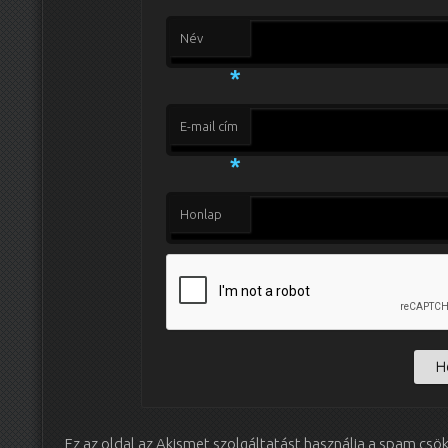
Név
*
E-mail cím
*
Honlap
Ez az oldal az Akismet szolgáltatást használja a spam csö