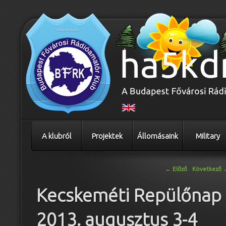
A klubról
Projektek
Állomásaink
Military
Bejegyzés navigáció
←
Előző
Következő
Kecskeméti Repülőnap
2013. augusztus 3-4