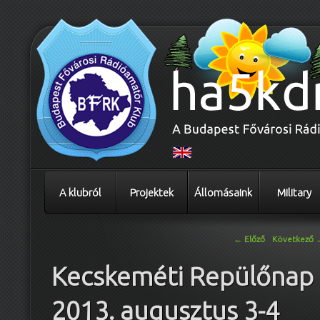
A klubról
Projektek
Állomásaink
Military
Bejegyzés navigáció
←
Előző
Következő
Kecskeméti Repülőnap
2013. augusztus 3-4