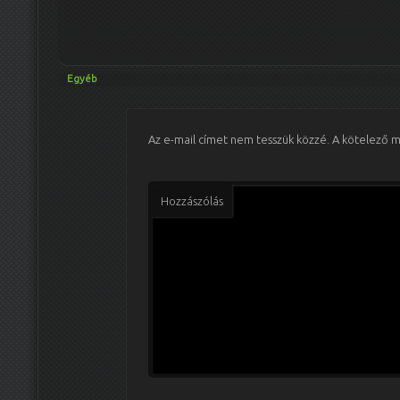
Egyéb
Az e-mail címet nem tesszük közzé.
A kötelező 
Hozzászólás