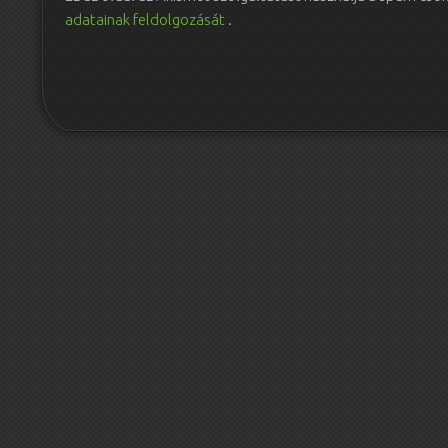
adatainak feldolgozását
.