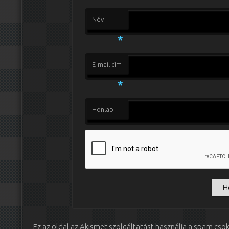
Név
*
E-mail cím
*
Honlap
Ez az oldal az Akismet szolgáltatást használja a spam csö