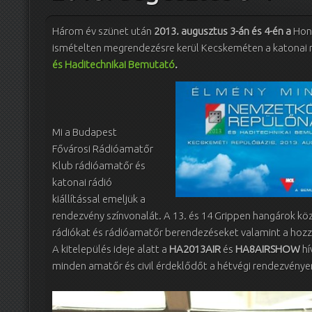
Három év szünet után
2013. augusztus 3-án és 4-én a
Honv
ismételten megrendezésre kerül Kecskeméten a katonai 
és Haditechnikai Bemutató
.
Mi a Budapest
Fővárosi Rádióamatőr
Klub rádióamatőr és
katonai rádió
kiállítással emeljük a
rendezvény színvonalát. A 13. és 14 Grippen hangárok köz
rádiókat és rádióamatőr berendezéseket valamint a hozzáj
A kitelepülés ideje alatt a
HA2013AIR
és
HA8AIRSHOW
hí
minden amatőr és civil érdeklődőt a hétvégi rendezvénye