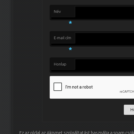
Név
*
E-mail cím
*
Honlap
Ez az oldal az Akismet szolgáltatást használja a spam csö