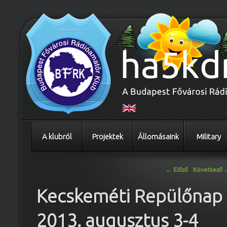
A klubról
Projektek
Állomásaink
Military
Bejegyzés navigáció
←
Előző
Következő
Kecskeméti Repülőnap
2013. augusztus 3-4