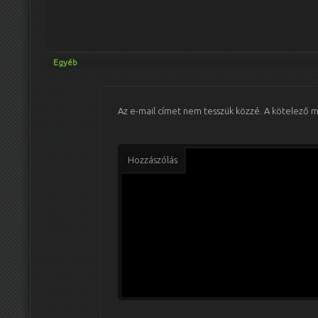
Egyéb
Az e-mail címet nem tesszük közzé.
A kötelező 
Hozzászólás