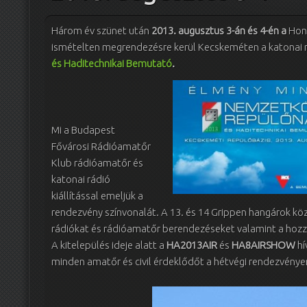
Három év szünet után
2013. augusztus 3-án és 4-én a
Honv
ismételten megrendezésre kerül Kecskeméten a katonai 
és Haditechnikai Bemutató
.
Mi a Budapest
Fővárosi Rádióamatőr
Klub rádióamatőr és
katonai rádió
kiállítással emeljük a
rendezvény színvonalát. A 13. és 14 Grippen hangárok köz
rádiókat és rádióamatőr berendezéseket valamint a hozzáj
A kitelepülés ideje alatt a
HA2013AIR
és
HA8AIRSHOW
hí
minden amatőr és civil érdeklődőt a hétvégi rendezvénye