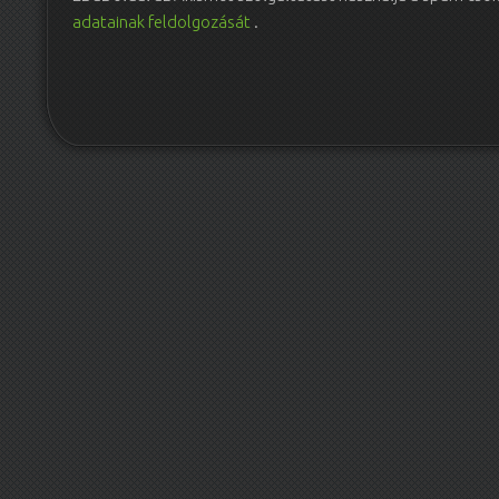
adatainak feldolgozását
.