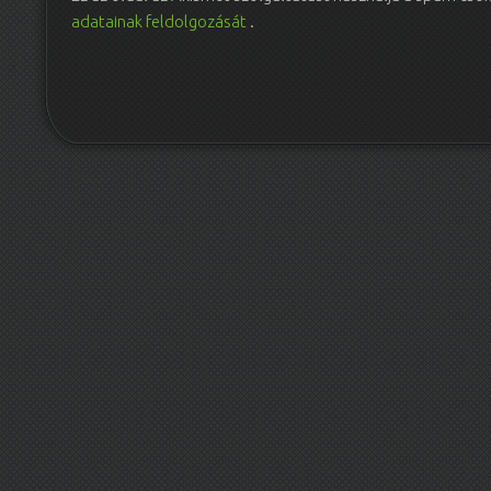
adatainak feldolgozását
.