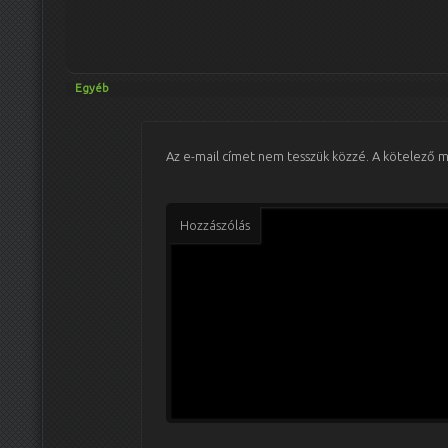
Egyéb
Az e-mail címet nem tesszük közzé.
A kötelező 
Hozzászólás