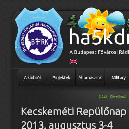
A klubról
Projektek
Állomásaink
Military
Bejegyzés navigáció
←
Előző
Következő
Kecskeméti Repülőnap
2013. augusztus 3-4