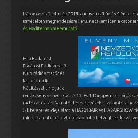
Három év szünet után
2013. augusztus 3-án és 4-én a
Honv
ismételten megrendezésre kerül Kecskeméten a katonai 
és Haditechnikai Bemutató
.
Mi a Budapest
Fővárosi Rádióamatőr
Klub rádióamatőr és
katonai rádió
kiállítással emeljük a
rendezvény színvonalát. A 13. és 14 Grippen hangárok köz
rádiókat és rádióamatőr berendezéseket valamint a hozzáj
A kitelepülés ideje alatt a
HA2013AIR
és
HA8AIRSHOW
hí
minden amatőr és civil érdeklődőt a hétvégi rendezvénye