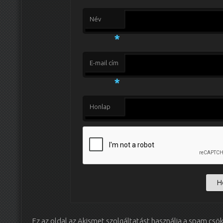
Név
*
E-mail cím
*
Honlap
Ez az oldal az Akismet szolgáltatást használja a spam csö