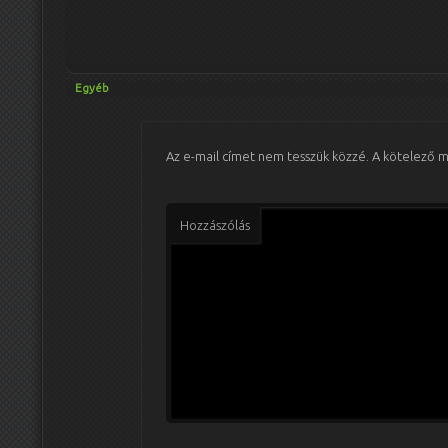
Egyéb
Az e-mail címet nem tesszük közzé.
A kötelező 
Hozzászólás