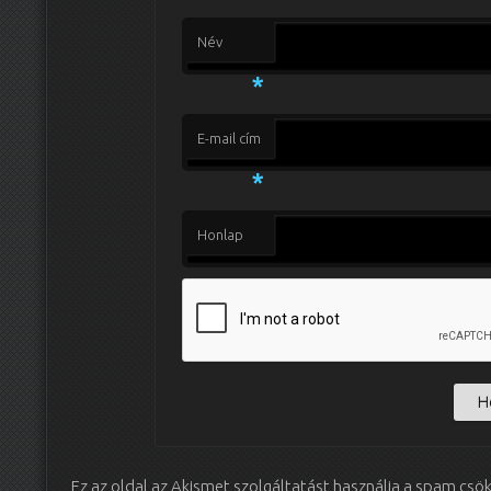
Név
*
E-mail cím
*
Honlap
Ez az oldal az Akismet szolgáltatást használja a spam csö