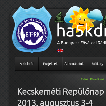
A klubról
Projektek
Állomásaink
Military
Bejegyzés navigáció
←
Előző
Következő
Kecskeméti Repülőnap
2013. augusztus 3-4