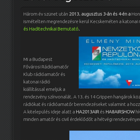
Három év szünet után
2013. augusztus 3-án és 4-én a
Honv
ismételten megrendezésre kerül Kecskeméten a katonai 
és Haditechnikai Bemutató
.
Mi a Budapest
Fővárosi Rádióamatőr
Klub rádióamatőr és
katonai rádió
kiállítással emeljük a
rendezvény színvonalát. A 13. és 14 Grippen hangárok köz
rádiókat és rádióamatőr berendezéseket valamint a hozzáj
A kitelepülés ideje alatt a
HA2013AIR
és
HA8AIRSHOW
hí
minden amatőr és civil érdeklődőt a hétvégi rendezvénye