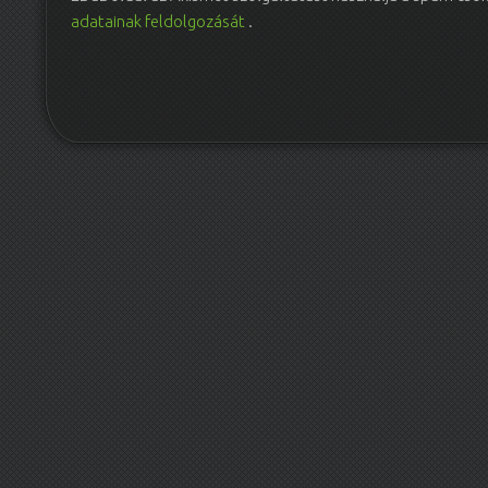
adatainak feldolgozását
.