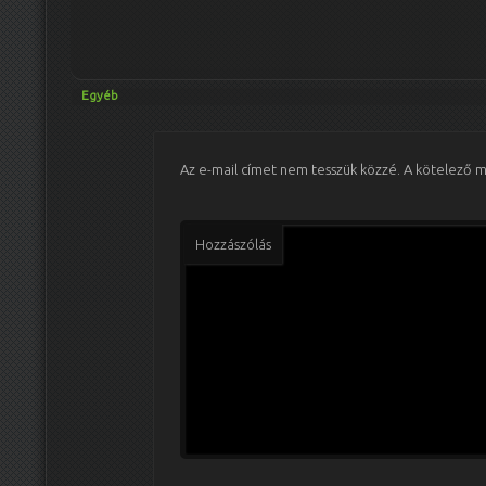
Egyéb
Az e-mail címet nem tesszük közzé.
A kötelező 
Hozzászólás