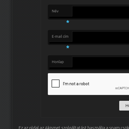
Név
*
E-mail cím
*
Honlap
Ez az oldal az Akismet szolgáltatást használja a spam csö