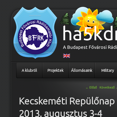
A klubról
Projektek
Állomásaink
Military
Bejegyzés navigáció
←
Előző
Következő
Kecskeméti Repülőnap
2013. augusztus 3-4