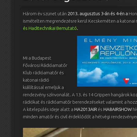
Három év szünet után
2013. augusztus 3-án és 4-én a
Honv
ismételten megrendezésre kerül Kecskeméten a katonai 
és Haditechnikai Bemutató
.
Mi a Budapest
Fővárosi Rádióamatőr
Klub rádióamatőr és
katonai rádió
kiállítással emeljük a
rendezvény színvonalát. A 13. és 14 Grippen hangárok köz
rádiókat és rádióamatőr berendezéseket valamint a hozzáj
A kitelepülés ideje alatt a
HA2013AIR
és
HA8AIRSHOW
hí
minden amatőr és civil érdeklődőt a hétvégi rendezvénye