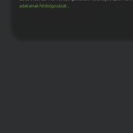
adatainak feldolgozását
.