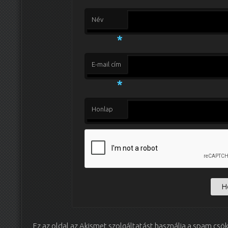
Név
*
E-mail cím
*
Honlap
Ez az oldal az Akismet szolgáltatást használja a spam csö