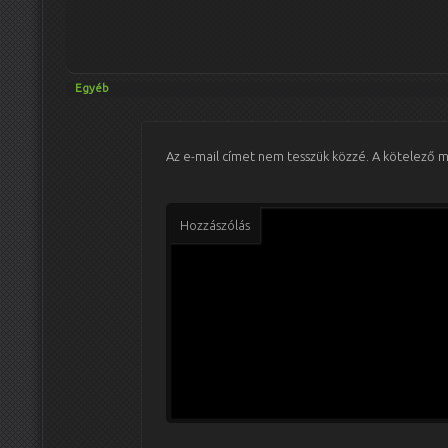
Egyéb
Az e-mail címet nem tesszük közzé.
A kötelező 
Hozzászólás