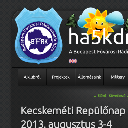
A klubról
Projektek
Állomásaink
Military
Bejegyzés navigáció
←
Előző
Következő
Kecskeméti Repülőnap
2013. augusztus 3-4