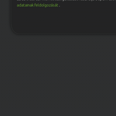
adatainak feldolgozását
.