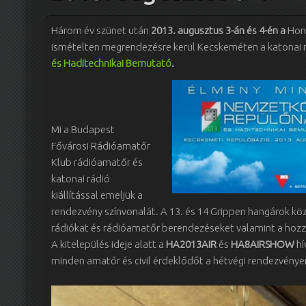
Három év szünet után
2013. augusztus 3-án és 4-én a
Honv
ismételten megrendezésre kerül Kecskeméten a katonai 
és Haditechnikai Bemutató
.
Mi a Budapest
Fővárosi Rádióamatőr
Klub rádióamatőr és
katonai rádió
kiállítással emeljük a
rendezvény színvonalát. A 13. és 14 Grippen hangárok köz
rádiókat és rádióamatőr berendezéseket valamint a hozzáj
A kitelepülés ideje alatt a
HA2013AIR
és
HA8AIRSHOW
hí
minden amatőr és civil érdeklődőt a hétvégi rendezvénye