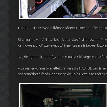
HA7EO Attesz rövidhullámon rádiózik. Rövidhullámon! Bi
S ha már itt van Attesz, lássuk aranykezű villanyszerelőn
kénköves pokol”szakavatott” irányítására is képes. Bizon
No, de ugorjunk, mert így sose érünk a cikk végére, oszt’ 
Az eseményt mások mellett felkereste HA3TBL Laci is, ak
összemérhető fotósképességekkel bír. D ezt is nézzétek