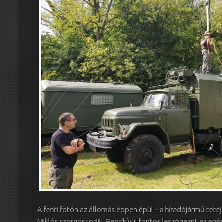
A fenti fotón az állomás éppen épül – a híradójármű tet
Miklós szorgoskodik. Rendkívül fontos leszögezni, az egész