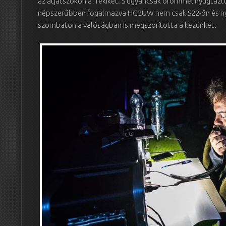
az átjátszókon a frekiket. S ugyancsak örömmel nyugtáztuk
népszerűbben fogalmazva HG2UW nem csak S22-őn és ny
szombaton a valóságban is megszorította a kezünket.