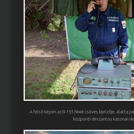
A felső képen az R-155 Nixie csöves kijelzője, alatta 
központi deszantos katonai rá