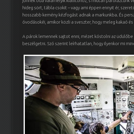
jönnek oda valamelyik kiállítóhoz, s miután paroláztunk v
hideg sört, tábla csokit – vagy ami éppen ennyit ér, szeret
hosszabb kemény kézfogást adnak a markunkba. És persze
óvodásokéi, amikor közli a sveszter, hogy meleg kakaó és k
A párok lemennek sajtot enni, mézet kóstolni az üdülőbe
beszélgetni. Szó szerint leírhatatlan, hogy ilyenkor mi min