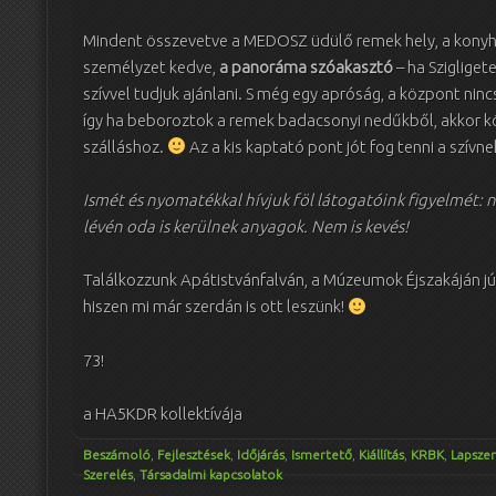
Mindent összevetve a MEDOSZ üdülő remek hely, a konyh
személyzet kedve,
a panoráma szóakasztó
– ha Szigliget
szívvel tudjuk ajánlani. S még egy apróság, a központ nin
így ha beboroztok a remek badacsonyi nedűkből, akkor kö
szálláshoz.
Az a kis kaptató pont jót fog tenni a szív
Ismét és nyomatékkal hívjuk föl látogatóink figyelmét: n
lévén oda is kerülnek anyagok. Nem is kevés!
Találkozzunk Apátistvánfalván, a Múzeumok Éjszakáján jú
hiszen mi már szerdán is ott leszünk!
73!
a HA5KDR kollektívája
Beszámoló
,
Fejlesztések
,
Időjárás
,
Ismertető
,
Kiállítás
,
KRBK
,
Lapsze
Szerelés
,
Társadalmi kapcsolatok