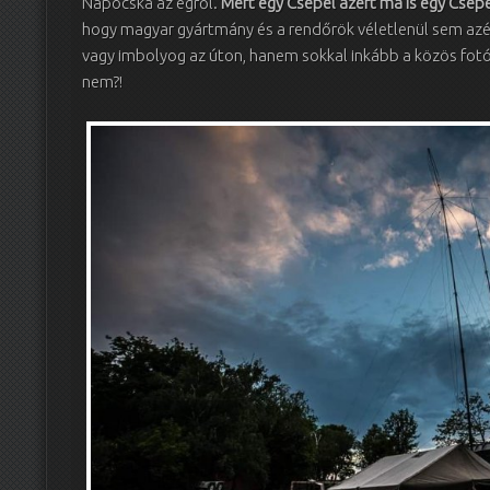
Napocska az égről.
Mert egy Csepel azért ma is egy Csepe
hogy magyar gyártmány és a rendőrök véletlenül sem azért
vagy imbolyog az úton, hanem sokkal inkább a közös fotó
nem?!