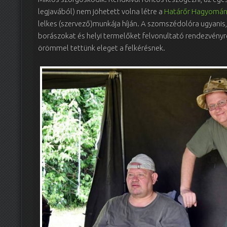
legjavából) nem jöhetett volna létre a
Határőr Hagyomány
lelkes (szervező)munkája híján. A szomszédolóra ugyanis, 
borászokat és helyi termelőket felvonultató rendezvényr
örömmel tettünk eleget a felkérésnek.