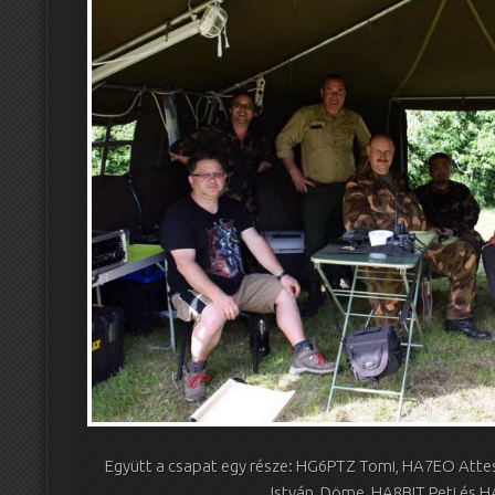
Együtt a csapat egy része: HG6PTZ Tomi, HA7EO Atte
István, Döme, HA8BIT Peti és 