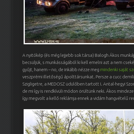
A nyitókép (és még lejjebb sok társa) Balogh Ákos munkája
becsüljük, s munkásságából ki kell emelni azt a nem cseké
gyűjt, hanem – no, de inkább nézze meg
mindenki saját s
veszprémi illetőségű ápolttársunkat. Persze a cucc demilit
Szigligetre, a MEDOSZ üdülőben tartott I. Antal-hegyi S
de mi így is rendkívüli módon örültünk neki. Ákos mindeze
így megvolt a kellő reklámja ennek a vidám hangvételű r