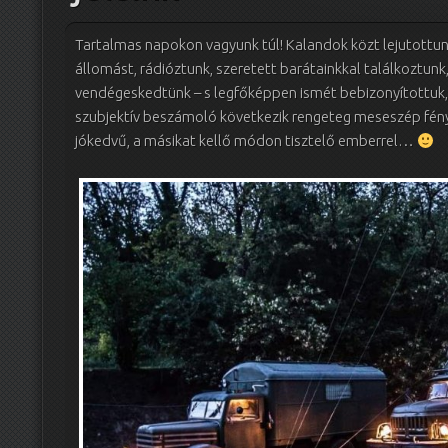
Tartalmas napokon vagyunk túl! Kalandok közt lejutottunk a
állomást, rádióztunk, szeretett barátainkkal találkoztunk
vendégeskedtünk – s legfőképpen ismét bebizonyítottuk
szubjektív beszámoló következik rengeteg meseszép fén
jókedvű, a másikat kellő módon tisztelő emberrel…