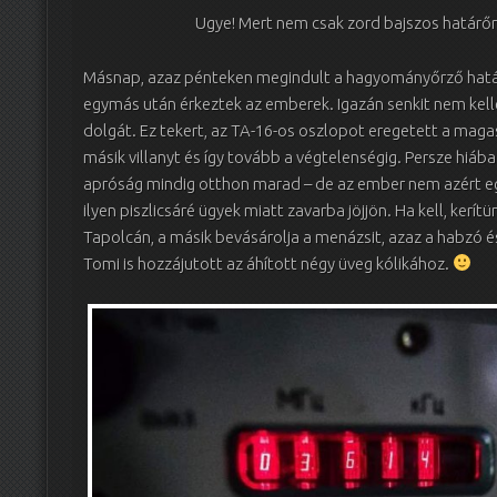
Ugye! Mert nem csak zord bajszos határő
Másnap, azaz pénteken megindult a hagyományőrző határ
egymás után érkeztek az emberek. Igazán senkit nem kellet
dolgát. Ez tekert, az TA-16-os oszlopot eregetett a maga
másik villanyt és így tovább a végtelenségig. Persze hiáb
apróság mindig otthon marad – de az ember nem azért e
ilyen piszlicsáré ügyek miatt zavarba jöjjön. Ha kell, kerí
Tapolcán, a másik bevásárolja a menázsit, azaz a habzó
Tomi is hozzájutott az áhított négy üveg kólikához.