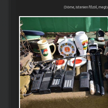
(
Döme, Istenien főzöl, megt