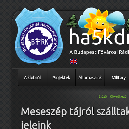
A klubról
Projektek
Állomásaink
Military
Bejegyzés navigáció
←
Előző
Következő
Meseszép tájról szállta
jeleink