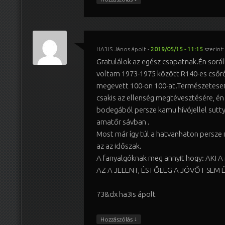
HA3IS János ápolt
-
2019/05/15 - 11:15
szerint:
Gratulálok az egész csapatnak.Én sorá
voltam 1973-1975 között R140-es csőrő
megevett 100-on 100-at.Természetesen 
csakis az ellenség megtévesztésére, én
bodegából persze kamu hívójellel sut
amatőr sávban .
Most már így túl a hatvanhaton persze
az az időszak.
A fanyalgóknak meg annyit hogy: AKI 
AZ A JELENT, ÉS FŐLEG A JÖVŐT SEM É
73&dx ha3is ápolt
↓
Hozzászólás