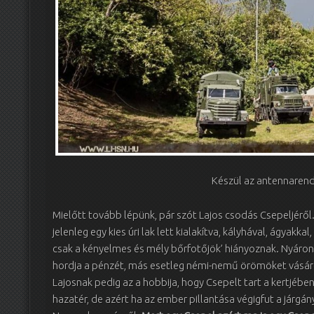
Készül az antennarend
Mielőtt tovább lépünk, pár szót Lajos csodás Csepeljér
jelenleg egy kies úri lak lett kialakítva, kályhával, ágyakka
csak a kényelmes és mély bőrfotőjök’ hiányoznak. Nyáron
hordja a pénzét, más esetleg némi-nemű örömöket vásár
Lajosnak pedig az a hobbija, hogy Csepelt tart a kertjéb
hazatér, de azért ha az ember pillantása végigfut a járgá