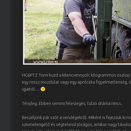
HG6PTZ Tomi küzd a kilencvennyolc kilogrammos oszlop k
egy rossz mozdulat vagy egy aprócska figyelmetlenség, 
ujjaitól…
Tényleg. Ebben semmi felesleges, túlzó dráma nincs.
Beszéljünk pár szót a vendégekről. Miként is fejezzük k
szívmelengető és végtelenül jóságos, amikor nagy távol