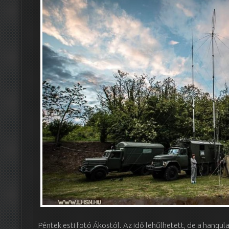
Péntek esti fotó Ákostól. Az idő lehűlhetett, de a hangul