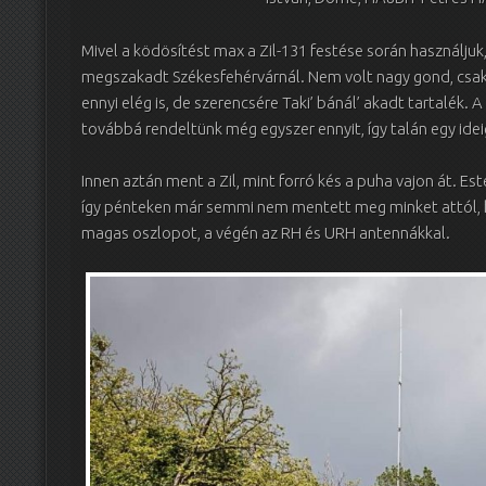
Mivel a ködösítést max a Zil-131 festése során használjuk
megszakadt Székesfehérvárnál. Nem volt nagy gond, csak 
ennyi elég is, de szerencsére Taki’ bánál’ akadt tartalék.
továbbá rendeltünk még egyszer ennyit, így talán egy idei
Innen aztán ment a Zil, mint forró kés a puha vajon át. Es
így pénteken már semmi nem mentett meg minket attól, ho
magas oszlopot, a végén az RH és URH antennákkal.