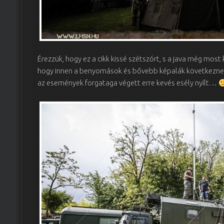
Érezzük, hogy ez a cikk kissé szétszórt, s a java még mos
hogy innen a benyomások és bővebb képalák következnek.
az események forgataga végett erre kevés esély nyílt…