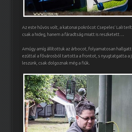
Az este hűvös volt, a katonai pokrócot Csepeles’ Lali ter
csak a hideg, hanem a fáradtság miatt is reszketett…
Amúgy amíg állítottuk az árbocot, folyamatosan hallgatt
ezúttal a fővárosból tartotta a frontot, s nyugtatgatta a
leszünk, csak dolgoznak még a fiúk.