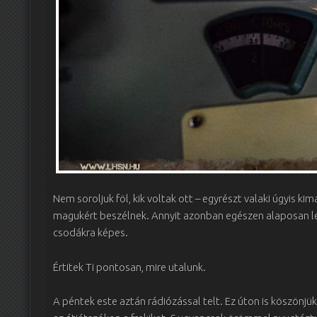
Nem soroljuk föl, kik voltak ott – egyrészt valaki úgyis k
magukért beszélnek. Annyit azonban egészen alaposan le 
csodákra képes.
Értitek Ti pontosan, mire utalunk.
A péntek este aztán rádiózással telt. Ez úton is köszönj