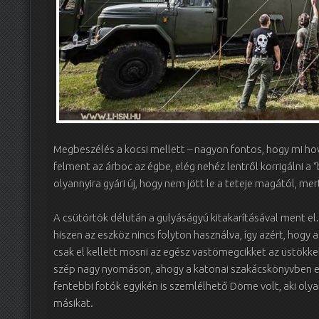
Megbeszélés a kocsi mellett – nagyon fontos, hogy mi hov
felment az árboc az égbe, elég nehéz lentről korrigálni a
olyannyira gyári új, hogy nem jött le a teteje magától, m
A csütörtök délután a gulyáságyú kitakarításával ment el.
hiszen az eszköz nincs folyton használva, így azért, hog
csak el kellett mosni az egész vastömegcikket az üstökkel, 
szép nagy nyomáson, ahogy a katonai szakácskönyvben el
fentebbi fotók egyikén is szemlélhető Döme volt, aki olyan
másikat.