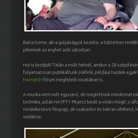
Balra Döme, aki a gulyáságyút kezelte, a háttérben HA8B
pihennek az enyhet adó sátorban.
Hol is kezdjük? Talán a múlt hétnél, amikor a Zil-szépítés
folyamatosan publikáltunk sokfelé, például hazánk egyik
HAmatőr
fórum megfelelő rovatában is.
A munka nem volt egyszerű, de meglettünk mindennel idő
technika, aztán HA7PTY Pityesz beült a volán mögé, s ráfor
rendelkezésre fényrajz, de szabadon és bátran elhihető,
vadalma.