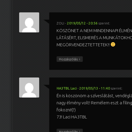
ZOLI
-
2019/05/12 - 20:56
szerint:
KÖSZÖNET A NEM MINDENNAPI ÉLMÉN
LÁTÁSÉRT, ELISMERÉS A MUNKÁTOKHO
MEGÖRVENDEZTETTETEK!!
↓
Hozzászólás
HA3TBL Laci
-
2019/05/13 - 11:40
szerint:
Én is köszönöm a szíveslátást, vendég
nagy élmény volt! Remélem eszt a filing
fokozni!(?)
73! Laci HA3TBL
↓
Hozzászólás