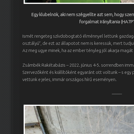
Egy klubelnök, aki nem szégyellte azt sem, hogy sze
forgalmat irányítania (HA7P
Ismét rengeteg szívdobogtató élménnyel lettünk gazdag
osztályú”, de ezt az állapotot nem is keressük, mert tudj
Az meg ugye minek, ha az ember tényleg jól akarja magát 
Zsámbék Rakétabázis – 2022. június 4-5. sorrendben immár 
Szervezőként és kiállítóként egyaránt ott voltunk – s egy
vettünk e jeles, immár országos hírű eseményen.
——-