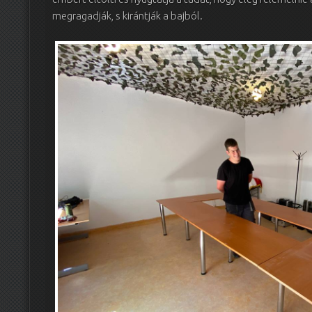
megragadják, s kirántják a bajból.