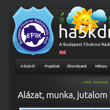
A klubról
Projektek
Állomásaink
Military
Bejegyzés navigáció
←
Előző
Következő
Alázat, munka, jutalom