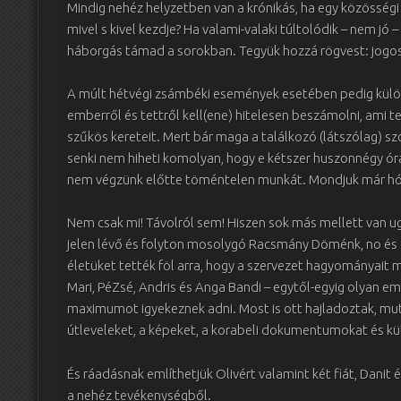
Mindig nehéz helyzetben van a krónikás, ha egy közösségi 
mivel s kivel kezdje? Ha valami-valaki túltolódik – nem jó 
háborgás támad a sorokban. Tegyük hozzá rögvest: jogo
A múlt hétvégi zsámbéki események esetében pedig külön
emberről és tettről kell(ene) hitelesen beszámolni, ami t
szűkös kereteit. Mert bár maga a találkozó (látszólag) 
senki nem hiheti komolyan, hogy e kétszer huszonnégy ór
nem végzünk előtte töméntelen munkát. Mondjuk már h
Nem csak mi! Távolról sem! Hiszen sok más mellett van u
jelen lévő és folyton mosolygó Racsmány Döménk, no és e
életüket tették föl arra, hogy a szervezet hagyományait 
Mari, PéZsé, Andris és Anga Bandi – egytől-egyig olyan e
maximumot igyekeznek adni. Most is ott hajladoztak, mu
útleveleket, a képeket, a korabeli dokumentumokat és kü
És ráadásnak említhetjük Olivért valamint két fiát, Danit é
a nehéz tevékenységből.