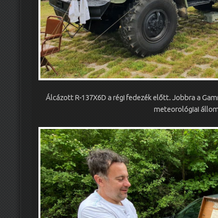
Álcázott R-137X6D a régi fedezék előtt. Jobbra a Gam
meteorológiai állo