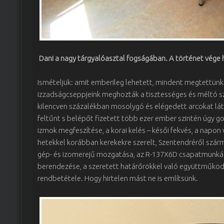
Dani a nagy tárgyalóasztal fogságában. A történet vége 
Ismételjük: amit emberileg lehetett, mindent megtettünk 
izzadságcseppjeink meghozták a tisztességes és méltó sz
kilencven százalékban mosolygó és elégedett arcokat lát
feltűnt s belépőt fizetett több ezer ember szintén úgy g
izmok megfeszítése, a korai kelés – késői fekvés, a napon
hetekkel korábban kerekekre szerelt, Szentendréről szár
gép- és izomerejű mozgatása, az R-137X6D csapatmunkás f
berendezése, a szeretett határőrökkel való együttműköd
rendbetétele. Hogy hirtelen mást ne is említsünk.