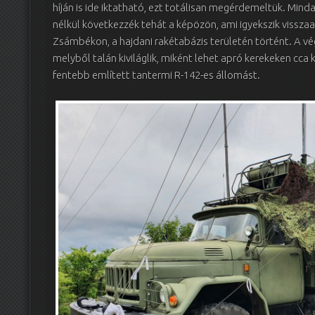
híján is ide iktatható, ezt totálisan megérdemeltük. Minda
nélkül következzék tehát a képözön, ami igyekszik visszaa
Zsámbékon, a hajdani rakétabázis területén történt. A vé
melyből talán kiviláglik, miként lehet apró kerekeken cc
fentebb említett tantermi R-142-es állomást.