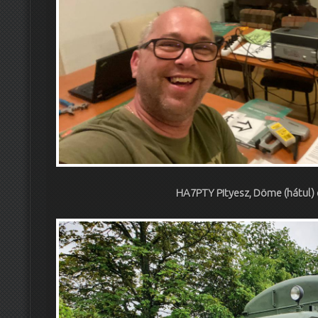
HA7PTY Pityesz, Döme (hátul) 