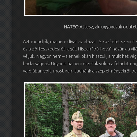
HA7EO Attesz, aki ugyancsak odatet
Azt mondják, ma nem divat az alázat. A közítélet szerint
és a pöffeszkedésről regél. Hiszen “bárhová” nézünk a vilá
véljük. Nagyon nem – s ennek okán hisszük, a múlt hét vé
badarságnak. Ugyanis ha nem érzetük volna a feladat na
valójában volt, most nem tudnánk a szép élményekről be