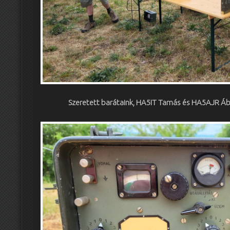
Szeretett barátaink, HA5IT Tamás és HA5AJR Áb