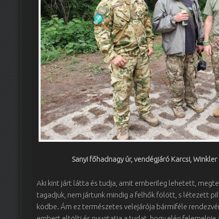
Sanyi főhadnagy úr, vendégjáró Karcsi, Winkler 
Aki kint járt látta és tudja, amit emberileg lehetett, meg
tagadjuk, nem jártunk mindig a felhők fölött, s létezett pi
ködbe. Ám ez természetes velejárója bármiféle rendezv
embert eltölti és nyugtatja a tudat, hogy elég felemelnie 