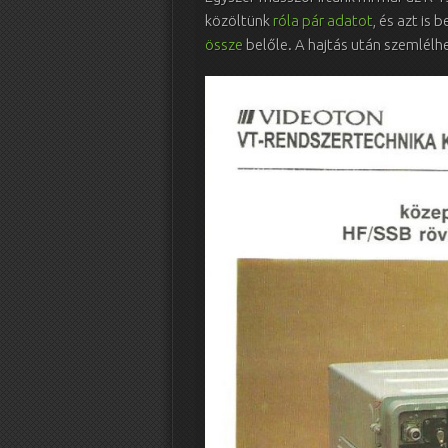
közöltünk
róla pár adatot
, és azt is
össze
belőle. A hajtás után szemlélh