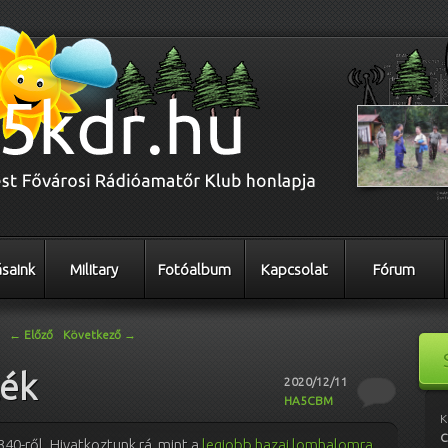
saink
Military
Fotóalbum
Kapcsolat
Fórum
←
Előző
Következő
→
lék
2020/12/11
HA5CBM
K
C
40-ről. Hivatkoztunk rá, mint a
legjobb hazai lomhalomra
,