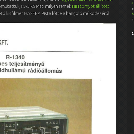
a
 bemutattuk, HA5IKS Pisti milyen remek
HiFi tornyot állított
e
ető kisfilmet HA2EBA Pista lőtte a hangoló működéséről.
h
k