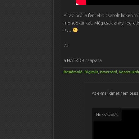
A rádióról a fentebb csatolt linken 
mondókánkat. Még csak annyi legfelj
is…
73!
a HA5KDR csapata
Beszámoló
,
Digitális
,
Ismertető
,
Konstruktő
Az e-mail címet nem tessz
Hozzászólás