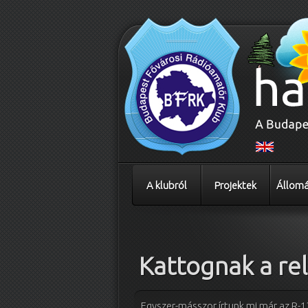
A klubról
Projektek
Állomá
Bejegyzés navigáció
Kattognak a re
Egyszer-másszor írtunk mi már az R-13