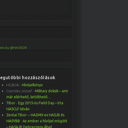
ets by @HA5KDR
Legutóbbi hozzászólások
HG8LYA
-
Hívójelkönyv
Csendes József
-
Military doksik – ami
már elérhető, letölthető…
Tibor
-
Egy 2015-ös Field Day – írta
HA5CLF István
Zentai Tibor -- HA2MN ex HA5JB és
HA5YBB
-
Az ember a hívójel mögött
– HA5AJR Debreczeny Ábel