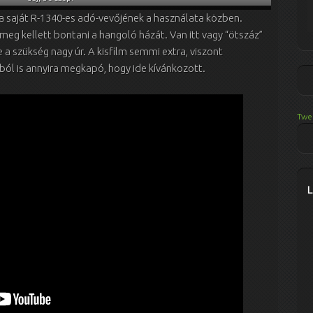
 a saját R-1340-es adó-vevőjének a használata közben.
meg kellett bontani a hangoló házát. Van itt vagy “ötszáz”
 a szükség nagy úr. A kisfilm semmi extra, viszont
l is annyira megkapó, hogy ide kívánkozott.
Twe