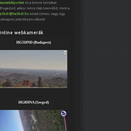
lapszabályunkat
és a benne leírtakat
lfogadod, akkor nincs más teendőd, mint a
a5kdr@ha5kdr.hu
email-címen, vagy egy
lubnapon jelentkezni nálunk!
Online webkamerák