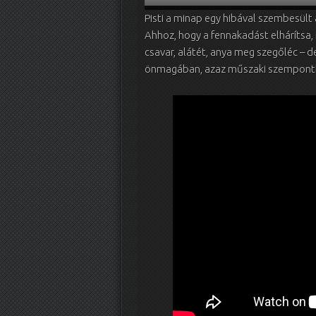
Pisti a minap egy hibával szembesült
Ahhoz, hogy a fennakadást elhárítsa, 
csavar, alátét, anya meg szegőléc – de
önmagában, azaz műszaki szempontbó