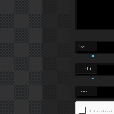
Név
*
E-mail cím
*
Honlap