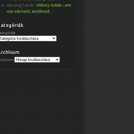
Herczeg Tamás
-
Military doksik – ami
már elérhető, letölthető…
Kategóriák
ategóriák
Archívum
rchívum