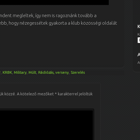
mindent megleltek, így nem is ragoznánk tovább a
ebb, hogy nézegessétek gyakorta a klub közösségi oldalát
K
A
r
,
KRBK
,
Military
,
Múlt
,
Rádiózás, verseny
,
Szerelés
ük közzé.
A kötelező mezőket
*
karakterrel jelöltük