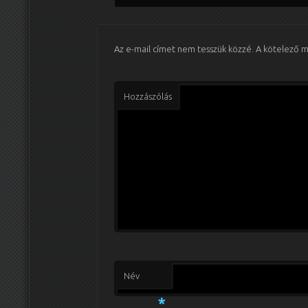
Az e-mail címet nem tesszük közzé.
A kötelező 
Hozzászólás
Név
*