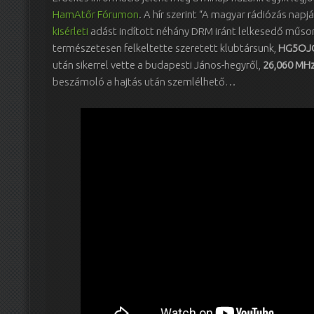
HamAtőr Fórumon
. A hír szerint “A magyar rádiózás napj
kisérleti
adást indított néhány DRM iránt lelkesedő műso
természetesen felkeltette szeretett klubtársunk,
HG5OJG
után sikerrel vette a budapesti János-hegyről,
26,060 MH
beszámoló a hajtás után szemlélhető…