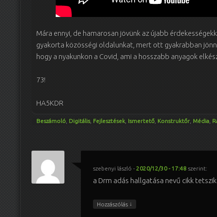
Mára ennyi, de hamarosan jövünk az újabb érdekességekke
gyakorta közösségi oldalunkat, mert ott gyakrabban jönnek
hogy a nyakunkon a Covid, ami a hosszabb anyagok elkész
73!
HA5KDR
Beszámoló
,
Digitális
,
Fejlesztések
,
Ismertető
,
Konstruktőr
,
Média
,
R
szebenyi lászló
-
2020/12/30 - 17:48
szerint:
a Drm adás hallgatása nevű cikk tetszi
↓
Hozzászólás