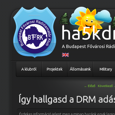
A klubról
Projektek
Állomásaink
Military
Bejegyzés navigáció
←
Előző
Következő
Így hallgasd a DRM adá
Érdekes információ jelent meg a minap hazánk egyik legj