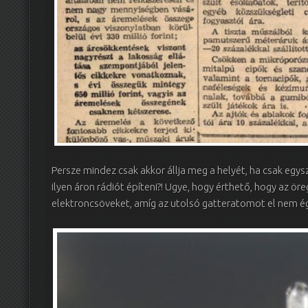
Persze mindez csak akkor állja meg a helyét, ha csak egysz
ilyen áron rádiót építeni?! Ugye, hogy érthető, hogy az ör
elektroncsöveket, amíg az utolsó gatteratomot el nem ég