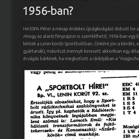
1956-ban?
HA5SPA Péter a minap érdekes újságkivágást dobott be a r
Ahogy az alanti fényrajzon is szemlélhető, 1956-ban egy 
kértek a Lenin körúti Sportboltban. Önként jön a kérdés, 
gyártanák), másrészt mennyit keresett akkoriban egy átl
érvágás bárkinek, ha megkotlott a rádiójában a “magisc