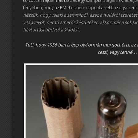
túlzottan fájdalmas kiadás egy szimpla polgárnak, akarj
fényében, hogy az EM-4-et nem naponta vett az egyszeri 
nézzük, hogy valaki a semmiből, azaz a nulláról szeretet
világvevőt, netán amatőr készüléket, akkor már a sok k
háztartási büdzsé a kiadást.
Tuti, hogy 1956-ban is épp olyformán morgott érte az
teszi, vagy tenné…