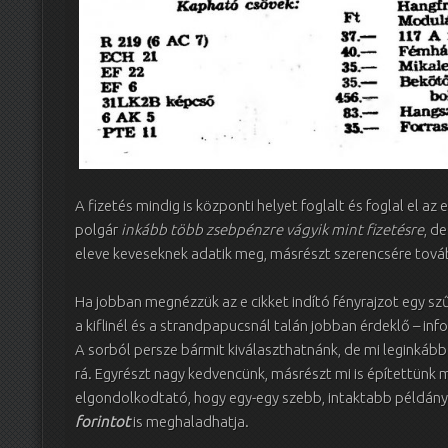
A fizetés mindig is központi helyet foglalt és foglal el a
polgár
inkább több zsebpénzre vágyik mint fizetésre
, d
eleve keveseknek adatik meg, másrészt szerencsére továb
Ha jobban megnézzük az e cikket indító fényrajzot egy s
a kiflinél és a strandpapucsnál talán jobban érdeklő – in
A sorból persze bármit kiválaszthatnánk, de mi leginká
rá. Egyrészt nagy kedvencünk, másrészt mi is építettünk
elgondolkodtató, hogy egy-egy szebb, intaktabb példány
forintot
is meghaladhatja.