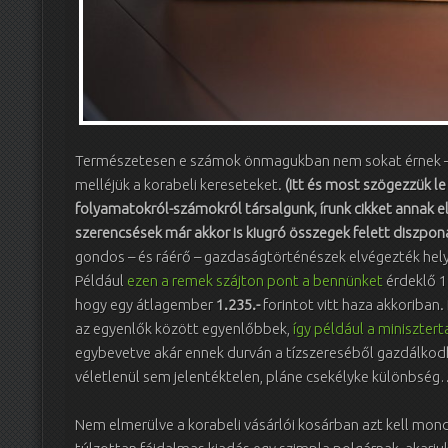
Természetesen e számok önmagukban nem sokat érnek –
melléjük a korabeli kereseteket.
(Itt és most szögezzük le
folyamatokról-számokról társalgunk, írunk cikket annak el
szerencsések már akkor is kiugró összegek felett diszponá
gondos – és ráérő – gazdaságtörténészek elvégezték hely
Például
ezen a remek szájton pont a bennünket
érdeklő 19
hogy egy átlagember
1.235.-
forintot vitt haza akkoriban
az egyenlők között egyenlőbbek,
így például a miniszter
egybevetve akár ennek durván a tízszereséből gazdálkod
véletlenül sem jelentéktelen, pláne csekélyke különbsé
Nem elmerülve a korabeli vásárlói kosárban azt kell monda