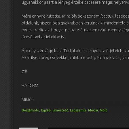
ugyanakkor azért a lényeg érzékeltetésére mégis helyénv
Mára ennyire futotta. Mint oly sokszor említettük, leseg
oldalunk, hiszen oda gyakrabban kerülnek ki mindenféle 
ennek pedig az, hogy eme pandémia nem várt mennyiség
jó eséllyel a tiétekbe is.
Ám egyszer vége lesz! Tudjátok: este nyolcra érjetek haza,
Akár ilyen öreg csövekkel, mint a most példának vett, b
73!
HA5CBM
Miklós
Beszámoló
,
Egyéb
,
Ismertető
,
Lapszemle
,
Média
,
Múlt