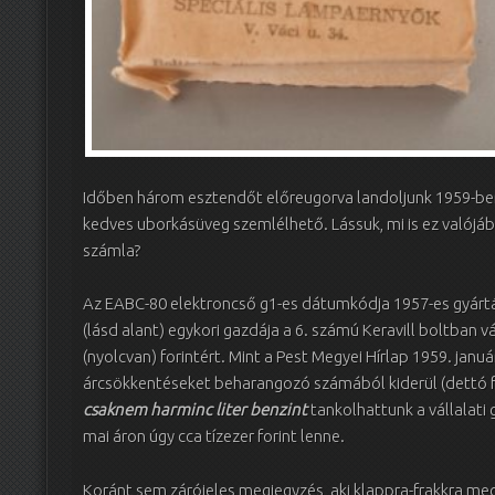
Időben három esztendőt előreugorva landoljunk 1959-ben
kedves uborkásüveg szemlélhető. Lássuk, mi is ez valójáb
számla?
Az EABC-80 elektroncső g1-es dátumkódja 1957-es gyártás
(lásd alant) egykori gazdája a 6. számú Keravill boltban v
(nyolcvan) forintért. Mint a Pest Megyei Hírlap 1959. január
árcsökkentéseket beharangozó számából kiderül (dettó fel
csaknem harminc liter benzint
tankolhattunk a vállalati
mai áron úgy cca tízezer forint lenne.
Koránt sem zárójeles megjegyzés, aki klappra-frakkra me