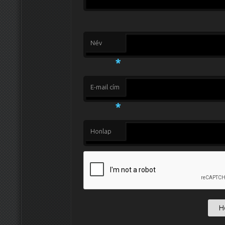
Név
*
E-mail cím
*
Honlap