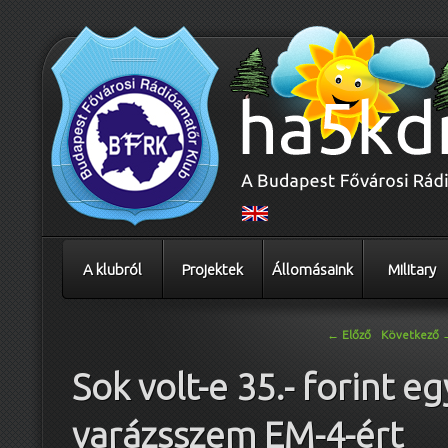
A klubról
Projektek
Állomásaink
Military
Bejegyzés navigáció
←
Előző
Következő
Sok volt-e 35.- forint eg
varázsszem EM-4-ért