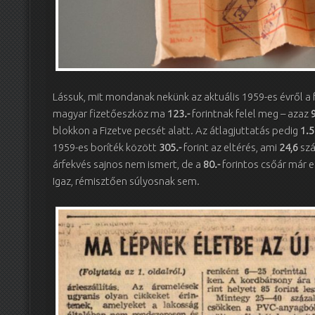
Lássuk, mit mondanak nekünk az aktuális 1959-es évről a 
magyar fizetőeszköz ma
123.-
forintnak felel meg – azaz
blokkon a Fizetve pecsét alatt. Az átlagjuttatás pedig
1.5
1959-es boríték között
305.-
forint az eltérés, ami
24,6
sz
árfekvés sajnos nem ismert, de a
80.-
forintos csőár már 
Igaz, rémisztően súlyosnak sem.