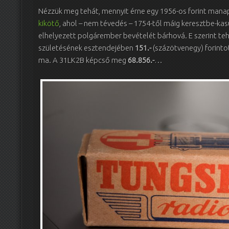
Nézzük meg tehát, mennyit érne egy 1956-os forint manap
kikötő
, ahol – nem tévedés – 1754-től máig keresztbe-k
elhelyezett polgárember bevételét bárhová. E szerint tehá
születésének esztendejében
151.-
(százötvenegy) forinto
ma. A 31LK2B képcső meg
68.856.-
…