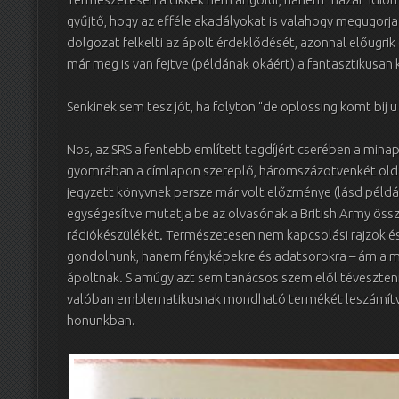
gyűjtő, hogy az efféle akadályokat is valahogy megugorj
dolgozat felkelti az ápolt érdeklődését, azonnal előugrik (d
már meg is van fejtve (példának okáért) a fantasztikusan 
Senkinek sem tesz jót, ha folyton “de oplossing komt bij u
Nos, az SRS a fentebb említett tagdíjért cserében a min
gyomrában a címlapon szereplő, háromszázötvenkét oldal
jegyzett könyvnek persze már volt előzménye (lásd péld
egységesítve mutatja be az olvasónak a British Army össz
rádiókészülékét. Természetesen nem kapcsolási rajzok és 
gondolnunk, hanem fényképekre és adatsorokra – ám a m
ápoltnak. S amúgy azt sem tanácsos szem elől téveszteni, 
valóban emblematikusnak mondható termékét leszámítva
honunkban.