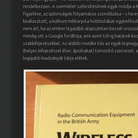
rendelkezzen. A szemlélet szélesítésének egyik módja a h
figyelése, az újdonságok folyamatos szondázása – s ha e
kiválasztott, a külhoni militarysta hobbistákat egybefésü
nem árt, ha az ember legalább alapszinten beszél oroszu
mindig ott a Google fordítója, ami azért tól-ig határok k
szakkifejezésekkel. Az alábbi rövidke írás az egyik legna
(helyes kifejezéssel élve: ápoltakat) tömörítő szervezet, 
legújabb kiadványát tárja elétek.