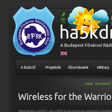
A klubról
Projektek
Állomásaink
Military
Bejegyzés navigáció
←
Előző
Következő
Wireless for the Warrio
Bármilyen gyűjtő – ha valóban komolyan gondolja a hobbijá