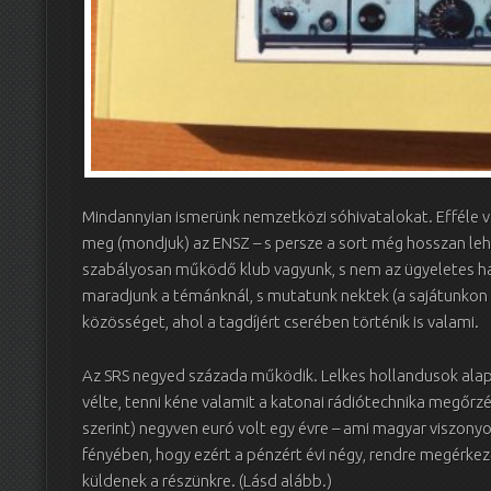
Mindannyian ismerünk nemzetközi sóhivatalokat. Efféle
meg (mondjuk) az ENSZ – s persze a sort még hosszan leh
szabályosan működő klub vagyunk, s nem az ügyeletes
maradjunk a témánknál, s mutatunk nektek (a sajátunkon t
közösséget, ahol a tagdíjért cserében történik is valami.
Az SRS negyed százada működik. Lelkes hollandusok alapí
vélte, tenni kéne valamit a katonai rádiótechnika megőrzé
szerint) negyven euró volt egy évre – ami magyar viszony
fényében, hogy ezért a pénzért évi négy, rendre megérkez
küldenek a részünkre. (Lásd alább.)