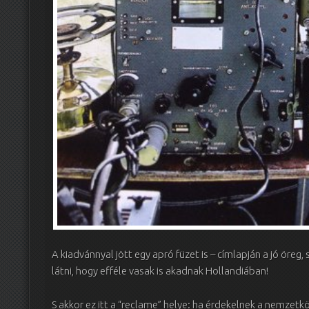
A kiadvánnyal jött egy apró füzet is – címlapján a jó öreg,
látni, hogy efféle vasak is akadnak Hollandiában!
S akkor ez itt a “reclame” helye: ha érdekelnek a nemzet