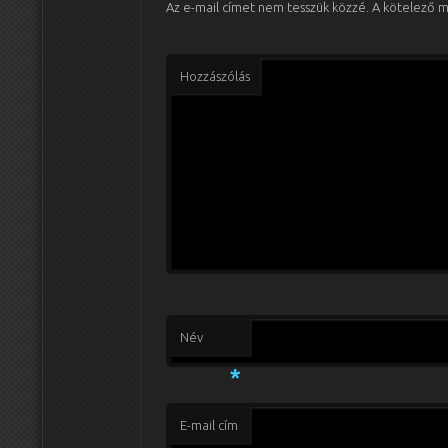
Az e-mail címet nem tesszük közzé.
A kötelező 
Hozzászólás
Név
*
E-mail cím