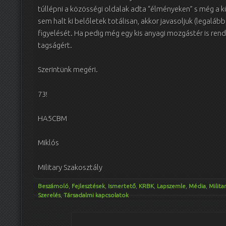
túllépni a közösségi oldalak adta “élményeken” s még a kü
sem halt ki belőletek totálisan, akkor javasoljuk (legaláb
figyelését. Ha pedig még egy kis anyagi mozgástér is ren
tagságért.
Szerintünk megéri.
73!
HA5CBM
Miklós
Military Szakosztály
Beszámoló
,
Fejlesztések
,
Ismertető
,
KRBK
,
Lapszemle
,
Média
,
Milita
Szerelés
,
Társadalmi kapcsolatok