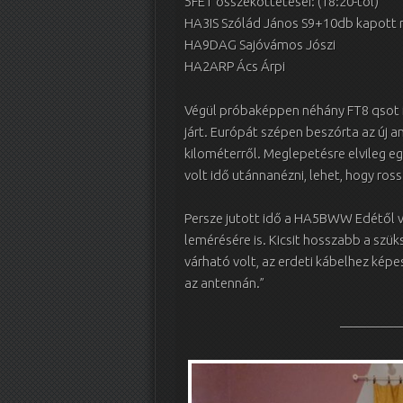
5FET összeköttetései: (18:20-tól)
HA3IS Szólád János S9+10db kapott r
HA9DAG Sajóvámos Jószi
HA2ARP Ács Árpi
Végül próbaképpen néhány FT8 qsot is
járt. Európát szépen beszórta az új 
kilométerről. Meglepetésre elvileg eg
volt idő utánnanézni, lehet, hogy ross
Persze jutott idő a HA5BWW Edétől v
lemérésére is. Kicsit hosszabb a szü
várható volt, az erdeti kábelhez kép
az antennán.”
————