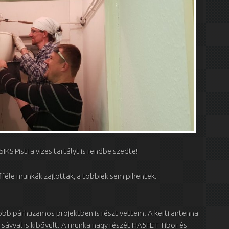
S Pisti a vizes tartályt is rendbe szedte!
fféle munkák zajlottak, a többiek sem pihentek.
öbb párhuzamos projektben is részt vettem. A kerti antenna
sávval is kibővült. A munka nagy részét HA5FET Tibor és