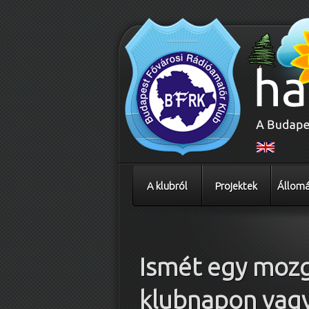
A klubról
Projektek
Állomá
Bejegyzés navigáció
Ismét egy moz
klubnapon vagy