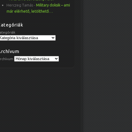
Herczeg Tamás
-
Military doksik – ami
már elérhető, letölthető…
Kategóriák
ategóriák
Archívum
rchívum