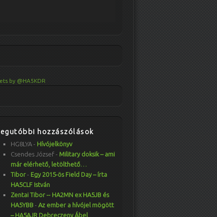
ets by @HA5KDR
Legutóbbi hozzászólások
HG8LYA
-
Hívójelkönyv
Csendes József
-
Military doksik – ami
már elérhető, letölthető…
Tibor
-
Egy 2015-ös Field Day – írta
HA5CLF István
Zentai Tibor -- HA2MN ex HA5JB és
HA5YBB
-
Az ember a hívójel mögött
– HA5AJR Debreczeny Ábel