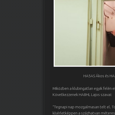
HA5AS Ákos és HA5IK
Miközben a klubingatlan egyik felén e
Következzenek HA8HL Lajos szavai:
“Tegnapi nap mozgalmasan telt el. T
kísérletképpen a százhatvan méteres 