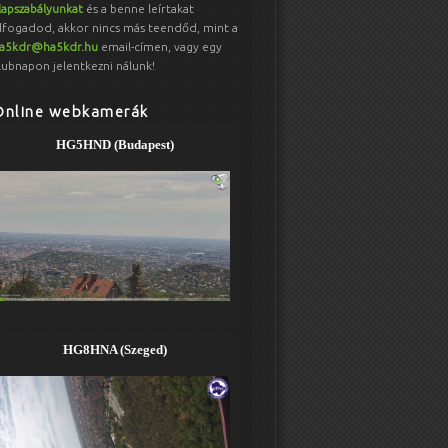
lapszabályunkat
és a benne leírtakat
lfogadod, akkor nincs más teendőd, mint a
a5kdr@ha5kdr.hu
email-címen, vagy egy
lubnapon jelentkezni nálunk!
Online webkamerák