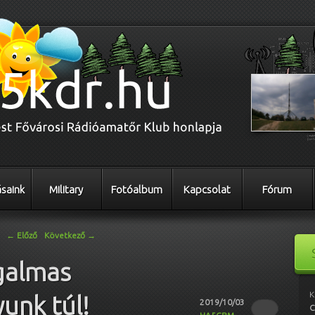
saink
Military
Fotóalbum
Kapcsolat
Fórum
←
Előző
Következő
→
galmas
K
unk túl!
2019/10/03
C