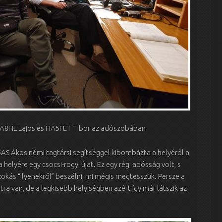
 HA8HL Lajos és HA5FET Tibor az adószobában
AS Ákos némi tagtársi segítséggel kibombázta a helyéről a
 a helyére egy csocsi-rogyi újat. Ez egy régi adósság volt, s
kás “ilyenekről” beszélni, mi mégis megtesszük. Persze a
tra van, de a legkisebb helyiségben azért így már látszik az