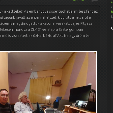
HA5CBM
a
e
k a keddeket! Az ember ugye sose’ tudhatja, mi lesz fent az
h
k
j tagunk, javult az antennahelyzet, kiugrott a helyéről a
incében is megsimogattuk a katonai vasakat. Ja, és Pityesz
llékesen mondva a Zil-131-es alapra Esztergomban
mű is visszatért az őzikei bázisra! Volt is nagy öröm és