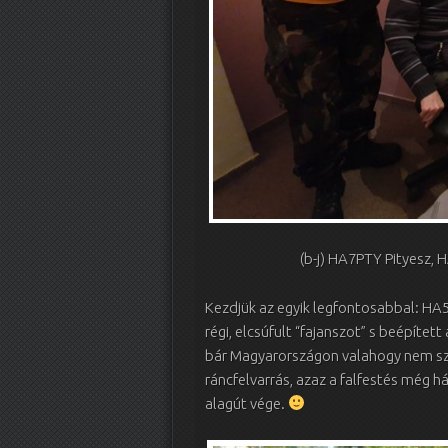
(b-j) HA7PTY Pityesz,
Kezdjük az egyik legfontosabbal: HA5
régi, elcsúfult “fajanszot” s beépített
bár Magyarországon valahogy nem szo
ráncfelvarrás, azaz a falfestés még há
alagút vége.