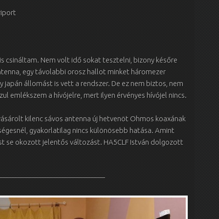
iport
 csináltam. Nem volt idő sokat tesztelni, bizony későre
antenna, egy távolabbi orosz hallot minket háromezer
y japán állomást is vett a rendszer. De ez nem biztos, nem
zul emlékszem a hívójelre, mert ilyen érvényes hívójel nincs.
ásárolt kilenc sávos antenna új hetvenöt Ohmos koaxának
kségesnél, gyakorlatilag nincs különösebb hatása. Amint
est se okozott jelentős változást. HA5CLF István dolgozott
———————————————