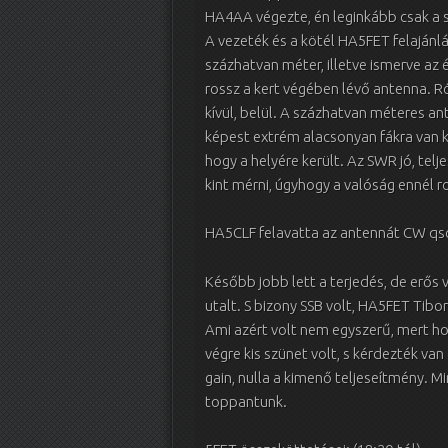
HA4AA végezte, én leginkább csak a s
A vezeték és a kötél HA5FET felajánlá
százhatvan méter, illetve ismerve az
rossz a kert végében lévő antenna. 
kívül, belül. A százhatvan méteres 
képest extrém alacsonyan fákra van k
hogy a helyére került. Az SWR jó, tel
kint mérni, úgyhogy a valóság ennél 
HA5CLF felavatta az antennát CW qs
Később jobb lett a terjedés, de erős 
utalt. S bizony SSB volt, HA5FET Tibo
Ami azért volt nem egyszerű, mert h
végre kis szünet volt, s kérdezték van
gain, nulla a kimenő teljeseítmény. M
toppantunk.