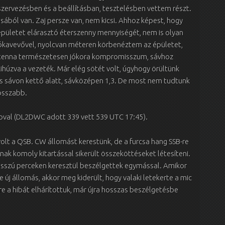
zervezésben és a beállításban, tesztelésben vettem részt.
sából van. Zaj persze van, nem kicsi. Ahhoz képest, hogy
 épületet elárasztó éterszenny mennyiségét, nem is olyan
Rókavevővel, nyolcvan méteren körbenéztem az épületet,
antenna természetesen jókora kompromisszum, sávhoz
ihúzva a vezeték. Már elég sötét volt, úgyhogy örültünk
jes sávon kettő alatt, sávközépen 1,3. De most nem tudtunk
rosszabb.
oval (DL2DWC adott 339 vett 539 UTC 17:45).
volt a QSB. CW állomást kerestünk, de a furcsa hang SSB-re
rnak komoly kitartással sikerült összeköttéseket létesíteni.
osszú perceken keresztül beszélgettek egymással. Amikor
 e új állomás, akkor meg kiderült, hogy valaki letekerte a mic
ire a hibát elhárítottuk, már újra hosszas beszélgetésbe