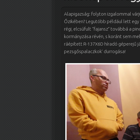
Alapigazság: folyton izgalommal várju
Őzikében? Legutóbb például lett egy ú
régi, elcsúfult “fajansz” továbbá a p
kormányzása révén, s koránt sem me
ráépített R-137X6D híradó géperejű jár
pezsgőspalaczkok’ durrogása!