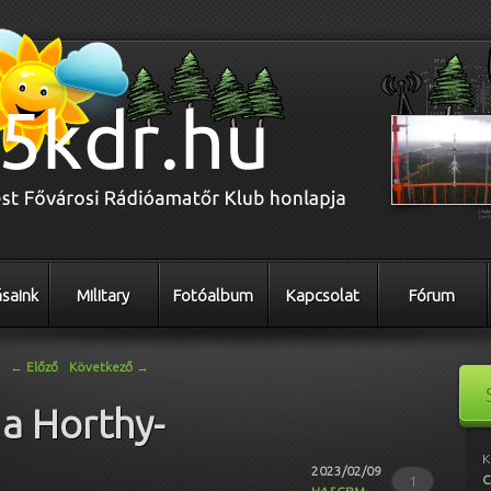
saink
Military
Fotóalbum
Kapcsolat
Fórum
←
Előző
Következő
→
a Horthy-
K
2023/02/09
C
1