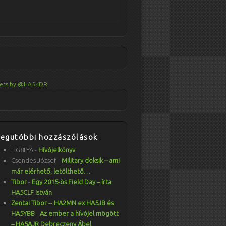
ets by @HA5KDR
Legutóbbi hozzászólások
HG8LYA
-
Hívójelkönyv
Csendes József
-
Military doksik – ami
már elérhető, letölthető…
Tibor
-
Egy 2015-ös Field Day – írta
HA5CLF István
Zentai Tibor -- HA2MN ex HA5JB és
HA5YBB
-
Az ember a hívójel mögött
– HA5AJR Debreczeny Ábel