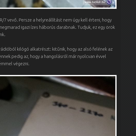
/7 vevő. Persze a helyreállítást nem úgy kell érteni, hogy
megmarad igazi ízes háborús darabnak. Tudjuk, ez egy örök
nk.
dióból kilógó alkatrészt: kitűnik, hogy az alsó felének az
 ennek pedig az, hogy a hangolásról már nyolcvan évvel
fémmel végezni.