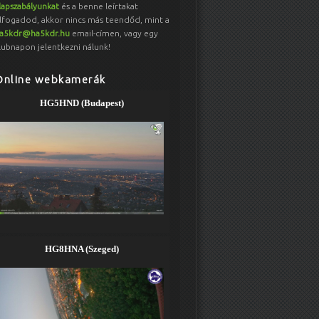
lapszabályunkat
és a benne leírtakat
lfogadod, akkor nincs más teendőd, mint a
a5kdr@ha5kdr.hu
email-címen, vagy egy
lubnapon jelentkezni nálunk!
Online webkamerák