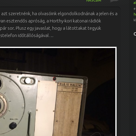
HA5CBM
a
e
b azt szeretnénk, ha olvasóink elgondolkodnának a jelen és a
h
k
an esztendős apróság, a Horthy-kori katonai rádiók
pár sor. Plusz egy javaslat, hogy a látottakat tegyük
stelefon időtállóságával…