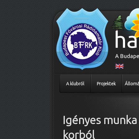
A klubról
Projektek
Állomá
Bejegyzés navigáció
Igényes munka 
korból