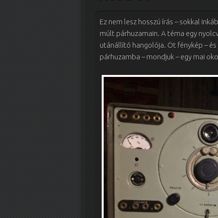
Ez nem lesz hosszú írás – sokkal inká
múlt párhuzamain. A téma egy nyolcv
utánállító hangolója. Öt fénykép – és 
párhuzamba – mondjuk – egy mai oko