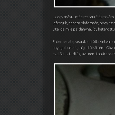
Ez egy másik, még restaurálásra váró R
lefestjük, hanem olyformán, hogy ez 
vita, de mi e példánynál így határoztu
Érdemes alaposabban föltekinteni a rá
anyaga bakelit, míg a fölső fém. Oka
ezelőtt is tudták, azt nem tanácsos 