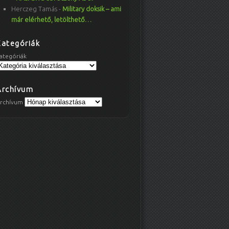
Herczeg Tamás
-
Military doksik – ami
már elérhető, letölthető…
Kategóriák
ategóriák
Archívum
rchívum