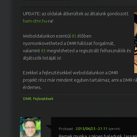
UPDATE: az oldalak átkerültek az általunk gondozott
ham-dmr.hu
-ra!
Weboldalunkon ezentúl
itt
élőben
nyomonkövetheted a DMR hálózat forgalmát,
valamint
itt
megnézheted a regisztrált felhasználók és
átjátszók listáját is!
Ezekkel a fejlesztésekkel weboldalunkon a DMR
projekt rész már mindent egyben tartalmaz, ami a DMR rá
érdemes.
DMR
,
Fejlesztések
Prokszat
-
2015/04/25 - 21:11
szerint:
Remek munka, szépen haladunk, lassan 