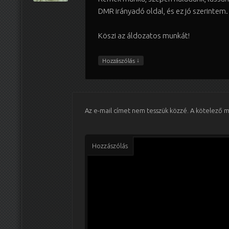
DMR irányadó oldal, és ez jó szerintem.
Köszi az áldozatos munkát!
↓
Hozzászólás
Az e-mail címet nem tesszük közzé.
A kötelező 
Hozzászólás