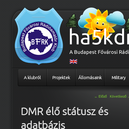
A klubról
Projektek
Állomásaink
Military
Bejegyzés navigáció
←
Előző
Következő
DMR élő státusz és
adatbázis