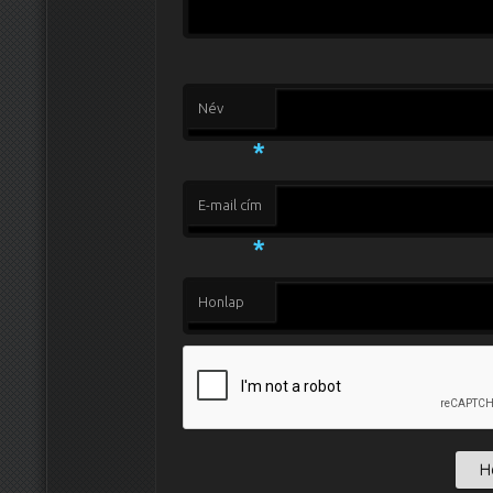
Név
*
E-mail cím
*
Honlap