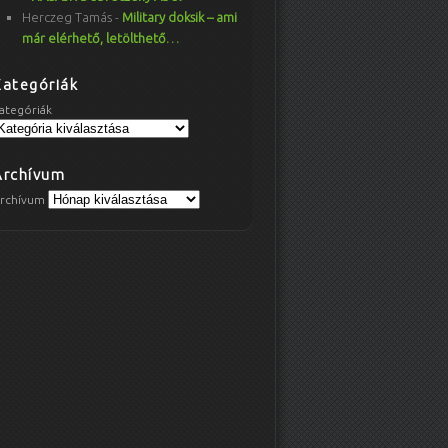
Herczeg Tamás
-
Military doksik – ami
már elérhető, letölthető…
Kategóriák
ategóriák
Archívum
rchívum