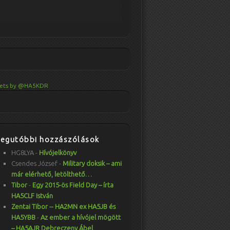
ets by @HA5KDR
Legutóbbi hozzászólások
HG8LYA
-
Hívójelkönyv
Csendes József
-
Military doksik – ami
már elérhető, letölthető…
Tibor
-
Egy 2015-ös Field Day – írta
HA5CLF István
Zentai Tibor -- HA2MN ex HA5JB és
HA5YBB
-
Az ember a hívójel mögött
– HA5AJR Debreczeny Ábel