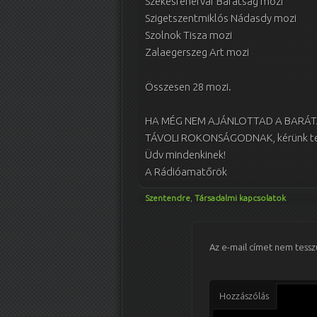
Székesfehérvár Barátság mozi
Szigetszentmiklós Nádasdy mozi
Szolnok Tisza mozi
Zalaegerszeg Art mozi
Összesen 28 mozi.
HA MÉG NEM AJÁNLOTTAD A BARÁTA
TÁVOLI ROKONSÁGODNAK, kérünk te
Üdv mindenkinek!
A Rádióamatőrök
Szentendre
,
Társadalmi kapcsolatok
Az e-mail címet nem tessz
Hozzászólás