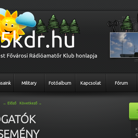
saink
Military
Fotóalbum
Kapcsolat
Fórum
←
Előző
Következő
→
OGATÓK
K
ESEMÉNY
C