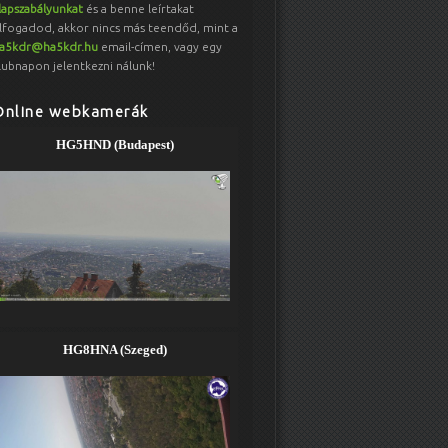
lapszabályunkat
és a benne leírtakat
lfogadod, akkor nincs más teendőd, mint a
a5kdr@ha5kdr.hu
email-címen, vagy egy
lubnapon jelentkezni nálunk!
Online webkamerák