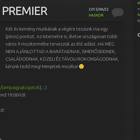
a
 PREMIER
e
2015/04/22
h
HA5KDR
k
Két év kemény munkának a végére teszünk ma egy
(piros) pontot. Az internetre is, illetve országosan több
város 9 mozitermébe tervezzük az élő adást. HA MÉG
NEM AJÁNLOTTAD A BARÁTAIDNAK, ISMERŐSEIDNEK,
CSALÁDODNAK, KÖZELI ÉS TÁVOLI ROKONSÁGODNAK,
kérünk tedd meg! Menjetek moziba!
l/lampagyujtogatok
), : )
end 19:00-tól
zi: