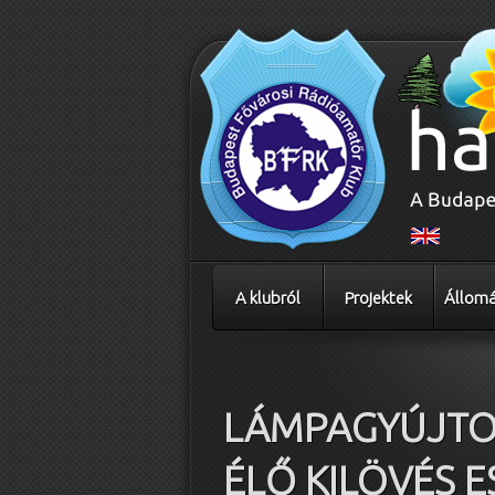
A klubról
Projektek
Állomá
Bejegyzés navigáció
LÁMPAGYÚJT
ÉLŐ KILÖVÉS 