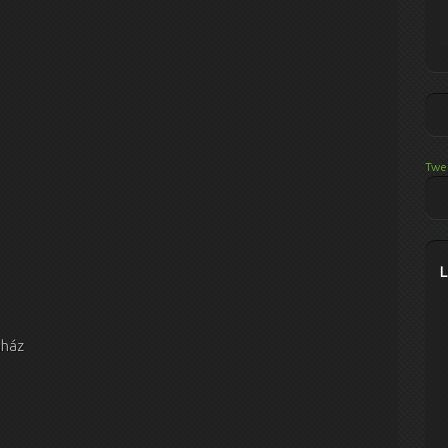
Twe
nház