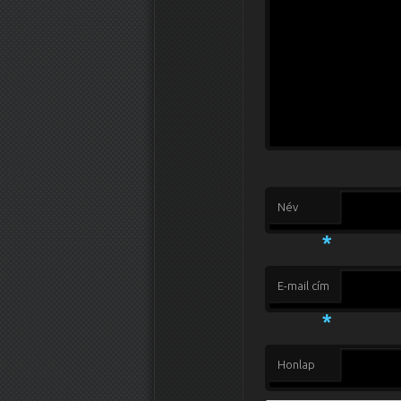
Név
*
E-mail cím
*
Honlap