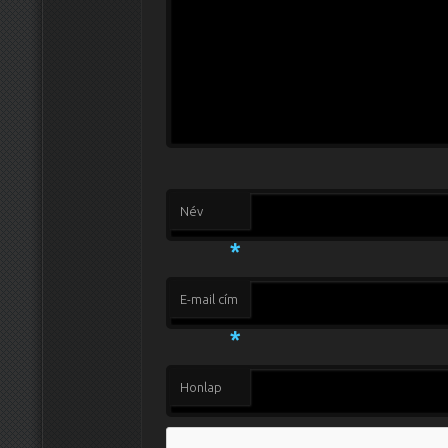
Név
*
E-mail cím
*
Honlap