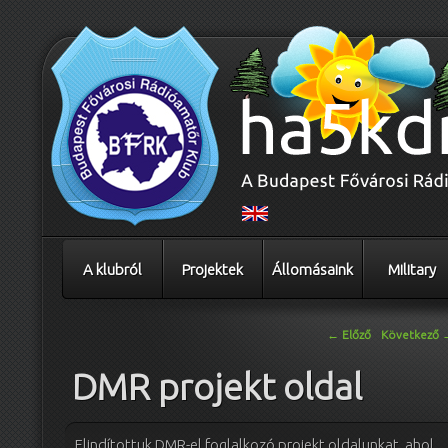
A klubról
Projektek
Állomásaink
Military
Bejegyzés navigáció
←
Előző
Következő
DMR projekt oldal
Elindítottuk DMR-el foglalkozó projekt oldalunkat, ahol