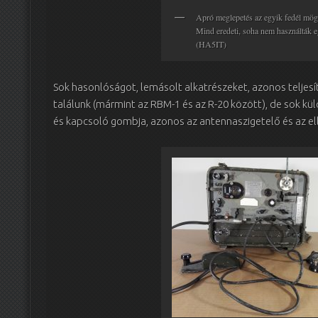
Apró meglepetés az egyik fedél mögöt
Mind eredeti, soha nem használták
(HA5IT)
Sok hasonlóságot, lemásolt alkatrészeket, azonos teljesí
találunk (mármint az RBM-1 és az R-20 között), de sok k
és kapcsoló gombja, azonos az antennaszigetelő és az el