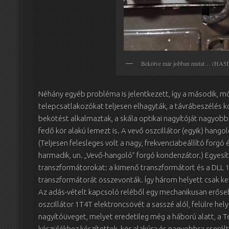
Bekötve már jobban mutat… (HA5I
Néhány egyéb probléma is jelentkezett, így a második, m
telepcsatlakozókat teljesen elhagyták, a távrábeszélés k
bekötést alkalmaztak, a skála optikai nagyítóját nagyobb
fedő kör alakú lemezt is. A vevő oszcillátor (egyik) hang
(Teljesen felesleges volt a nagy, frekvenciabeállító forgó
harmadik, un. „Vevő-hangoló” forgó kondenzátor.) Egyesí
transzformátorokat: a kimenő transzformátort és a DLL
transzformátorát összevonták. Így három helyett csak k
Az adás-vételt kapcsoló reléből egy mechanikusan erősebb
oszcillátor 1T4T elektroncsövét a sasszé alól, felülre hel
nagyítóüveget, melyet eredetileg még a háború alatt, a Te
készülékhez készítettek, kör alakúra és nagyobbra cserél