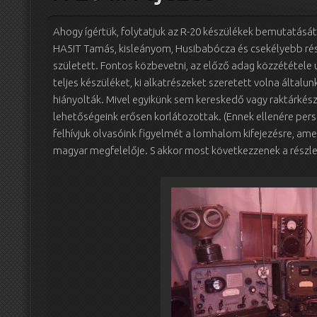
Ahogy ígértük, folytatjuk az R-20 készülékek bemutatását.
HA5IT Tamás, kisleányom, Husibabócza és csekélyebb 
született. Fontos közbevetni, az előző adag közzététele
teljes készüléket, ki alkatrészeket szeretett volna általun
hiányolták. Mivel egyikünk sem kereskedő vagy raktárkész
lehetőségeink erősen korlátozottak. (Ennek ellenére persz
felhívjuk olvasóink figyelmét a lomhalom kifejezésre, a
magyar megfelelője. S akkor most következzenek a részle