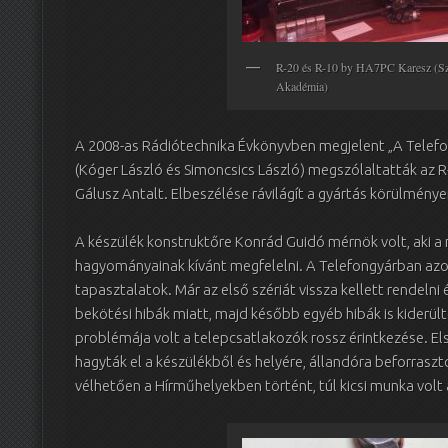
R-20 és R-10 by HA7PC Karesz (Sze
Akadémia)
A 2008-as Rádiótechnika Évkönyvben megjelent „A Telefo
(Kóger László és Simoncsics László) megszólaltatták az R-
Gálusz Antalt. Elbeszélése rávilágít a gyártás körülményei
A készülék konstruktőre Konrád Guidó mérnök volt, aki a
hagyományainak kívánt megfelelni. A Telefongyárban az
tapasztalatok. Már az első szériát vissza kellett rendelni 
bekötési hibák miatt, majd később egyéb hibák is kiderül
problémája volt a telepcsatlakozók rossz érintkezése. E
hagyták el a készülékből és helyére, állandóra beforraszt
vélhetően a Hírműhelyekben történt, túl kicsi munka volt