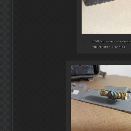
Fűtőtelep: akinek van ilyenje
minket bátran! (HA5IT)