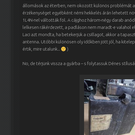
állomások az éterben, nem okozott különös problémát az
érzékenységet egyébként némi hekkelés árán lehetett nö
1L4N-nel váltották föl. A cájghoz három-négy darab anód- 
lelkesen rákérdezett, a padláson nem maradt-e valahol e
Laci azt mondta, ha betekerjük a csillagot, akkor a tapas
antenna. Utóbbi különösen oly időkben jött jól, ha kitelep
értik, mire utalunk..
)
No, de térjünk vissza a gyárba – s folytassuk Dénes stílus