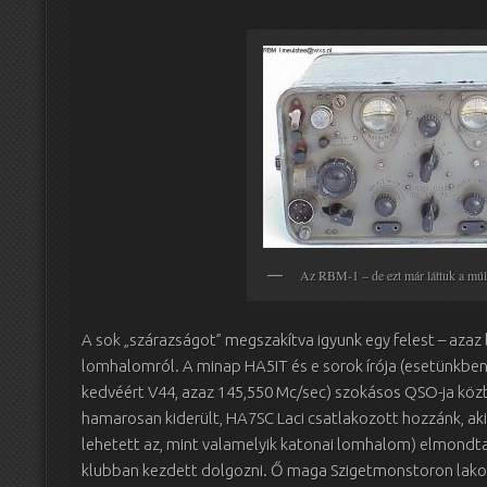
Az RBM-1 – de ezt már láttuk a mú
A sok „szárazságot” megszakítva igyunk egy felest – azaz
lomhalomról. A minap HA5IT és e sorok írója (esetünkben
kedvéért V44, azaz 145,550 Mc/sec) szokásos QSO-ja köz
hamarosan kiderült, HA7SC Laci csatlakozott hozzánk, aki
lehetett az, mint valamelyik katonai lomhalom) elmondt
klubban kezdett dolgozni. Ő maga Szigetmonstoron lakott