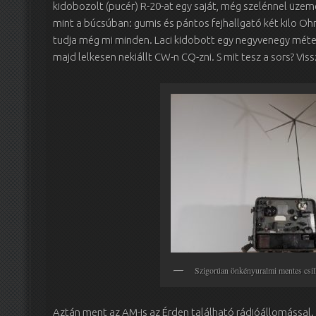
kidobozolt (pucér) R-20-at egy saját, még szelénnel üze
mint a búcsúban: gumis és pántos fejhallgató két kilo Oh
tudja még mi minden. Laci kidobott egy negyvenegy méter
majd lelkesen nekiállt CW-n CQ-zni. S mit tesz a sors? Vis
Szigorúan önkényuralmi mentes csi
Aztán ment az AM-is az Érden található rádióállomással.