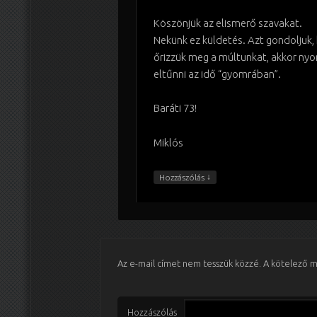
Köszönjük az elismerő szavakat.
Nekünk ez küldetés. Azt gondoljuk
őrizzük meg a múltunkat, akkor ny
eltűnni az idő “gyomrában”.
Baráti 73!
Miklós
↓
Hozzászólás
Az e-mail címet nem tesszük közzé.
A kötelező 
Hozzászólás