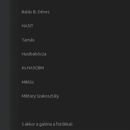
Balás B. Dénes
HA5IT
Tamás
Husibabócza
és HA5CBM
Miklós
Military Szakosztály
S akkor a galéria a fotókkal: