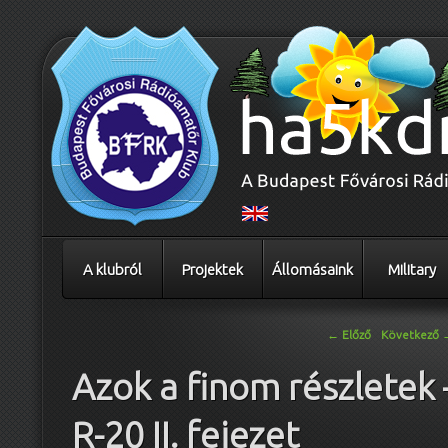
A klubról
Projektek
Állomásaink
Military
Bejegyzés navigáció
←
Előző
Következő
Azok a finom részletek 
R-20 II. fejezet