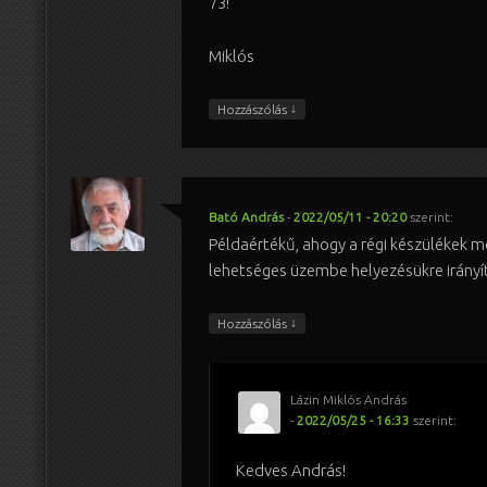
73!
Miklós
↓
Hozzászólás
Bató András
-
2022/05/11 - 20:20
szerint:
Példaértékű, ahogy a régi készülékek 
lehetséges üzembe helyezésükre irányít
↓
Hozzászólás
Lázin Miklós András
-
2022/05/25 - 16:33
szerint:
Kedves András!