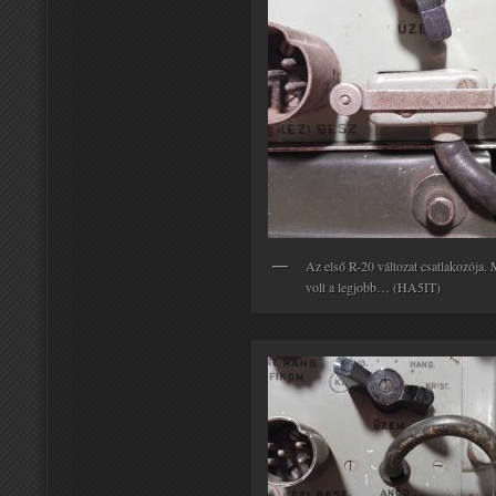
Az első R-20 változat csatlakozója. 
volt a legjobb… (HA5IT)