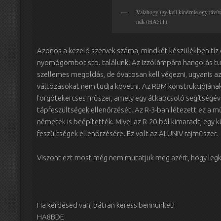
Valahogy így kell kinéznie egy táví
nak (HA5IT)
Azonos a kezelő szervek száma, mindkét készülékben tíz
nyomógombot stb. találunk. Az izzólámpára hangolás t
szellemes megoldás, de óvatosan kell végezni, ugyanis az i
változásokat nem tudja követni. Az RBM konstrukciójának
forgótekercses műszer, amely egy átkapcsoló segítségéve
tápfeszültségek ellenőrzését. Az R-3-ban létezett ez a m
németek is beépítették. Mivel az R-20-ból kimaradt, egy k
feszültségek ellenőrzésére. Ez volt az ALUNIV rajműszer.
Viszont ezt most még nem mutatjuk meg azért, hogy leg
Ha kérdésed van, bátran keress bennünket!
HA8BDE