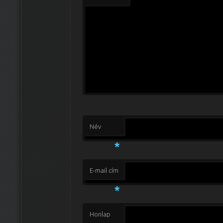
Név
*
E-mail cím
*
Honlap