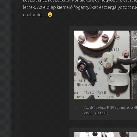
lettek. Az előlap kiemelő fogantyúkat esztergályozott rud
unalomig…
Az első szériás R-20 egy másik csatl
előtt… (HA5IT)