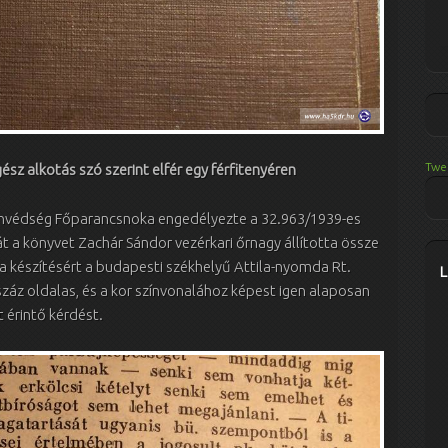
Twe
ész alkotás szó szerint elfér egy férfitenyéren
onvédség Főparancsnoka engedélyezte a 32.963/1939-es
 a könyvet Zachár Sándor vezérkari őrnagy állította össze
 a készítésért a budapesti székhelyű Attila-nyomda Rt.
záz oldalas, és a kor színvonalához képest igen alaposan
 érintő kérdést.