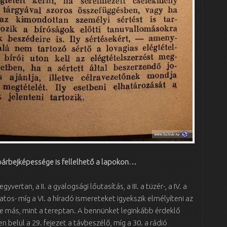
párbejképessége is fellelhető a lapokon…
egyvertan, a II. a gyalogsági lőutasítás, a III. a tüzér-, a IV. a
atos- míg a VI. a híradó ismereteket igyekszik elmélyíteni az
tne más, mint a tereptan. A bennünket leginkább érdeklő
n belül a 29. fejezet a távbeszélő, míg a 30. a rádió