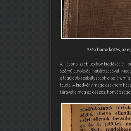
Szép barna kötés, az eg
A Katonai zseb-lexikon kiadását a H
számú elnökségi határozatával. Magát
a legújabb szabályzatok alapján, míg
felelt. A kiadvány maga csaknem héts
tárgyalja meg az összes, honvédséget