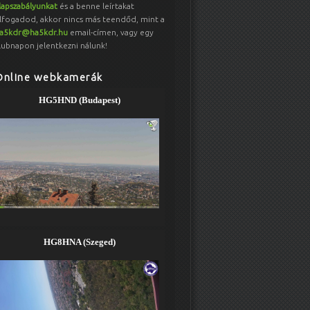
lapszabályunkat
és a benne leírtakat
lfogadod, akkor nincs más teendőd, mint a
a5kdr@ha5kdr.hu
email-címen, vagy egy
lubnapon jelentkezni nálunk!
Online webkamerák