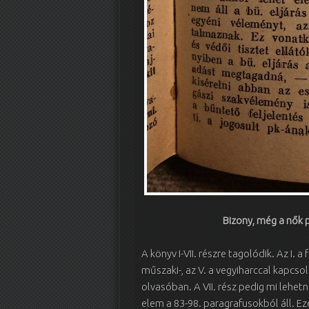
Bizony, még a nők 
A könyv I-VII. részre tagolódik. Az I. a f
műszaki-, az V. a vegyiharccal kapcsol
olvasóban. A VII. rész pedig mi lehe
elem a 83-98. paragrafusokból áll. Eze