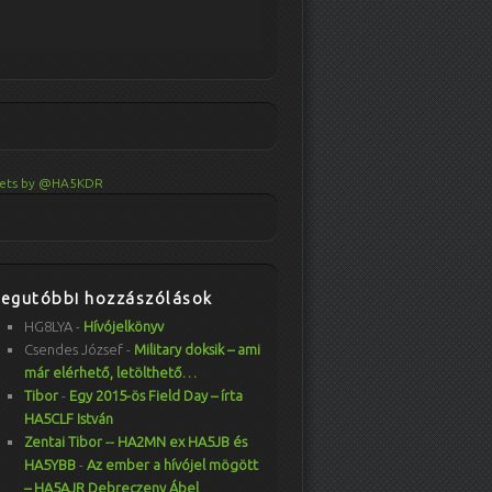
ets by @HA5KDR
Legutóbbi hozzászólások
HG8LYA
-
Hívójelkönyv
Csendes József
-
Military doksik – ami
már elérhető, letölthető…
Tibor
-
Egy 2015-ös Field Day – írta
HA5CLF István
Zentai Tibor -- HA2MN ex HA5JB és
HA5YBB
-
Az ember a hívójel mögött
– HA5AJR Debreczeny Ábel