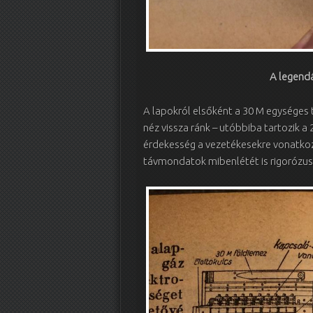
A legendá
A lapokról elsőként a 30 M egységes 
néz vissza ránk – utóbbiba tartozik 
érdekesség a vezetékesekre vonatkoz
távmondatok mibenlétét is rigorózusa