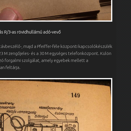
s R/3-as rövidhullámú adó-vevő
távbeszélő-, majd a Pfeiffer-féle központi kapcsolókészülék
a 23 M zengőjeles- és a 30 M egységes telefonközpont. Külön
ó forgalmi szolgálat, amely egyebek mellett a
n feltárja.