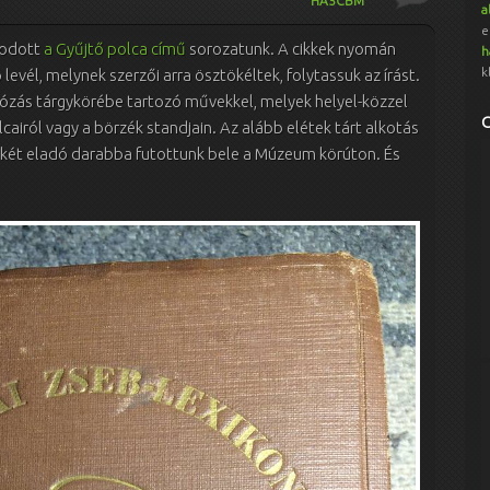
HA5CBM
a
e
godott
a Gyűjtő polca című
sorozatunk. A cikkek nyomán
h
k
levél, melynek szerzői arra ösztökéltek, folytassuk az írást.
diózás tárgykörébe tartozó művekkel, melyek helyel-közzel
cairól vagy a börzék standjain. Az alább elétek tárt alkotás
ül két eladó darabba futottunk bele a Múzeum körúton. És