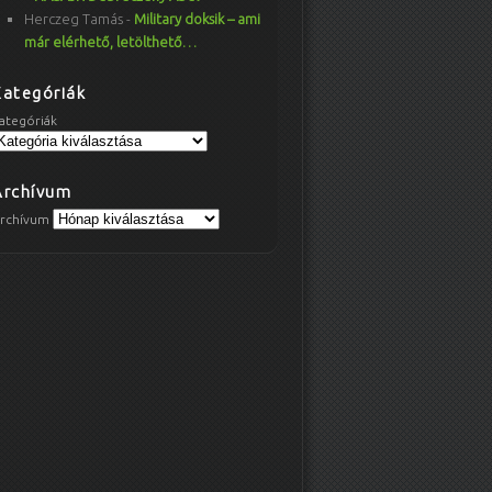
Herczeg Tamás
-
Military doksik – ami
már elérhető, letölthető…
Kategóriák
ategóriák
Archívum
rchívum