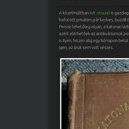
A közelmúltban
két résszel
is gazda
befutott privátim pár kedves, buzdító 
Persze lehetőleg olyan, a katonai rá
azért elérhetőek az antikváriumok pol
is ilyen, hiszen alig egy hónapon bel
igen, az áruk sem volt vészes.