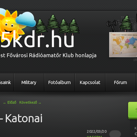
saink
Military
Fotóalbum
Kapcsolat
Fórum
←
Előző
Következő
→
– Katonai
K
2022/03/20
C