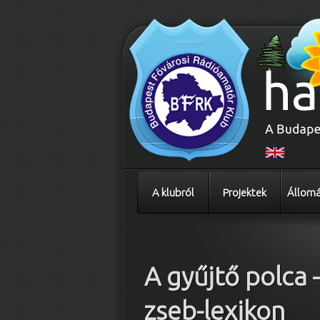
A klubról
Projektek
Állomá
Bejegyzés navigáció
A gyűjtő polca 
zseb-lexikon