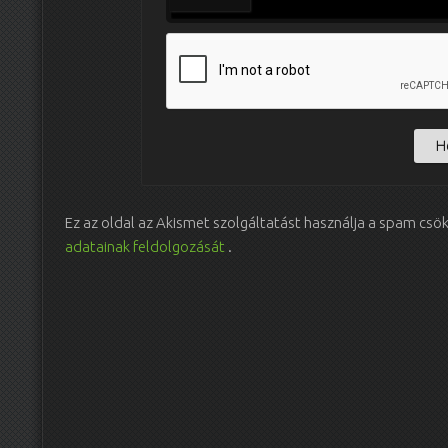
Ez az oldal az Akismet szolgáltatást használja a spam csö
adatainak feldolgozását
.