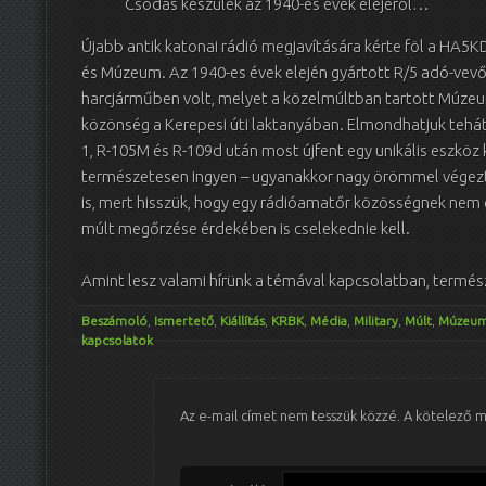
Csodás készülék az 1940-es évek elejéről…
Újabb antik katonai rádió megjavítására kérte föl a HA5
és Múzeum. Az 1940-es évek elején gyártott R/5 adó-ve
harcjárműben volt, melyet a közelmúltban tartott Múze
közönség a Kerepesi úti laktanyában. Elmondhatjuk tehá
1, R-105M és R-109d után most újfent egy unikális eszköz 
természetesen ingyen – ugyanakkor nagy örömmel végezt
is, mert hisszük, hogy egy rádióamatőr közösségnek nem
múlt megőrzése érdekében is cselekednie kell.
Amint lesz valami hírünk a témával kapcsolatban, termé
Beszámoló
,
Ismertető
,
Kiállítás
,
KRBK
,
Média
,
Military
,
Múlt
,
Múzeu
kapcsolatok
Az e-mail címet nem tesszük közzé.
A kötelező 