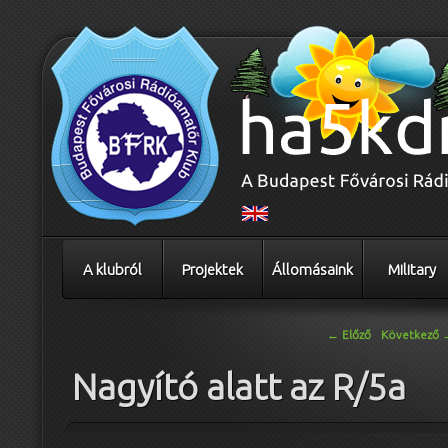
A klubról
Projektek
Állomásaink
Military
Bejegyzés navigáció
←
Előző
Következő
Nagyító alatt az R/5a