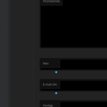
Hozzászólás
Név
*
E-mail cím
*
Honlap