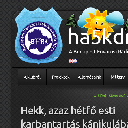
A klubról
Projektek
Állomásaink
Military
Bejegyzés navigáció
←
Előző
Következő
Hekk, azaz hétfő esti
karbantartás kánikuláb