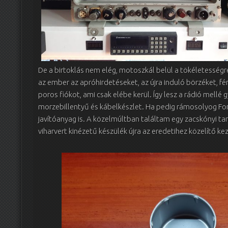
De a birtoklás nem elég, motoszkál belül a tökéletesség
az ember az apróhirdetéseket, az újra induló börzéket, f
poros fiókot, ami csak elébe kerül. Így lesz a rádió mellé 
morzebillentyű és kábelkészlet. Ha pedig rámosolyog Fo
javítóanyag is. A közelmúltban találtam egy zacskónyi ta
viharvert kinézetű készülék újra az eredetihez közelítő ke