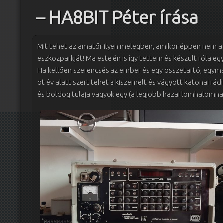
– HA8BIT Péter írása
Mit tehet az amatőr ilyen melegben, amikor éppen nem a s
eszközparkját! Ma este én is így tettem és készült róla egy 
Ha kellően szerencsés az ember és egy összetartó, egymá
öt év alatt szert tehet a kiszemelt és vágyott katonai rád
és boldog tulaja vagyok egy (a legjobb hazai lomhalomnak