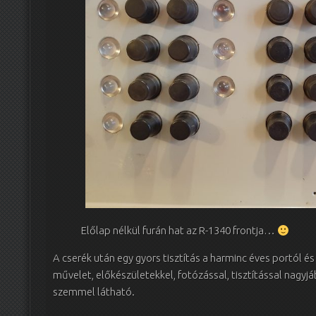
Előlap nélkül furán hat az R-1340 frontja…
A cserék után egy gyors tisztítás a harminc éves portól é
művelet, előkészületekkel, fotózással, tisztítással nagyj
szemmel látható.