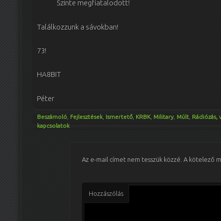
Szinte megfiatalodott!
Találkozzunk a sávokban!
73!
HA8BIT
Péter
Beszámoló
,
Fejlesztések
,
Ismertető
,
KRBK
,
Military
,
Múlt
,
Rádiózás, 
kapcsolatok
Az e-mail címet nem tesszük közzé.
A kötelező 
Hozzászólás