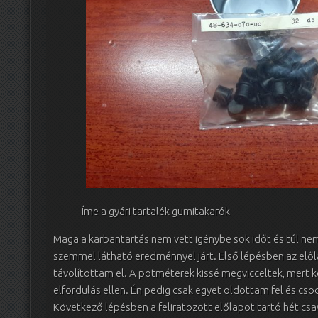
Íme a gyári tartalék gumitakarók
Maga a karbantartás nem vett igénybe sok időt és túl ne
szemmel látható eredménnyel járt. Első lépésben az elő
távolítottam el. A potméterek kissé megvicceltek, mert k
elfordulás ellen. Én pedig csak egyet oldottam fel és c
Következő lépésben a feliratozott előlapot tartó hét csa