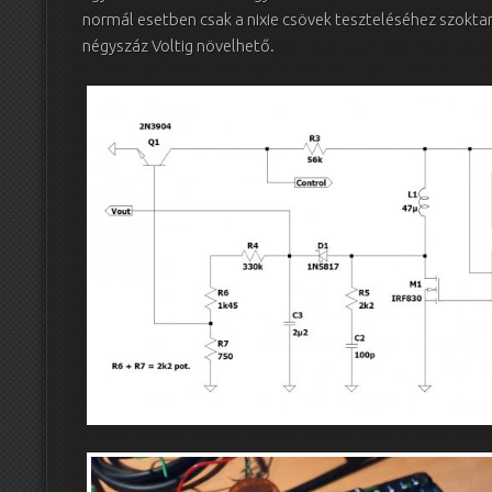
normál esetben csak a nixie csövek teszteléséhez szoktam
négyszáz Voltig növelhető.