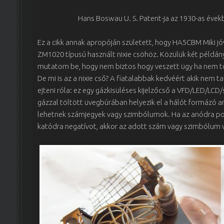
Hans Boswau U. S. Patent-ja az 1930-as évek
Ez a cikk annak apropóján született, hogy HA5CBM Miki 
ZM1020 típusú használt nixie csöhöz. Közülük két példány
mutatom be, hogy nem biztos hogy veszett ügy ha nem tö
De mi is az a nixie cső? A fiatalabbak kedvéért akik nem 
ejteni róla: ez egy gázkisüléses kijelzőcső a VFD/LED/LCD/s
gázzal töltött üvegbúrában helyezik el a hálót formázó 
lehetnek számjegyek vagy szimbólumok. Ha az anódra pozi
katódra negatívot, akkor az adott szám vagy szimbólum vi