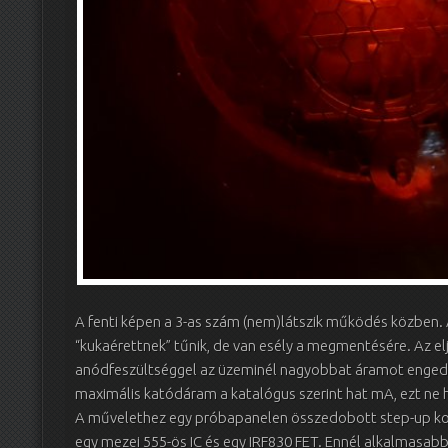
A fenti képen a 3-as szám (nem)látszik működés közben.
“kukaérettnek” tűnik, de van esély a megmentésére. Az el
anódfeszültséggel az üzeminél nagyobbat áramot engedü
maximális katódáram a katalógus szerint hat mA, ezt ne 
A művelethez egy próbapanelen összedobott step-up kon
egy mezei 555-ös IC és egy IRF830 FET. Ennél alkalmasab