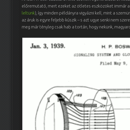
előremutató, mert ezeket az ötletes eszközöket immár a s
leltünk
), így minden példányra vigyázni kell, mint a szem
az áruk is egyre feljebb kúszik – s azt ugye senki nem szeret
meg már tényleg csak hab a tortán, hogy nekünk, magya