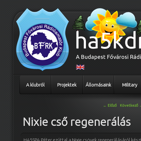
A klubról
Projektek
Állomásaink
Military
Bejegyzés navigáció
←
Előző
Következő
Nixie cső regenerálás
HA5SPA Péter ezúttal a Nixie csövek regenerálásáról készí