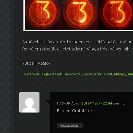
A művelet után a katód minden része jól látható 1 mA ár
Remélem sikerült ötletet adni néhány, a fiók mélyén pih
73! de HA5SPA
Beszámoló
,
Fejlesztések
,
Ismertető
,
Konstruktőr
,
KRBK
,
Military
,
Mú
HA5AJR Ábel
-
2019/11/07 - 22:44
szerint:
Ez igen! Gratulálok!
↓
Hozzászólás