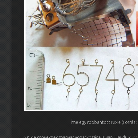
Íme egy robbantott Nixie (Forrás:
A nixie csöveknek magyar vonatkozása is van, Haydu K. 