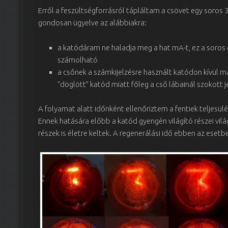
Erről a feszültségforrásról tápláltam a csövet egy soros 3
gondosan ügyelve az alábbiakra:
a katódáram ne haladja meg a hat mA-t, ez a soros 
számolható
a csőnek a számkijelzésre használt katódon kívül má
“döglött” katód miatt főleg a cső lábainál szokott j
A folyamat alatt időnként ellenőriztem a fentiek teljesülé
Ennek hatására előbb a katód gyengén világító részei vil
részek is életre keltek. A regenerálási idő ebben az esetbe