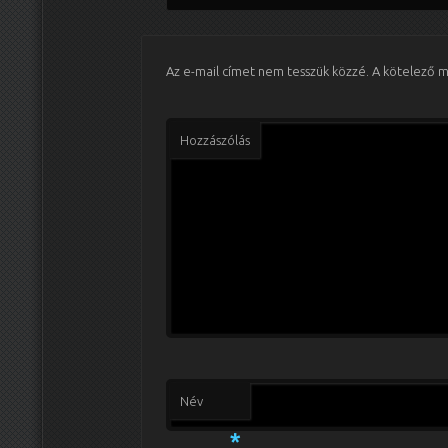
Az e-mail címet nem tesszük közzé.
A kötelező 
Hozzászólás
Név
*