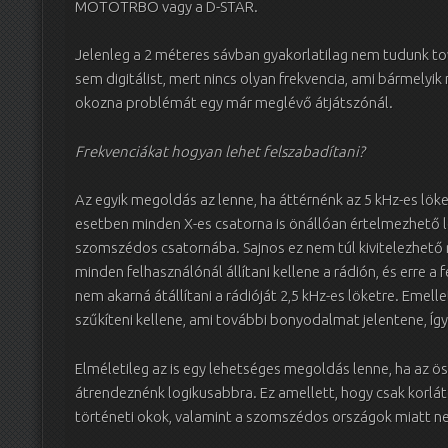
MOTOTRBO vagy a D-STAR.
Jelenleg a 2 méteres sávban gyakorlatilag nem tudunk tov
sem digitálist, mert nincs olyan frekvencia, ami bármely
okozna problémát egy már meglévő átjátszónál.
Frekvenciákat hogyan lehet felszabadítani?
Az egyik megoldás az lenne, ha áttérnénk az 5 kHz-es löke
esetben minden X-es csatorna is önállóan értelmezhető 
szomszédos csatornába. Sajnos ez nem túl kivitelezhető 
minden felhasználónál állítani kellene a rádión, és erre 
nem akarná átállítani a rádióját 2,5 kHz-es löketre. Emell
szűkíteni kellene, ami további bonyodalmat jelentene, Így
Elméletileg az is egy lehetséges megoldás lenne, ha az ö
átrendeznénk logikusabbra. Ez amellett, hogy csak korl
történeti okok, valamint a szomszédos országok miatt ne