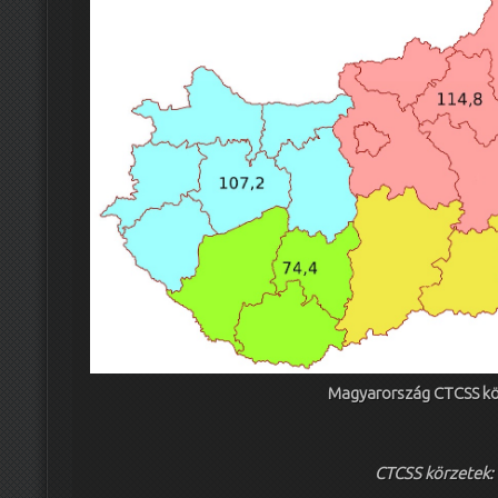
Magyarország CTCSS kö
CTCSS körzetek: