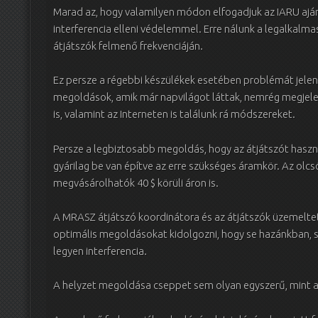
Marad az, hogy valamilyen módon elfogadjuk az IARU ajánl
interferencia elleni védelemmel. Erre nálunk a legalkal
átjátszók felmenő frekvenciáján.
Ez persze a régebbi készülékek esetében problémát jelen
megoldások, amik már napvilágot láttak, nemrég megjelen
is, valamint az Interneten is találunk rá módszereket.
Persze a legbiztosabb megoldás, hogy az átjátszót haszná
gyárilag be van építve az erre szükséges áramkör. Az ol
megvásárolhatók 40 $ körüli áron is.
A MRASZ átjátszó koordinátora és az átjátszók üzemelt
optimális megoldásokat kidolgozni, hogy se hazánkban, 
legyen interferencia.
A helyzet megoldása cseppet sem olyan egyszerű, mint a