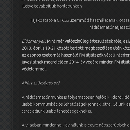
illetve továbbítjuk honlapunkon!
Tájékoztató a CTCSS üzemmód használatának ország
rádióamatőr átjátsz
Előzmények:
Mint már valószínűleg értesültetek róla, a
2013. április 19-21 között tartott megbeszélése után közz
az azonos csatornát használó FM átjátszók vételi interfer
javaslatnak megfelelően 2014. év végére minden FM átját
védelemmel.
Miért szükséges ez?
A rádióamatőr munka is folyamatosan fejlődik. Időről id
újabb kommunikációs lehetőségek jönnek létre. Célunk a
teret adjunk újabb lehetőségeknek is.
A világban mindenhol, így nálunk is egyre népszerűbbek az