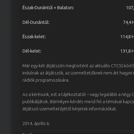
Észak-Dunántúl + Balaton:
107
Dél-Dunántúl:
74,4 
Észak-kelet:
114,8 
Dél-kelet:
131,8 
Már egy-két átjátszón megtörtént az aktuális CTCSS kód b
indulnak az átjátszók, az üzemeltetőknek nem árt hagyni n
rádiók programozására.
Az a kérésünk, ezt a tájékoztatót – vagy legalább a négy
publikáljátok. Bármilyen kérdés merül fel a témával kapcso
átjátszó üzemeltetőjétől kérjetek információkat.
2014. április 6.