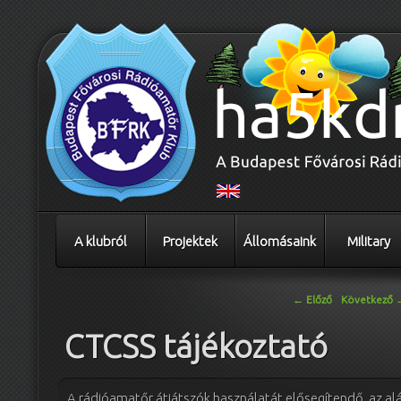
A klubról
Projektek
Állomásaink
Military
Bejegyzés navigáció
←
Előző
Következő
CTCSS tájékoztató
A rádióamatőr átjátszók használatát elősegítendő, az alá