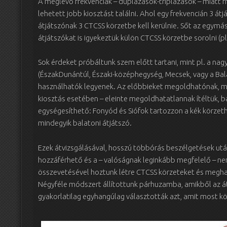
A meglevő frekvenciák – duplázások-triplázások – miatt 
lehetett jobb kiosztást találni. Ahol egy frekvencián 3 át
átjátszónak 3 CTCSS körzetbe kell kerülnie. Sőt az egymás
átjátszókat is igyekeztük külön CTCSS körzetbe sorolni (pl
Sok érdeket próbáltunk szem előtt tartani, mint pl. a nag
(ÉszakDunántúl, Északi-középhegység, Mecsek, vagy a Ba
használhatók legyenek. Az előbbieket megoldhatónak, míg
kiosztás esetében – eleinte megoldhatatlannak ítéltük
egységesíthető: Fonyód és Siófok tartozzon a kék körze
mindegyik balatoni átjátszó.
Ezek átvizsgálásával, hosszú többórás beszélgetések után
hozzáférhető és a – valóságnak leginkább megfelelő – n
összevetésével hoztunk létre CTCSS körzeteket és megh
Négyféle módszert állítottunk párhuzamba, amikből az á
gyakorlatilag egyhangúlag választották azt, amit most k