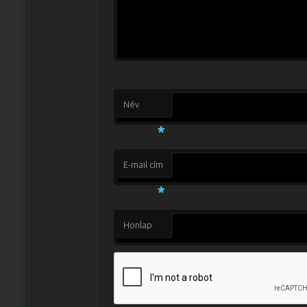
Név
*
E-mail cím
*
Honlap