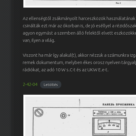
Az ellenségtől zsákmányolt harceszközök használatának 
csinálták ezt már az ókorban is, de jó eséllyel a rézidősz
agyon egymást a szemben álló felektől elvett eszközökkel
van, ilyen a világ.
Viszont ha már így alakul(t), akkor nézzük a számunkra izg
remek dokumentum, melyben ékes orosz nyelven tárgyalj
rádiókat, az adó 10 W s.C-t és az UKW E.e-t.
2-42-04
Letöltés