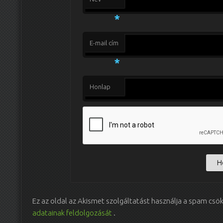
*
E-mail cím
*
Honlap
Ez az oldal az Akismet szolgáltatást használja a spam csö
adatainak feldolgozását
.