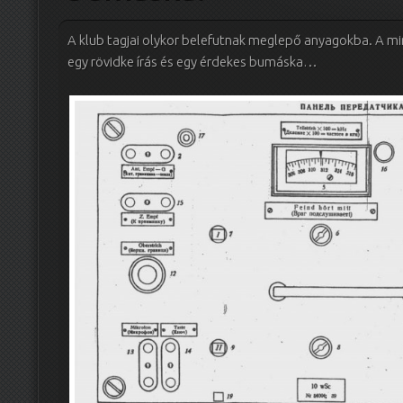
A klub tagjai olykor belefutnak meglepő anyagokba. A mi
egy rövidke írás és egy érdekes bumáska…