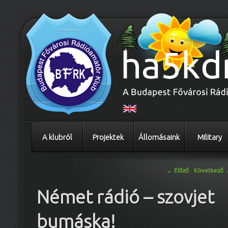
A klubról
Projektek
Állomásaink
Military
Bejegyzés navigáció
←
Előző
Következő
Német rádió – szovjet
bumáska!