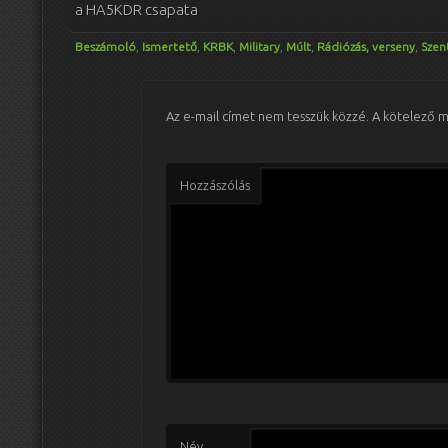
a HA5KDR csapata
Beszámoló
,
Ismertető
,
KRBK
,
Military
,
Múlt
,
Rádiózás, verseny
,
Szen
Az e-mail címet nem tesszük közzé.
A kötelező 
Hozzászólás
Név