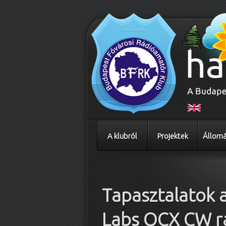
A klubról
Projektek
Állomá
Bejegyzés navigáció
Tapasztalatok 
Labs QCX CW rá