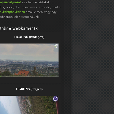
lapszabályunkat
és a benne leírtakat
lfogadod, akkor nincs más teendőd, mint a
a5kdr@ha5kdr.hu
email-címen, vagy egy
lubnapon jelentkezni nálunk!
Online webkamerák