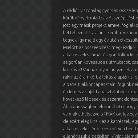
A rádiót viszonylag gyorsan össze leh
körülmények miatt: az összeépítést m
jött egy másik projekt amivel foglalk
héttel ezelőtt aztán sikerült rászán
tegyek, így majd egy év után elkészült
Mielőtt az összeépítést megkezdjük, 
alkatrészek számát és gondolkodni. A
szigorúan kövessük az útmutatót, csak
kritikával! Vannak olyan helyzetek am
rakni az áramkört a leírás alapján is,
a panelt, akkor tapasztalni fogunk n
érdemes a saját tapasztalatainkra ha
következő lépések és aszerint dönts
Általánosságban elmondható, hogy az 
vannak elhelyezve a NYÁK-on, így egy
de azért elég kicsik az alkatrészek, e
alkatrészeket érdemes mélyen beültet
ellenőrizzük a beépíteni kívánt elemek