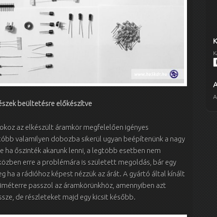
K
A
észek beültetésre előkészítve
koz az elkészült áramkör megfelelően igényes
utóbb valamilyen dobozba sikerül ugyan beépítenünk a nagy
 ha őszinték akarunk lenni, a legtöbb esetben nem
özben erre a problémára is született megoldás, bár egy
leg ha a rádióhoz képest nézzük az árát. A gyártó által kínált
liméterre passzol az áramkörünkhöz, amennyiben azt
ssze, de részleteket majd egy kicsit később.