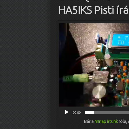
HA5IKS Pisti ír
Videólejátszó
00:00
Bár a
minap írtunk
róla, 