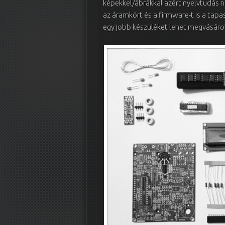
képekkel/ábrákkal azért nyelvtudás né
az áramkört és a firmware-t is a tapa
egy jobb készüléket lehet megvásáro