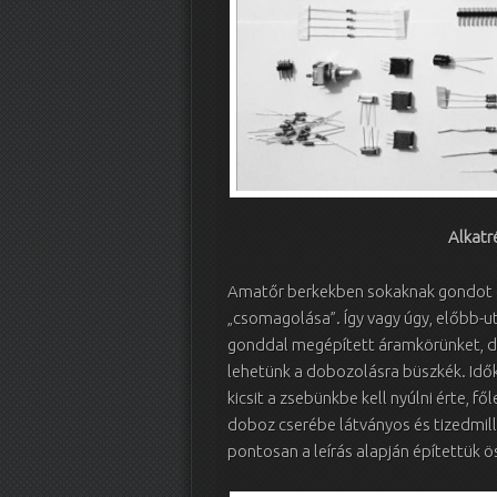
Alkatr
Amatőr berkekben sokaknak gondot o
„csomagolása”. Így vagy úgy, előbb-
gonddal megépített áramkörünket, de
lehetünk a dobozolásra büszkék. Idők
kicsit a zsebünkbe kell nyúlni érte, fő
doboz cserébe látványos és tizedmil
pontosan a leírás alapján építettük ö