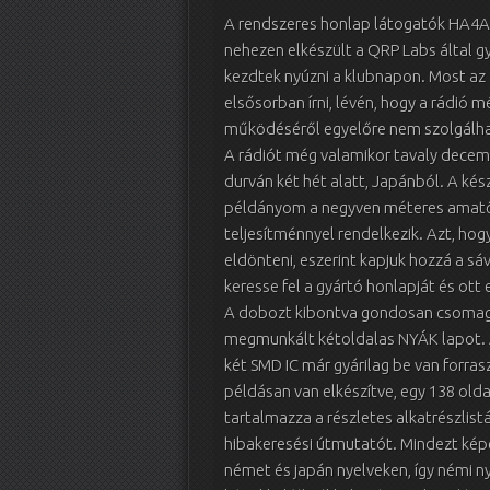
A rendszeres honlap látogatók HA4AA
nehezen elkészült a QRP Labs által g
kezdtek nyúzni a klubnapon. Most az 
elsősorban írni, lévén, hogy a rádió
működéséről egyelőre nem szolgálh
A rádiót még valamikor tavaly decem
durván két hét alatt, Japánból. A ké
példányom a negyven méteres amatő
teljesítménnyel rendelkezik. Azt, ho
eldönteni, eszerint kapjuk hozzá a sá
keresse fel a gyártó honlapját és ott
A dobozt kibontva gondosan csomago
megmunkált kétoldalas NYÁK lapot. A
két SMD IC már gyárilag be van forra
példásan van elkészítve, egy 138 oldal
tartalmazza a részletes alkatrészlistá
hibakeresési útmutatót. Mindezt képe
német és japán nyelveken, így némi ny