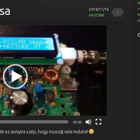
a
ása
e
2018/11/16
1
h
HA5CBM
k
00:35
de ez annyira szép, hogy muszáj vele indulni!