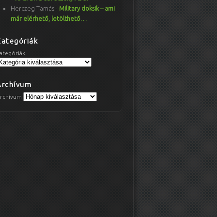
Herczeg Tamás
-
Military doksik – ami
már elérhető, letölthető…
Kategóriák
ategóriák
Archívum
rchívum