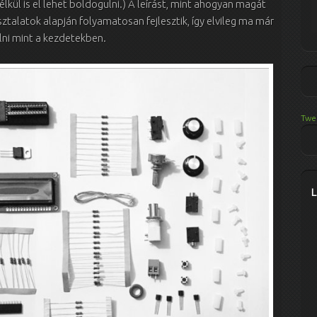
lkül is el lehet boldogulni.) A leírást, mint ahogyan magát
sztalatok alapján folyamatosan fejlesztik, így elvileg ma már
lni mint a kezdetekben.
Twe