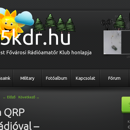
saink
Military
Fotóalbum
Kapcsolat
Fórum
←
Előző
Következő
→
a QRP
K
dióval –
C