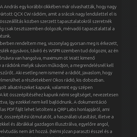
 András egy korábbi cikkében már olvashatták, hogy nagy
yártott QCX CW rádióm, amit a srácok nagy lendülettel el is
összeállítás közben szerzett tapasztalatokról szeretnék
 még csak tesztüzemben dolgozik, mérvadó tapasztalattal a
atunk.
berben rendeltem meg, viszonylag gyorsan meg is érkezett,
szülék egysávos, távíró és WSPR üzemben tud dolgozni, az én
rsávra van hangolva, maximum öt Watt kimenő
gy a rádiónk melyik sávon működjön, a megrendelésnél kell
vszűrőt. Aki esetleg nem ismerné a rádiót, javaslom, hogy
 elmerülhet a részletekben! Okos rádió, kis dobozban.
lt alkatrészeket kapunk, valamint egy szépen
 kit összeépítéséhez kapunk némi segítséget, nevezetesen
sztva, így ezekkel nem kell bajlódnunk. A dokumentáció
as PDF fájlt lehet letölteni a QRP Labs honlapjáról, ami
t, összeépítési útmutatót, a használati utasítást, illetve a
kkel és ábrákkal gazdagon illusztrálva, egyelőre angol,
elvtudás nem árt hozzá. (Némi józan paraszti ésszel és a