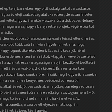
et építeni, bár nekem egy picit sokáig tartott a szokásos
ég az év eleji szabadság alatt kezdtem, de aztán hirtelen
ozni kellett, így az áramkör visszakerült a dobozba. Néhány
nom magam arra, hogy a befejezetlen projekt végére pontot
 a rádió.
érdemes többször alaposan átnézni a leírást ellenőrizni az
z alkotó többször felhívja a figyelmünket arra, hogy
 úgy fogunk sikereket elérni. Ezt azért kezeljük némi
ikor érdemes eltérni a leírástól. Alapjában véve össze lehet
 de ha az alkatrészek magassága alapján kezdjük el beültetni
émi eltérést a kézikönyvhöz képest. És ezen a ponton
gyatkozni. Lapozzunk előre, nézzük meg, hogy mik lesznek a
ünk a számunkra kényelmes beépítési sorrendről!
alkatrészek jól passzolnak a helyükre, bár elég szorosan
 jó pákára és némi türelemre szükség lesz. Ugyan nem SMD,
gy nagyító és multiméter nem árt ha kéznél van. Az
ni a panelba, a szoros elhelyezés miatt duplán
 értékét és beépítési irányát.