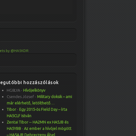
ets by @HA5KDR
Legutóbbi hozzászólások
HG8LYA
-
Hívójelkönyv
Csendes József
-
Military doksik – ami
már elérhető, letölthető…
Tibor
-
Egy 2015-ös Field Day – írta
HA5CLF István
Zentai Tibor -- HA2MN ex HA5JB és
HA5YBB
-
Az ember a hívójel mögött
– HA5AJR Debreczeny Ábel