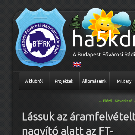
A klubról
Projektek
Állomásaink
Military
Bejegyzés navigáció
←
Előző
Következő
Lássuk az áramfelvételt
nagyító alatt az FT-