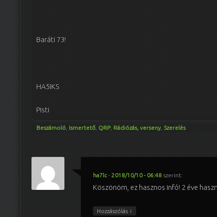
Baráti 73!
HA5IKS
Pisti
Beszámoló
,
Ismertető
,
QRP
,
Rádiózás, verseny
,
Szerelés
ha7lc
-
2018/10/10 - 06:48
szerint:
Köszönöm, ez hasznos infó! 2 éve haszn
↓
Hozzászólás