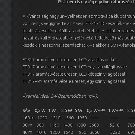
Pisti nem is oly rég egy ilyen álomszép
A kíváncsiság nagy úr – vélhetően ez motiválta klubtársunk
volt rest, s végigmérte az Yaesu FT-817ND készülékének 
beállítás esetén előállt áramfelvételeit. A listát érdeme
hazai- és külföldi oldalakon elérhető-fellelhető más ada
kezdők is haszonnal szemlézhetik – s akkor a SOTA-fanok
FT817 áramfelvétele üresen, LCD világítás nélkül:
FT817 áramfelvétele üresen, LCD egy szín világítással
FT817 áramfelvétele üresen, LCD két szín világítással
FT817+PA áramfelvétele üresen, egy szín világítással
Áramfelvétel CW üzemmódban (mA):
SÁV
0,5 W 1 W 2,5 W 5 W 0,5 W+PA 1 W+PA 2,5
160 m 1020 1210 1560 1950 —— —
80 m 980 1160 1490 1880 3600 5210 7
40 m 1010 1200 1540 1950 3660 5220 6