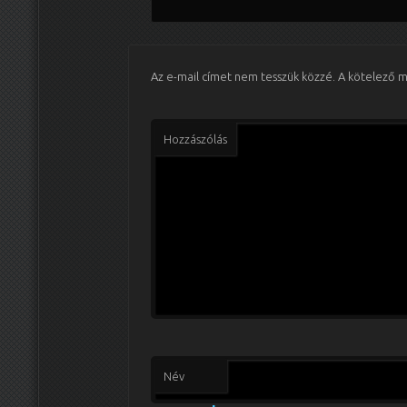
Az e-mail címet nem tesszük közzé.
A kötelező 
Hozzászólás
Név