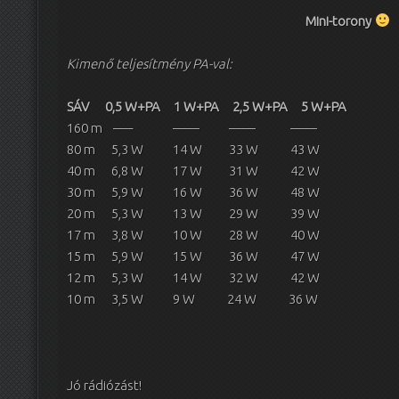
Mini-torony
Kimenő teljesítmény PA-val:
SÁV 0,5 W+PA 1 W+PA 2,5 W+PA 5 W+PA
160 m —– —— —— ——
80 m 5,3 W 14 W 33 W 43 W
40 m 6,8 W 17 W 31 W 42 W
30 m 5,9 W 16 W 36 W 48 W
20 m 5,3 W 13 W 29 W 39 W
17 m 3,8 W 10 W 28 W 40 W
15 m 5,9 W 15 W 36 W 47 W
12 m 5,3 W 14 W 32 W 42 W
10 m 3,5 W 9 W 24 W 36 W
Jó rádiózást!