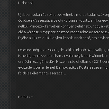
tudásból.
Újabban sokan és sokat beszélnek a morze-tudás szükség
üdvösen!) A szerzőpáros oly korban alkotott, amikor egy 
nélkül. Mindezek fényében könnyen belátható, hogy a két 
alá a kérdést, s roppant hasznos tanácsokat ad arra nézv
fejébe a Ti-k és a Tá-k olykor kaotikusnak ható, ám egyb
Lehetne még hosszan írni, de sokkal inkább azt javalljuk, 
ismerte, szerezze be mihamar valamelyik antikváriumban
csalódni, ezt ígérhetjük. Hiszen a rádióhullámok 2018-ban
évtizede, s bár a Német Demokratikus Köztársaság a múlt
földelés életmentő szerepe…
Baráti 73!