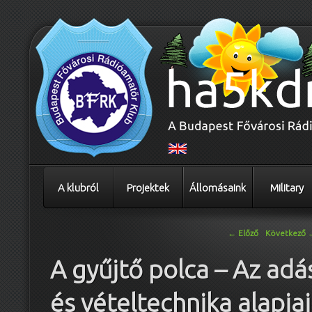
A klubról
Projektek
Állomásaink
Military
Bejegyzés navigáció
←
Előző
Következő
A gyűjtő polca – Az adá
és vételtechnika alapjai