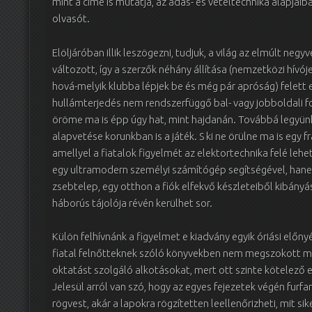
mint a címe is mutatja, az adás- és vételtechnika alapjaib
olvasót.
Elöljáróban illik leszögezni, tudjuk, a világ az elmúlt n
változott, így a szerzők néhány állítása (nemzetközi hívój
hová-melyik klubba lépjek be és még pár apróság) felett elj
hullámterjedés nem rendszerfüggő bal- vagy jobboldali fo
öröme ma is épp úgy hat, mint hajdanán. Továbbá legyü
alapvetése korunkban is a játék. S ki ne örülne ma is egy 
amellyel a fiatalok figyelmét az elektortechnika felé lehe
egy ultramodern személyi számítógép segítségével, han
zsebtelep, egy otthon a fiók elfekvő készleteiből kibány
háborús tájolója révén kerülhet sor.
Külön felhívnánk a figyelmet e kiadvány egyik óriási előnyé
fiatal felnőtteknek szóló könyvekben nem megszokott m
oktatást szolgáló alkotásokat, mert ott szinte kötelező
Jelesül arról van szó, hogy az egyes fejezetek végén furfan
rögvest, akár a lapokra rögzítetten leellenőrizheti, mit sik