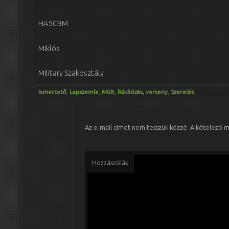
HA5CBM
Miklós
Military Szakosztály
Ismertető
,
Lapszemle
,
Múlt
,
Rádiózás, verseny
,
Szerelés
Az e-mail címet nem tesszük közzé.
A kötelező 
Hozzászólás