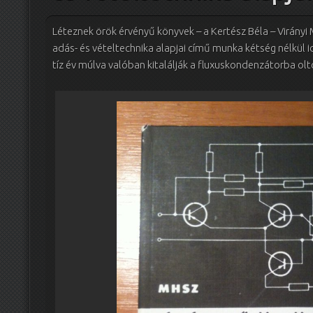
Léteznek örök érvényű könyvek – a Kertész Béla – Virányi 
adás- és vételtechnika alapjai című munka kétség nélkül i
tíz év múlva valóban kitalálják a fluxuskondenzátorba o