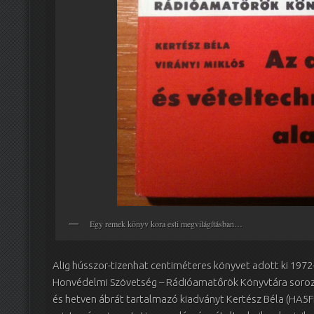
Egy remek könyv kora esti megvilágításban…
Alig hússzor-tizenhat centiméteres könyvet adott ki 1972
Honvédelmi Szövetség – Rádióamatőrök Könyvtára soroz
és hetven ábrát tartalmazó kiadványt Kertész Béla (HA5FN