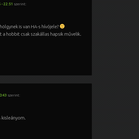
 - 22:51
szerint:
hölgynek is van HA-s hívójele?
t a hobbit csak szakállas hapsik művelik.
0:43
szerint:
 kisleányom.