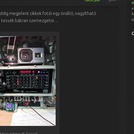
HA5CBM
a
e
ddig megjelent cikkek fotói egy önálló, nagyítható
h
k
um, tessék bátran szemezgetni…
Hatvan méteren IS dolgozik