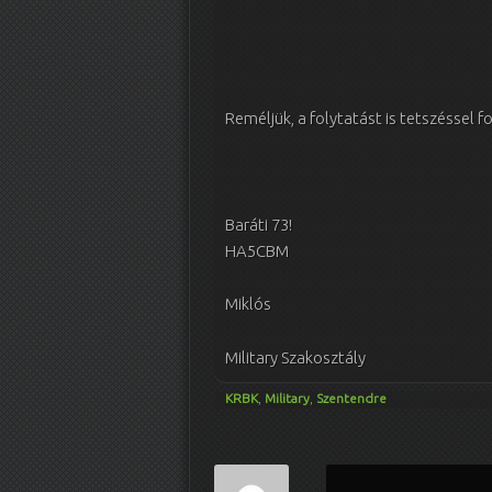
Reméljük, a folytatást is tetszésse
Baráti 73!
HA5CBM
Miklós
Military Szakosztály
KRBK
,
Military
,
Szentendre