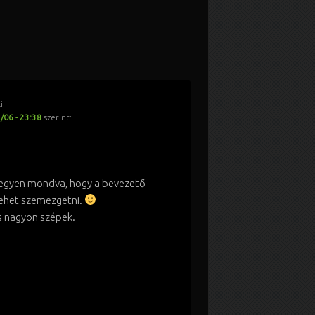
i
/06 - 23:38
szerint:
egyen mondva, hogy a bevezető
lehet szemezgetni.
is nagyon szépek.