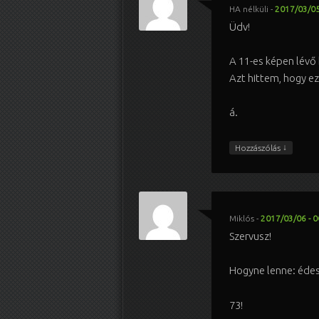
HA nélküli
-
2017/03/05
Üdv!
A 11-es képen lévő 
Azt hittem, hogy ez
á.
↓
Hozzászólás
Miklós
-
2017/03/06 - 0
Szervusz!
Hogyne lenne: édes
73!