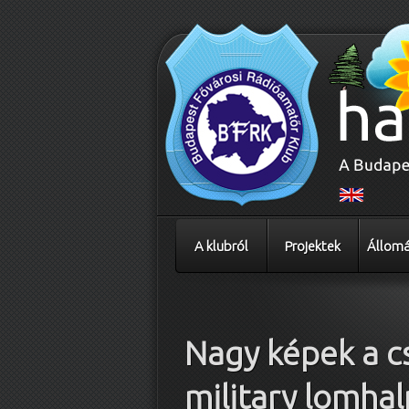
A klubról
Projektek
Állomá
Bejegyzés navigáció
Nagy képek a c
military lomh