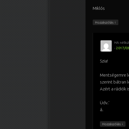
Miklós
↓
Hozzászólás
HA nélkül
-
2017/03
Szia!
Mentségemre l
szerint bátran 
Azért a rádiók 
Üdv.’
á.
↓
Hozzászólás