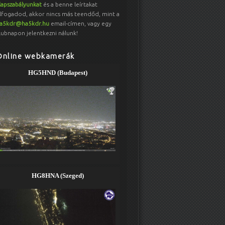
lapszabályunkat
és a benne leírtakat
lfogadod, akkor nincs más teendőd, mint a
a5kdr@ha5kdr.hu
email-címen, vagy egy
lubnapon jelentkezni nálunk!
Online webkamerák