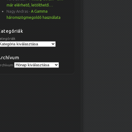
már elérhető, letölthető…
Nagy Andras
-
A Gamma
háromszögmegoldó használata
Kategóriák
ategóriák
Archívum
rchívum