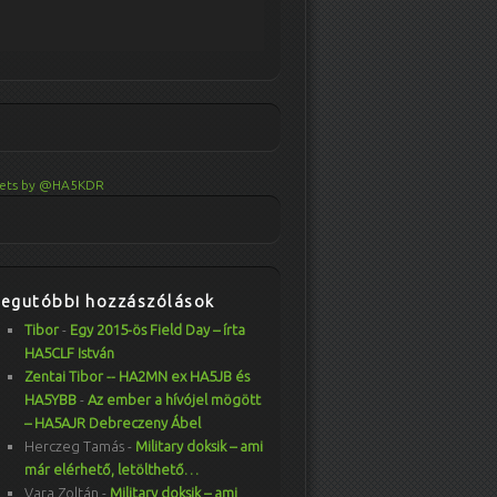
ets by @HA5KDR
Legutóbbi hozzászólások
Tibor
-
Egy 2015-ös Field Day – írta
HA5CLF István
Zentai Tibor -- HA2MN ex HA5JB és
HA5YBB
-
Az ember a hívójel mögött
– HA5AJR Debreczeny Ábel
Herczeg Tamás
-
Military doksik – ami
már elérhető, letölthető…
Vara Zoltán
-
Military doksik – ami