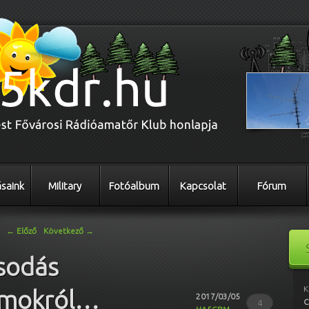
saink
Military
Fotóalbum
Kapcsolat
Fórum
←
Előző
Következő
→
sodás
K
almokról…
2017/03/05
C
4