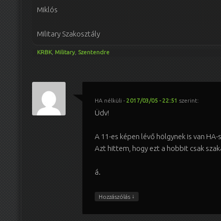
Miklós
Military Szakosztály
KRBK
,
Military
,
Szentendre
HA nélküli
-
2017/03/05 - 22:51
szerint:
Üdv!
A 11-es képen lévő hölgynek is van HA-s
Azt hittem, hogy ezt a hobbit csak szak
á.
↓
Hozzászólás