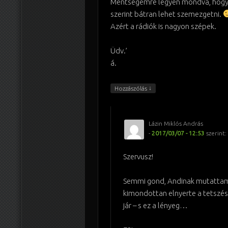
Mentségemre legyen mondva, hogy
szerint bátran lehet szemezgetni.
Azért a rádiók is nagyon szépek.
Üdv.’
á.
↓
Hozzászólás
Lázin Miklós András
-
2017/03/07 - 12:53
szerint:
Szervusz!
Semmi gond, Andinak mutatta
kimondottan elnyerte a tetszé
jár – s ez a lényeg…