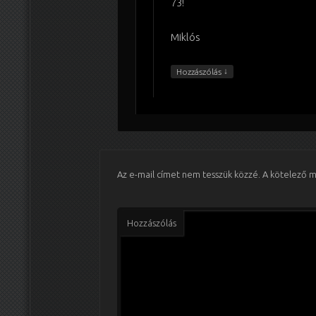
73!
Miklós
↓
Hozzászólás
Az e-mail címet nem tesszük közzé.
A kötelező 
Hozzászólás