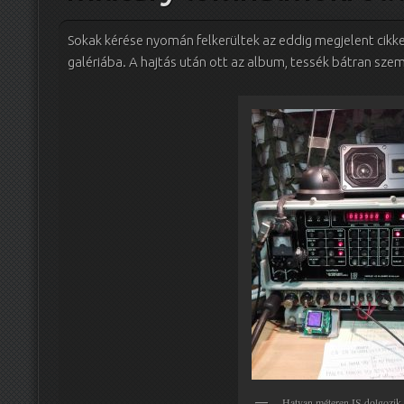
Sokak kérése nyomán felkerültek az eddig megjelent cikke
galériába. A hajtás után ott az album, tessék bátran sz
Hatvan méteren IS dolgozik