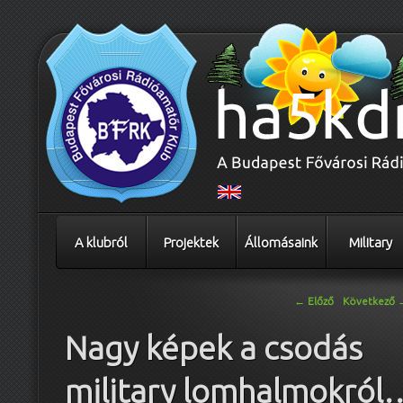
A klubról
Projektek
Állomásaink
Military
Bejegyzés navigáció
←
Előző
Következő
Nagy képek a csodás
military lomhalmokról